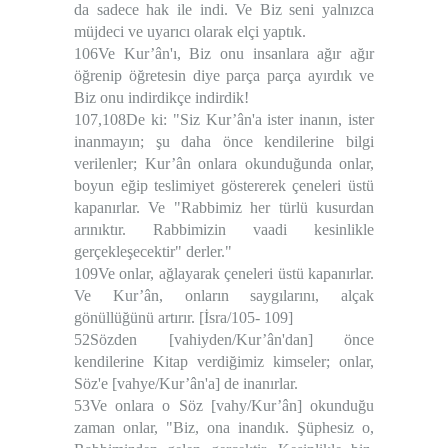
da sadece hak ile indi. Ve Biz seni yalnızca
müjdeci ve uyarıcı olarak elçi yaptık.
106Ve Kur’ân'ı, Biz onu insanlara ağır ağır
öğrenip öğretesin diye parça parça ayırdık ve
Biz onu indirdikçe indirdik!
107,108De ki: "Siz Kur’ân'a ister inanın, ister
inanmayın; şu daha önce kendilerine bilgi
verilenler; Kur’ân onlara okunduğunda onlar,
boyun eğip teslimiyet göstererek çeneleri üstü
kapanırlar. Ve "Rabbimiz her türlü kusurdan
arınıktır. Rabbimizin vaadi kesinlikle
gerçekleşecektir" derler."
109Ve onlar, ağlayarak çeneleri üstü kapanırlar.
Ve Kur’ân, onların saygılarını, alçak
gönüllüğünü artırır. [İsra/105- 109]
52Sözden [vahiyden/Kur’ân'dan] önce
kendilerine Kitap verdiğimiz kimseler; onlar,
Söz'e [vahye/Kur’ân'a] de inanırlar.
53Ve onlara o Söz [vahy/Kur’ân] okunduğu
zaman onlar, "Biz, ona inandık. Şüphesiz o,