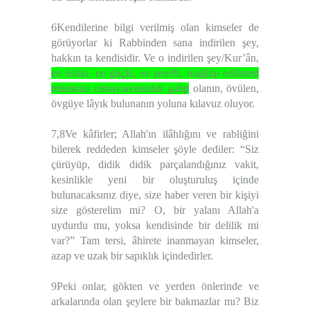
6Kendilerine bilgi verilmiş olan kimseler de
görüyorlar ki Rabbinden sana indirilen şey,
hakkın ta kendisidir. Ve o indirilen şey/Kur’ân,
en üstün, en güçlü, en şerefli, mağlûp edilmesi
mümkün olmayan/mutlak galip
olanın, övülen,
övgüye lâyık bulunanın yoluna kılavuz oluyor.
7,8Ve kâfirler; Allah'ın ilâhlığını ve rabliğini
bilerek reddeden kimseler şöyle dediler: “Siz
çürüyüp, didik didik parçalandığınız vakit,
kesinlikle yeni bir oluşturuluş içinde
bulunacaksınız diye, size haber veren bir kişiyi
size gösterelim mi? O, bir yalanı Allah'a
uydurdu mu, yoksa kendisinde bir delilik mi
var?” Tam tersi, âhirete inanmayan kimseler,
azap ve uzak bir sapıklık içindedirler.
9Peki onlar, gökten ve yerden önlerinde ve
arkalarında olan şeylere bir bakmazlar mı? Biz