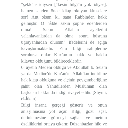
"şekk"te idiysen ["kesin bilgi"n yok idiyse],
hemen senden önce kitap okuyan kimselere
sor! Ant olsun ki, sana Rabbinden hakk
gelmiştir. O hâlde sakın şüphe edenlerden
olma! Sakın Allah'ın ayetlerini
yalanlayanlardan da olma, sonra hüsrana
uğrayanlardan olursun" ifadelerini de açığa
kavuşturmaktadır. Zira bilgi sahiplerine
sorulursa onlar Kur’an’ın hakk ve hakka
kılavuz olduğunu bildireceklerdir.
6. ayetin Medeni olduğu ve Abdullah b. Selam
ya da Medine'de Kur'an'ın Allah’tan indirilme
hak kitap olduğuna ve elçinin peygamberliğine
şahit olan Yahudilerden Müslüman olan
başkaları hakkında indiği rivayet edilir. [Süyuti;
el-İtkan]
Bilgi insana gerçeği gösterir ve onun
anlaşılmasına yol açar. Bilgi, gözü açar,
derinlemesine görmeyi sağlar ve metnin
özelliklerini ortaya çıkarır. Düzenbazlar, hile ve