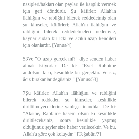
nasipleri/hakları olan payları ile karşılık vermek
için geri döndürür. Şu kâfirler; Allah'ın
ilâhlığını ve rabliğini bilerek reddedetmiş olan
şu kimseler, küfürleri; Allah'ın ilâhlığını ve
rabliğini bilerek reddedetmeleri nedeniyle,
kaynar sudan bir içki ve acıklı azap kendileri
için olanlardır. [Yunus/4]
53Ve "O azap gerçek mi?" diye senden haber
almak istiyorlar. De ki: "Evet. Rabbime
andolsun ki o, kesinlikle bir gerçektir. Ve siz,
âciz bırakanlar değilsiniz." [Yunus/53]
7Şu kâfirler; Allah'ın ilâhlığını ve rabliğini
bilerek reddeden şu kimseler, kesinlikle
diriltilmeyeceklerine yanlışça inandılar. De ki:
"Aksine, Rabbime kasem olsun ki kesinlikle
diriltileceksiniz, sonra kesinlikle yapmış
olduğunuz şeyler size haber verilecektir. Ve bu,
Allah'a göre çok kolaydır." [Teğabün/7]