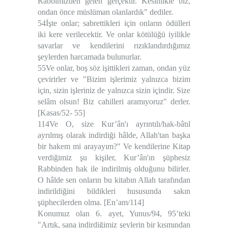
Rabbimizden gelen gerçektir. Kesinlikle biz,
ondan önce müslüman olanlardık" dediler.
54İşte onlar; sabrettikleri için onların ödülleri
iki kere verilecektir. Ve onlar kötülüğü iyilikle
savarlar ve kendilerini rızıklandırdığımız
şeylerden harcamada bulunurlar.
55Ve onlar, boş söz işittikleri zaman, ondan yüz
çevirirler ve "Bizim işlerimiz yalnızca bizim
için, sizin işleriniz de yalnızca sizin içindir. Size
selâm olsun! Biz cahilleri aramıyoruz" derler.
[Kasas/52- 55]
114Ve O, size Kur’ân'ı ayrıntılı/hak-bâtıl
ayrılmış olarak indirdiği hâlde, Allah'tan başka
bir hakem mi arayayım?" Ve kendilerine Kitap
verdiğimiz şu kişiler, Kur’ân'ın şüphesiz
Rabbinden hak ile indirilmiş olduğunu bilirler.
O hâlde sen onların bu kitabın Allah tarafından
indirildiğini bildikleri hususunda sakın
şüphecilerden olma. [En’am/114]
Konumuz olan 6. ayet, Yunus/94, 95’teki
"Artık, sana indirdiğimiz şeylerin bir kısmından