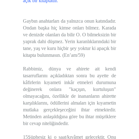
açık bir kitaptadır.”
Gaybın anahtarları da yalnızca onun katındadır.
Ondan başka hiç kimse onları bilmez. Karada
ve denizde olanları da bilir O. O bilmeksizin bir
yaprak dahi düşmez. Yerin karanlıklarındaki bir
tane, yaş ve kuru hiçbir şey yoktur ki apaçık bir
kitapta bulunmasın. (En’am/59)
Rabbimiz, dünya ve ahirete ait kendi
tasarruflarını açıkladıktan sonra bu ayette de
kâfirlerin kıyameti inkâr etmeleri durumuna
değinerek onlara "kaçışın, kurtuluşun"
olmayacağını, özellikle de inananların ahirette
karşılıklarını, ödüllerini almaları için kıyametin
mutlaka gerçekleşeceğini ihtar etmektedir.
Metinden anlaşıldığına göre bu ihtar müşriklere
bir cevap niteliğindedir.
15Şüphesiz ki o saat/kıyâmet gelecektir. Onu