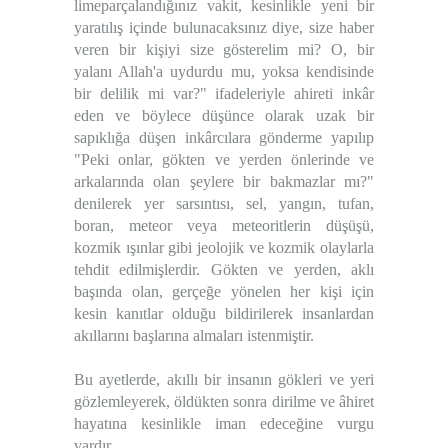
limeparçalandığınız vakit, kesinlikle yeni bir
yaratılış içinde bulunacaksınız diye, size haber
veren bir kişiyi size gösterelim mi? O, bir
yalanı Allah'a uydurdu mu, yoksa kendisinde
bir delilik mi var?" ifadeleriyle ahireti inkâr
eden ve böylece düşünce olarak uzak bir
sapıklığa düşen inkârcılara gönderme yapılıp
"Peki onlar, gökten ve yerden önlerinde ve
arkalarında olan şeylere bir bakmazlar mı?"
denilerek yer sarsıntısı, sel, yangın, tufan,
boran, meteor veya meteoritlerin düşüşü,
kozmik ışınlar gibi jeolojik ve kozmik olaylarla
tehdit edilmişlerdir. Gökten ve yerden, aklı
başında olan, gerçeğe yönelen her kişi için
kesin kanıtlar olduğu bildirilerek insanlardan
akıllarını başlarına almaları istenmiştir.
Bu ayetlerde, akıllı bir insanın gökleri ve yeri
gözlemleyerek, öldükten sonra dirilme ve âhiret
hayatına kesinlikle iman edeceğine vurgu
vardır.