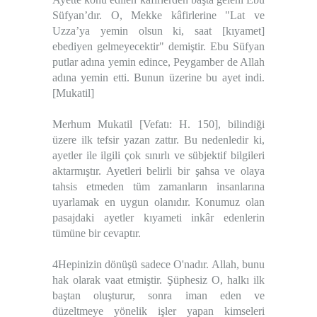
Süfyan’dır. O, Mekke kâfirlerine "Lat ve
Uzza’ya yemin olsun ki, saat [kıyamet]
ebediyen gelmeyecektir" demiştir. Ebu Süfyan
putlar adına yemin edince, Peygamber de Allah
adına yemin etti. Bunun üzerine bu ayet indi.
[Mukatil]
Merhum Mukatil [Vefatı: H. 150], bilindiği
üzere ilk tefsir yazan zattır. Bu nedenledir ki,
ayetler ile ilgili çok sınırlı ve sübjektif bilgileri
aktarmıştır. Ayetleri belirli bir şahsa ve olaya
tahsis etmeden tüm zamanların insanlarına
uyarlamak en uygun olanıdır. Konumuz olan
pasajdaki ayetler kıyameti inkâr edenlerin
tümüne bir cevaptır.
4Hepinizin dönüşü sadece O'nadır. Allah, bunu
hak olarak vaat etmiştir. Şüphesiz O, halkı ilk
baştan oluşturur, sonra iman eden ve
düzeltmeye yönelik işler yapan kimseleri