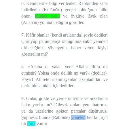
6. Kendilerine bilgi verilenler, Rabbinden sana
indirilenin (Kur'an'ın) gerçek olduğunu bilir;
onun,
mutlak galip
ve övgüye lâyık olan
(Allah'ın) yoluna ilettiğini görürler.
7. Kâfir olanlar (kendi aralarında) şöyle dediler:
Çürüyüp paramparça olduğunuz vakit yeniden
dirileceğinizi söyleyerek haber veren kişiyi
gösterelim mi?
8. «Acaba o, yalan yere Allah'a iftira mı
etmiştir? Yoksa onda delilik mi var?» (dediler).
Hayır! Ahirete inanmayanlar azaptadırlar ve
derin bir sapıklık içindedirler.
9. Onlar, gökte ve yerde önlerine ve arkalarına
bakmıyorlar mı? Dilesek onları yere batırırız,
ya da üzerlerine gökten parçalar düşürürüz.
Şüphesiz bunda (Rabbine)
yönelen
her kul için
bir
ibret
vardır.