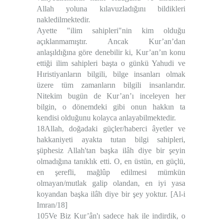
Allah yoluna kılavuzladığını bildikleri
nakledilmektedir.
Ayette "ilim sahipleri"nin kim olduğu
açıklanmamıştır. Ancak Kur’an’dan
anlaşıldığına göre denebilir ki, Kur’an’ın konu
ettiği ilim sahipleri başta o günkü Yahudi ve
Hıristiyanların bilgili, bilge insanları olmak
üzere tüm zamanların bilgili insanlarıdır.
Nitekim bugün de Kur’an’ı inceleyen her
bilgin, o dönemdeki gibi onun hakkın ta
kendisi olduğunu kolayca anlayabilmektedir.
18Allah, doğadaki güçler/haberci âyetler ve
hakkaniyeti ayakta tutan bilgi sahipleri,
şüphesiz Allah'tan başka ilâh diye bir şeyin
olmadığına tanıklık etti. O, en üstün, en güçlü,
en şerefli, mağlûp edilmesi mümkün
olmayan/mutlak galip olandan, en iyi yasa
koyandan başka ilâh diye bir şey yoktur. [Al-i
Imran/18]
105Ve Biz Kur’ân'ı sadece hak ile indirdik, o