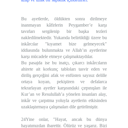
Bu ayetlerde, öldükten sonra dirilmeye
inanmayan kâfirlerin Peygamber’e karşı
tavırları sergilenip bir başka tezleri
nakledilmektedir. Yukarıda belirtildiği üzere bu
inkârcılar "kıyamet bize gelmeyecek"
iddiasında bulunmakta ve Allah’ın ayetlerine
karşı mücadele etmeye çalışmaktaydılar.
Bu pasajda ise bu inatçı, çıkarcı inkârcıların
ahirete ait korkunç tabloları tasvir eden ve
diriliş gerçeğini afak ve enfüsten sayısız delille
ortaya koyan, pekiştiren ve defalarca
tekrarlayan ayetler karşısındaki çırpınışları ile
Kur’an ve Resulullah’a yönelen insanları alay,
inkâr ve çarpıtma yoluyla ayetlerin etkisinden
uzaklaştırmaya çalışmaları dile getirilmiştir.
24Yine onlar, "Hayat, ancak bu dünya
hayatımızdan ibarettir. Ölürüz ve yaşarız. Bizi