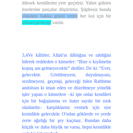
dilesek kendilerini yere geçiririz. Yahut gökten
üzerlerine parçalar düşürürüz. Şüphesiz bunda
yönelen/ hakka gönül veren
her kul için bir
alâmet/gösterge
vardır.
3,4Ve kâfirler; Allah'ın ilâhlığını ve rabliğini
bilerek reddeden o kimseler: “Bize o kıyâmetin
kopuş anı gelmeyecektir” dediler. De ki: “Evet,
gelecektir. Görülmeyeni, duyulmayanı,
sezilmeyeni, geçmişi, geleceği bilen Rabbime
andolsun ki iman eden ve düzeltmeye yönelik
işler yapan o kimselere –ki işte onlar kendileri
için bir bağışlanma ve hatırı sayılır bir rızık
olanlardır– karşılıklarını vermek için size
kesinlikle gelecektir. O'ndan göklerde ve yerde
zerre ağırlığı bir şey kaçmaz. Bundan daha
küçük ve daha büyük ne varsa, hepsi kesinlikle