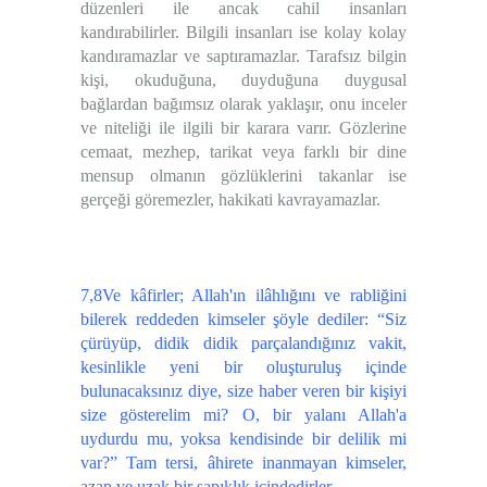
düzenleri ile ancak cahil insanları
kandırabilirler. Bilgili insanları ise kolay kolay
kandıramazlar ve saptıramazlar. Tarafsız bilgin
kişi, okuduğuna, duyduğuna duygusal
bağlardan bağımsız olarak yaklaşır, onu inceler
ve niteliği ile ilgili bir karara varır. Gözlerine
cemaat, mezhep, tarikat veya farklı bir dine
mensup olmanın gözlüklerini takanlar ise
gerçeği göremezler, hakikati kavrayamazlar.
7,8Ve kâfirler; Allah'ın ilâhlığını ve rabliğini
bilerek reddeden kimseler şöyle dediler: “Siz
çürüyüp, didik didik parçalandığınız vakit,
kesinlikle yeni bir oluşturuluş içinde
bulunacaksınız diye, size haber veren bir kişiyi
size gösterelim mi? O, bir yalanı Allah'a
uydurdu mu, yoksa kendisinde bir delilik mi
var?” Tam tersi, âhirete inanmayan kimseler,
azap ve uzak bir sapıklık içindedirler.