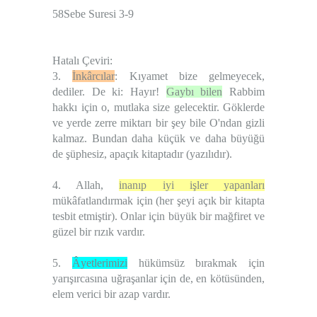
58Sebe Suresi 3-9
Hatalı Çeviri:
3.
İnkârcılar
: Kıyamet bize gelmeyecek,
dediler. De ki: Hayır!
Gaybı bilen
Rabbim
hakkı için o, mutlaka size gelecektir. Göklerde
ve yerde zerre miktarı bir şey bile O'ndan gizli
kalmaz. Bundan daha küçük ve daha büyüğü
de şüphesiz, apaçık kitaptadır (yazılıdır).
4. Allah,
inanıp iyi işler yapanları
mükâfatlandırmak için (her şeyi açık bir kitapta
tesbit etmiştir). Onlar için büyük bir mağfiret ve
güzel bir rızık vardır.
5.
Âyetlerimizi
hükümsüz bırakmak için
yarışırcasına uğraşanlar için de, en kötüsünden,
elem verici bir azap vardır.