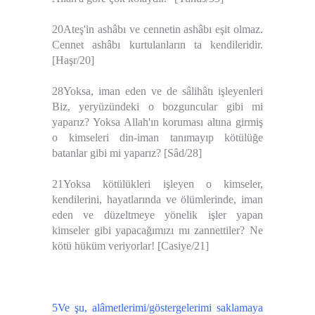
20Ateş'in ashâbı ve cennetin ashâbı eşit olmaz.
Cennet ashâbı kurtulanların ta kendileridir.
[Haşr/20]
28Yoksa, iman eden ve de sâlihâtı işleyenleri
Biz, yeryüzündeki o bozguncular gibi mi
yaparız? Yoksa Allah'ın koruması altına girmiş
o kimseleri din-iman tanımayıp kötülüğe
batanlar gibi mi yaparız? [Sâd/28]
21Yoksa kötülükleri işleyen o kimseler,
kendilerini, hayatlarında ve ölümlerinde, iman
eden ve düzeltmeye yönelik işler yapan
kimseler gibi yapacağımızı mı zannettiler? Ne
kötü hüküm veriyorlar! [Casiye/21]
5Ve şu, alâmetlerimi/göstergelerimi saklamaya