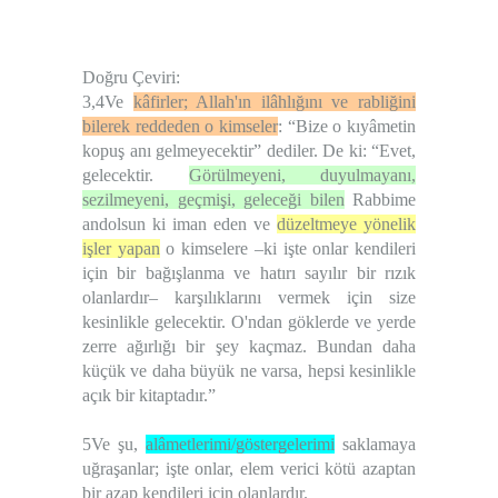
Doğru Çeviri:
3,4Ve
kâfirler; Allah'ın ilâhlığını ve rabliğini
bilerek reddeden o kimseler
: “Bize o kıyâmetin
kopuş anı gelmeyecektir” dediler. De ki: “Evet,
gelecektir.
Görülmeyeni, duyulmayanı,
sezilmeyeni, geçmişi, geleceği bilen
Rabbime
andolsun ki iman eden ve
düzeltmeye yönelik
işler yapan
o kimselere –ki işte onlar kendileri
için bir bağışlanma ve hatırı sayılır bir rızık
olanlardır– karşılıklarını vermek için size
kesinlikle gelecektir. O'ndan göklerde ve yerde
zerre ağırlığı bir şey kaçmaz. Bundan daha
küçük ve daha büyük ne varsa, hepsi kesinlikle
açık bir kitaptadır.”
5Ve şu,
alâmetlerimi/göstergelerimi
saklamaya
uğraşanlar; işte onlar, elem verici kötü azaptan
bir azap kendileri için olanlardır.