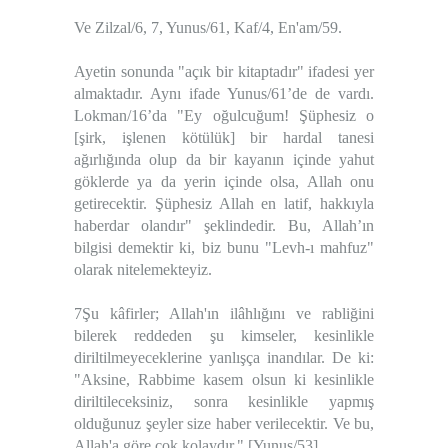
Ve Zilzal/6, 7, Yunus/61, Kaf/4, En'am/59.
Ayetin sonunda "açık bir kitaptadır" ifadesi yer
almaktadır. Aynı ifade Yunus/61’de de vardı.
Lokman/16’da "Ey oğulcuğum! Şüphesiz o
[şirk, işlenen kötülük] bir hardal tanesi
ağırlığında olup da bir kayanın içinde yahut
göklerde ya da yerin içinde olsa, Allah onu
getirecektir. Şüphesiz Allah en latif, hakkıyla
haberdar olandır" şeklindedir. Bu, Allah’ın
bilgisi demektir ki, biz bunu "Levh-ı mahfuz"
olarak nitelemekteyiz.
7Şu kâfirler; Allah'ın ilâhlığını ve rabliğini
bilerek reddeden şu kimseler, kesinlikle
diriltilmeyeceklerine yanlışça inandılar. De ki:
"Aksine, Rabbime kasem olsun ki kesinlikle
diriltileceksiniz, sonra kesinlikle yapmış
olduğunuz şeyler size haber verilecektir. Ve bu,
Allah'a göre çok kolaydır." [Yunus/53]