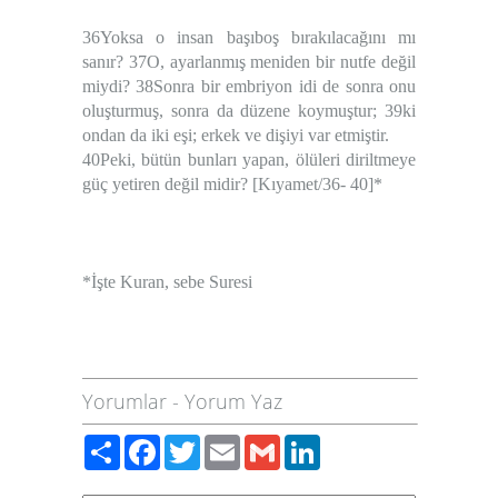
36Yoksa o insan başıboş bırakılacağını mı
sanır? 37O, ayarlanmış meniden bir nutfe değil
miydi? 38Sonra bir embriyon idi de sonra onu
oluşturmuş, sonra da düzene koymuştur; 39ki
ondan da iki eşi; erkek ve dişiyi var etmiştir.
40Peki, bütün bunları yapan, ölüleri diriltmeye
güç yetiren değil midir? [Kıyamet/36- 40]*
*İşte Kuran, sebe Suresi
Yorumlar
-
Yorum Yaz
Paylaş
Facebook
Twitter
Email
Gmail
LinkedIn