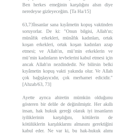
Ben herkes emeğinin karşılığını alsın diye
neredeyse gizleyeceğim. [Ta Ha/15]
63,73İnsanlar sana kıyâmetin kopuş vaktinden
soruyorlar. De ki: "Onun bilgisi, Allah'ın;
münâfık erkekleri, münâfık kadınları, ortak
koşan erkekleri, ortak koşan kadınları azap
etmesi; ve Allah'ın, mü’min erkeklerin ve
mü’min kadınların tevbelerini kabul etmesi için
ancak Allah'ın nezdindedir. Ne bilirsin belki
kıyâmetin kopuş vakti yakında olur. Ve Allah
çok bağışlayıcıdır, çok merhamet edicidir."
[Ahzab/63, 73]
Ayette ayrıca ahiretin mümkün olduğunu
gösteren bir delile de değinilmiştir. Her akıllı
insan, hak hukuk gereği olarak iyi insanların
iyiliklerinin karşılığını, kötülerin de
kötülüklerin karşılıklarını almasını gerektiğini
kabul eder. Ne var ki, bu hak-hukuk alımı