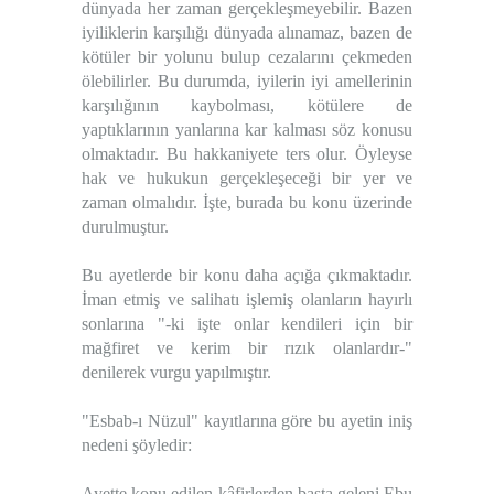
dünyada her zaman gerçekleşmeyebilir. Bazen
iyiliklerin karşılığı dünyada alınamaz, bazen de
kötüler bir yolunu bulup cezalarını çekmeden
ölebilirler. Bu durumda, iyilerin iyi amellerinin
karşılığının kaybolması, kötülere de
yaptıklarının yanlarına kar kalması söz konusu
olmaktadır. Bu hakkaniyete ters olur. Öyleyse
hak ve hukukun gerçekleşeceği bir yer ve
zaman olmalıdır. İşte, burada bu konu üzerinde
durulmuştur.
Bu ayetlerde bir konu daha açığa çıkmaktadır.
İman etmiş ve salihatı işlemiş olanların hayırlı
sonlarına "-ki işte onlar kendileri için bir
mağfiret ve kerim bir rızık olanlardır-"
denilerek vurgu yapılmıştır.
"Esbab-ı Nüzul" kayıtlarına göre bu ayetin iniş
nedeni şöyledir:
Ayette konu edilen kâfirlerden başta geleni Ebu