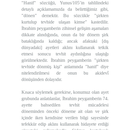
"Hanif" sözcüğü, Yunus/105’in tahlilindeki
detaylı açıklamamızda da belirttiğimiz gibi,
"dönen" demektir. Bu sözcükle "şirkten
kurtulup tevhide ulaşan kimse" kastedilir.
İbrahim peygamberin zihinsel gelişim aşamaları
dikkate alındığında, onun da bir dönem şirk
bataklığında kaldığı; ancak afaktaki [dış
dünyadaki] ayetleri aklını kullanarak tetkik
etmesi sonucu tevhit aydınlığına ulaştığı
görülmektedir. İbrahim peygamberin "şirkten
tevhide dönmüş kişi" anlamında "hanif" diye
nitelendirilmesi de onun bu akidevî
dönüşünden dolayıdır.
Kısaca söylemek gerekirse, konumuz olan ayet
grubunda anlatılanlar, İbrahim peygamberin 74.
ayette bahsedilen tevhit mücadelesi
döneminden önceki döneme ait olan ve şirk
içinde iken kendisine verilen bilgi sayesinde
tefekkür edip aklını kullanarak hidayete erdiği