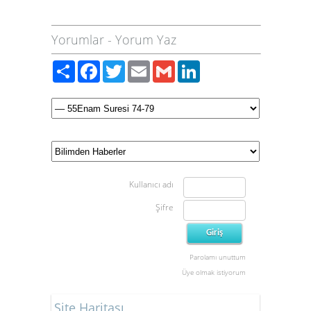
Yorumlar
-
Yorum Yaz
Paylaş
Facebook
Twitter
Email
Gmail
LinkedIn
Kullanıcı adı
Şifre
Parolamı unuttum
Üye olmak istiyorum
Site Haritası