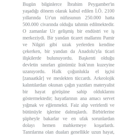
Bugün bilginlerce İbrahim Peygamber'in
yaşadığı dönem olarak kabul edilen İ.Ö. 2100
yıllarında Ur'un nüfusunun 250.000 hatta
500.000 civarında olduğu tahmin edilmektedir.
O zamanlar Ur gelişmiş bir endüstri ve iş
merkeziydi. Bir yandan ticaret mallarını Pamir
ve Nilgiri gibi uzak yerlerden kendine
çekerken, bir yandan da Anadolu'yla ticari
ilişkilerde bulunuyordu. Başkenti olduğu
devletin sınırları günümüz Irak'ının kuzeyine
uzanıyordu. Halk çoğunlukla el işçisi
[zanaatkâr] ve meslekten tüccardı. Arkeolojik
kalıntılardan okunan çağın yazıtları materyalist
bir hayat görüşüne sahip olduklarını
göstermektedir; hayatlarının ana amacı servet
yığmak ve eğlenmekti. Faiz alıp verirlerdi ve
bütünüyle işlerine dalmışlardı. Birbirlerine
şüpheyle bakarlar ve en ufak sorunlardan
dolayı hemen mahkemeye koşarlardı.
Tanrılarına olan duaları genellikle uzun hayat,