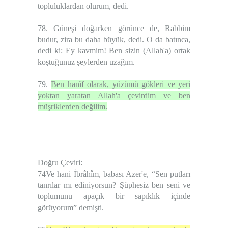
topluluklardan olurum, dedi.
78. Güneşi doğarken görünce de, Rabbim
budur, zira bu daha büyük, dedi. O da batınca,
dedi ki: Ey kavmim! Ben sizin (Allah'a) ortak
koştuğunuz şeylerden uzağım.
79.
Ben hanîf olarak, yüzümü gökleri ve yeri
yoktan yaratan Allah'a çevirdim ve ben
müşriklerden değilim.
Doğru Çeviri:
74Ve hani İbrâhîm, babası Azer'e, “Sen putları
tanrılar mı ediniyorsun? Şüphesiz ben seni ve
toplumunu apaçık bir sapıklık içinde
görüyorum” demişti.