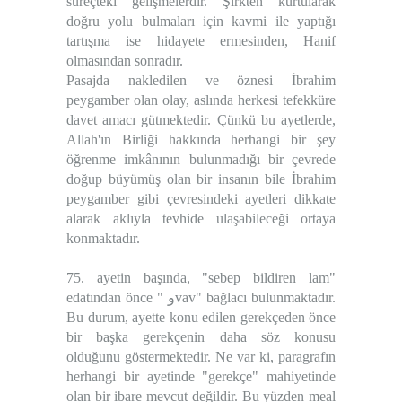
süreçteki gelişmelerdir. Şirkten kurtularak
doğru yolu bulmaları için kavmi ile yaptığı
tartışma ise hidayete ermesinden, Hanif
olmasından sonradır.
Pasajda nakledilen ve öznesi İbrahim
peygamber olan olay, aslında herkesi tefekküre
davet amacı gütmektedir. Çünkü bu ayetlerde,
Allah'ın Birliği hakkında herhangi bir şey
öğrenme imkânının bulunmadığı bir çevrede
doğup büyümüş olan bir insanın bile İbrahim
peygamber gibi çevresindeki ayetleri dikkate
alarak aklıyla tevhide ulaşabileceği ortaya
konmaktadır.
75. ayetin başında, "sebep bildiren lam"
edatından önce " وvav" bağlacı bulunmaktadır.
Bu durum, ayette konu edilen gerekçeden önce
bir başka gerekçenin daha söz konusu
olduğunu göstermektedir. Ne var ki, paragrafın
herhangi bir ayetinde "gerekçe" mahiyetinde
olan bir ibare mevcut değildir. Bu yüzden meal