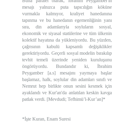
Buna paralel olarak, İbrahim Peygamber'in
mesajı yalnızca puta tapıcılığın köküne
vurmakla kalmıyor, kraliyet hanedanına
tapınma ve bu hanedanın egemenliğinin yanı
sıra, din adamlarıyla soyluların sosyal,
ekonomik ve siyasal statülerine ve tüm ülkenin
kolektif hayatına da yükleniyordu. Bu yüzden,
çağrısının kabulü kapsamlı değişiklikler
gerektiriyordu. Geçerli sosyal modelin bırakılıp
tevhit temeli üzerinde yeniden kuruluşunu
öngörüyordu. Bundandır ki, İbrahim
Peygamber [a.s] mesajını yaymaya başlar
başlamaz, halk, soylular din adamları sınıfı ve
Nemrut hep birlikte onun sesini kesmek için
ayaklandı ve Kur'an'da anlatılan keskin kavga
patlak verdi. [Mevdudi; Tefhimü’l-Kur’an]*
*İşte Kuran, Enam Suresi