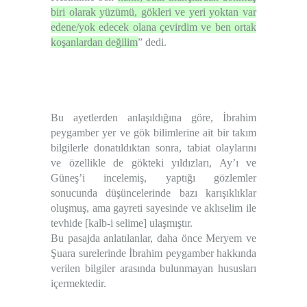
biri olarak yüzümü, gökleri ve yeri yoktan var
edene/yok edecek olana çevirdim ve ben ortak
koşanlardan değilim
” dedi.
Bu ayetlerden anlaşıldığına göre, İbrahim
peygamber yer ve gök bilimlerine ait bir takım
bilgilerle donatıldıktan sonra, tabiat olaylarını
ve özellikle de gökteki yıldızları, Ay’ı ve
Güneş’i incelemiş, yaptığı gözlemler
sonucunda düşüncelerinde bazı karışıklıklar
oluşmuş, ama gayreti sayesinde ve aklıselim ile
tevhide [kalb-i selime] ulaşmıştır.
Bu pasajda anlatılanlar, daha önce Meryem ve
Şuara surelerinde İbrahim peygamber hakkında
verilen bilgiler arasında bulunmayan hususları
içermektedir.