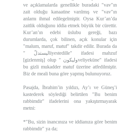
ve açıklamalarda genellikle buradaki "vav"ın
zait olduğu kanaatine varılmış ve "vav"ın
anlamı ihmal edilegelmiştir. Oysa Kur’an’da
zaitlik olduğunu iddia etmek büyük bir cürettir.
Kur’an’ın edebi üslubu gereği, bazı
durumlarda, çok bilinen, açık konular için
"malum, maruf, matuf" takdir edilir. Burada da
" ليستدلّliyestedille" ifadesi mahzuf
[gizlenmiş] olup " وليكونveliyeküne" ifadesi
bu gizli mukadder matuf üzerine atfedilmiştir.
Biz de meali buna göre yapmış bulunuyoruz.
Pasajda, İbrahim’in yıldızı, Ay’ı ve Güneş’i
kastederek söylediği belirtilen "Bu benim
rabbimdir" ifadelerini ona yakıştırmayarak
metni:
*"Bu, sizin inancınıza ve iddianıza göre benim
rabbimdir" ya da;