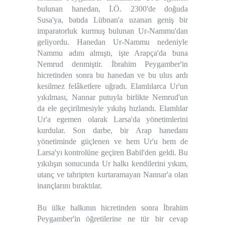
bulunan hanedan, İ.Ö. 2300'de doğuda
Susa'ya, batıda Lübnan'a uzanan geniş bir
imparatorluk kurmuş bulunan Ur-Nammu'dan
geliyordu. Hanedan Ur-Nammu nedeniyle
Nammu adını almıştı, işte Arapça'da buna
Nemrud denmiştir. İbrahim Peygamber'in
hicretinden sonra bu hanedan ve bu ulus ardı
kesilmez felâketlere uğradı. Elamlılarca Ur'un
yıkılması, Nannar putuyla birlikte Nemrud'un
da ele geçirilmesiyle yıkılış hızlandı. Elamlılar
Ur'a egemen olarak Larsa'da yönetimlerini
kurdular. Son darbe, bir Arap hanedanı
yönetiminde güçlenen ve hem Ur'u hem de
Larsa'yı kontrolüne geçiren Babil'den geldi. Bu
yıkılışın sonucunda Ur halkı kendilerini yıkım,
utanç ve tahripten kurtaramayan Nannar'a olan
inançlarını bıraktılar.
Bu ülke halkının hicretinden sonra İbrahim
Peygamber'in öğretilerine ne tür bir cevap