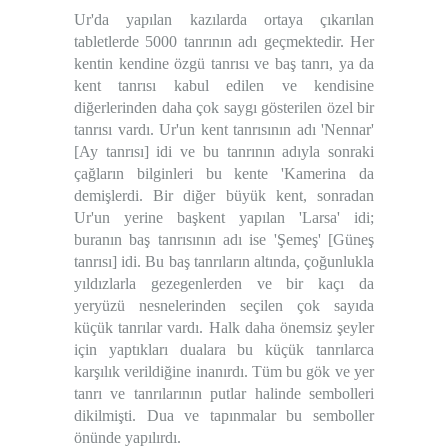
Ur'da yapılan kazılarda ortaya çıkarılan
tabletlerde 5000 tanrının adı geçmektedir. Her
kentin kendine özgü tanrısı ve baş tanrı, ya da
kent tanrısı kabul edilen ve kendisine
diğerlerinden daha çok saygı gösterilen özel bir
tanrısı vardı. Ur'un kent tanrısının adı 'Nennar'
[Ay tanrısı] idi ve bu tanrının adıyla sonraki
çağların bilginleri bu kente 'Kamerina da
demişlerdi. Bir diğer büyük kent, sonradan
Ur'un yerine başkent yapılan 'Larsa' idi;
buranın baş tanrısının adı ise 'Şemeş' [Güneş
tanrısı] idi. Bu baş tanrıların altında, çoğunlukla
yıldızlarla gezegenlerden ve bir kaçı da
yeryüzü nesnelerinden seçilen çok sayıda
küçük tanrılar vardı. Halk daha önemsiz şeyler
için yaptıkları dualara bu küçük tanrılarca
karşılık verildiğine inanırdı. Tüm bu gök ve yer
tanrı ve tanrılarının putlar halinde sembolleri
dikilmişti. Dua ve tapınmalar bu semboller
önünde yapılırdı.