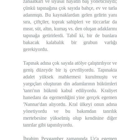
zanaatkârı ve siyasal hayatın baş yöneticisiydi;
çünkü tapınağına çok sayıda bahçe, ev ve tarla
adanmıştı. Bu kaynaklardan gelen gelirin yanı
sıra, çiftçiler, toprak sahipleri ve tüccarlar da
mısır, süt, altın, kumaş vs. den oluşan adaklarını
tapınağa getirirlerdi. Tabiî ki, bir de bunlara
bakacak kalabalık bir grubun varlığı
gerekiyordu.
Tapınak adına çok sayıda atölye çalıştırılıyor ve
geniş düzeyde bir iş çevriliyordu. Tapınakta
adalet yüksek mahkemesi kurulmuştu ve
yargıçları oluşturan din adamlarının hükümleri
'tanrı'nın hükmü kabul ediliyordu. Kraliyet
hanedanı da egemenliğini yine gerçek egemen
'Nannar'dan alıyordu. Kral ülkeyi onun adına
yönetiyordu ve bu bakımdan tanrılık
mertebesine yükselmiş olup kendisine diğer
tanrılar gibi tapınılıyordu.
İbrahim Peygamber zamanında Ur'a egemen