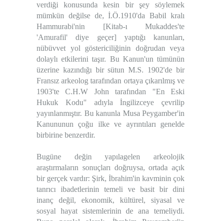
verdiği konusunda kesin bir şey söylemek
mümkün değilse de, İ.Ö.1910'da Babil kralı
Hammurabi'nin [Kitab-ı Mukaddes'te
'Amurafil' diye geçer] yaptığı kanunları,
nübüvvet yol göstericiliğinin doğrudan veya
dolaylı etkilerini taşır. Bu Kanun'un tümünün
üzerine kazındığı bir sütun M.S. 1902'de bir
Fransız arkeolog tarafından ortaya çıkarılmış ve
1903'te C.H.W John tarafından "En Eski
Hukuk Kodu" adıyla İngilizceye çevrilip
yayınlanmıştır. Bu kanunla Musa Peygamber'in
Kanununun çoğu ilke ve ayrıntıları genelde
birbirine benzerdir.
Bugüne değin yapılagelen arkeolojik
araştırmaların sonuçları doğruysa, ortada açık
bir gerçek vardır: Şirk, İbrahim'in kavminin çok
tanrıcı ibadetlerinin temeli ve basit bir dini
inanç değil, ekonomik, kültürel, siyasal ve
sosyal hayat sistemlerinin de ana temeliydi.