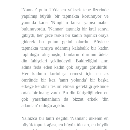
'Nannar' putu Ur'da en yüksek tepe üzerinde
yapılmış büyük bir tapınakta korunuyor ve
yanında karısı 'Ningil'in kutsal yapısı mabet
bulunuyordu. 'Nannar' tapınağı bir kral sarayı
gibiydi, her gece farklı bir kadın tapınıcı oraya
giderek bu putun gelini olurdu. Böylece
tapınakta tanrıya adanmış kalabalık bir kadın
topluluğu oluşmuştu, bunların durumu âdeta
din fahişeleri şeklindeydi. Bakireliğini tanrı
adına feda eden kadın çok saygın görülürdü.
Her kadının kurtuluşa ermesi için en az
ömründe bir kez 'tanrı yolunda' bir başka
erkeğe kendini teslim etmesi gerektiği şeklinde
ortak bir inanç vardı. Bu din fahişeliğinden en
çok yararlananların da bizzat erkek 'din
adamları' olduğu açıktır.
Yalnızca bir tanrı değildi 'Nannar'; ülkenin en
büyük toprak ağası, en büyük tüccarı, en büyük