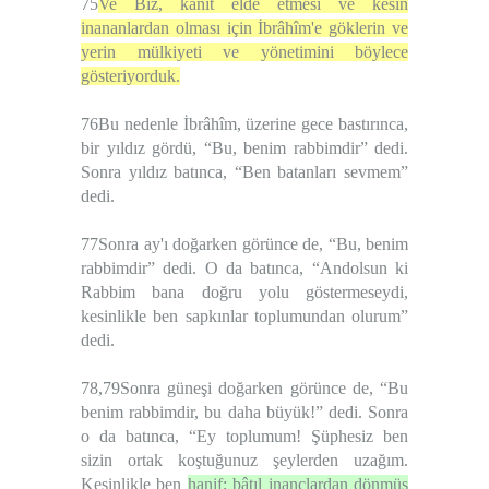
75
Ve Biz, kanıt elde etmesi ve kesin
inananlardan olması için İbrâhîm'e göklerin ve
yerin mülkiyeti ve yönetimini böylece
gösteriyorduk.
76Bu nedenle İbrâhîm, üzerine gece bastırınca,
bir yıldız gördü, “Bu, benim rabbimdir” dedi.
Sonra yıldız batınca, “Ben batanları sevmem”
dedi.
77Sonra ay'ı doğarken görünce de, “Bu, benim
rabbimdir” dedi. O da batınca, “Andolsun ki
Rabbim bana doğru yolu göstermeseydi,
kesinlikle ben sapkınlar toplumundan olurum”
dedi.
78,79Sonra güneşi doğarken görünce de, “Bu
benim rabbimdir, bu daha büyük!” dedi. Sonra
o da batınca, “Ey toplumum! Şüphesiz ben
sizin ortak koştuğunuz şeylerden uzağım.
Kesinlikle ben
hanif; bâtıl inançlardan dönmüş