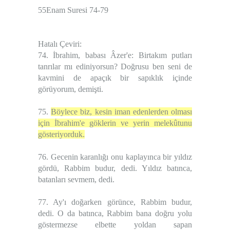
55Enam Suresi 74-79
Hatalı Çeviri:
74. İbrahim, babası Âzer'e: Birtakım putları
tanrılar mı ediniyorsun? Doğrusu ben seni de
kavmini de apaçık bir sapıklık içinde
görüyorum, demişti.
75.
Böylece biz, kesin iman edenlerden olması
için İbrahim'e göklerin ve yerin melekûtunu
gösteriyorduk.
76. Gecenin karanlığı onu kaplayınca bir yıldız
gördü, Rabbim budur, dedi. Yıldız batınca,
batanları sevmem, dedi.
77. Ay'ı doğarken görünce, Rabbim budur,
dedi. O da batınca, Rabbim bana doğru yolu
göstermezse elbette yoldan sapan