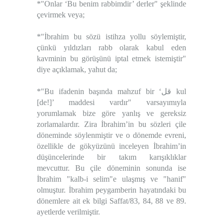
*"Onlar ‘Bu benim rabbimdir’ derler" şeklinde
çevirmek veya;
*"İbrahim bu sözü istihza yollu söylemiştir,
çünkü yıldızları rabb olarak kabul eden
kavminin bu görüşünü iptal etmek istemiştir"
diye açıklamak, yahut da;
*"Bu ifadenin başında mahzuf bir ‘قل kul
[de!]’ maddesi vardır" varsayımıyla
yorumlamak bize göre yanlış ve gereksiz
zorlamalardır. Zira İbrahim’in bu sözleri çile
döneminde söylenmiştir ve o dönemde evreni,
özellikle de gökyüzünü inceleyen İbrahim’in
düşüncelerinde bir takım karışıklıklar
mevcuttur. Bu çile döneminin sonunda ise
İbrahim "kalb-i selim"e ulaşmış ve "hanif"
olmuştur. İbrahim peygamberin hayatındaki bu
dönemlere ait ek bilgi Saffat/83, 84, 88 ve 89.
ayetlerde verilmiştir.