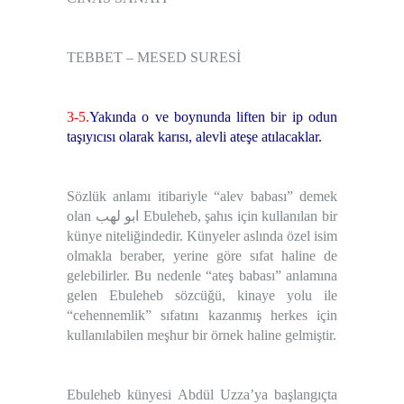
TEBBET – MESED SURESİ
3-5.
Yakında o ve boynunda liften bir ip odun
taşıyıcısı olarak karısı, alevli ateşe atılacaklar.
Sözlük anlamı itibariyle “alev babası” demek
olan
ابو لهب
Ebuleheb, şahıs için kullanılan bir
künye niteliğindedir. Künyeler aslında özel isim
olmakla beraber, yerine göre sıfat haline de
gelebilirler. Bu nedenle “ateş babası” anlamına
gelen Ebuleheb sözcüğü, kinaye yolu ile
“cehennemlik” sıfatını kazanmış herkes için
kullanılabilen meşhur bir örnek haline gelmiştir.
Ebuleheb künyesi Abdül Uzza’ya başlangıçta