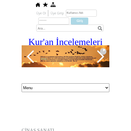
Üye Ol
Üye Girişi
Kur'an İ
ncelemeleri
CİNAS SANATI