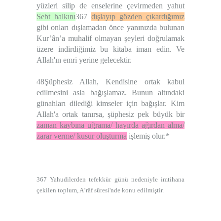
yüzleri silip de enselerine çevirmeden yahut
Sebt halkını
367
dışlayıp gözden çıkardığımız
gibi onları dışlamadan önce yanınızda bulunan
Kur’ân’a muhalif olmayan şeyleri doğrulamak
üzere indirdiğimiz bu kitaba iman edin. Ve
Allah'ın emri yerine gelecektir.
48Şüphesiz Allah, Kendisine ortak kabul
edilmesini asla bağışlamaz. Bunun altındaki
günahları dilediği kimseler için bağışlar. Kim
Allah'a ortak tanırsa, şüphesiz pek büyük bir
zaman kaybına uğrama/ hayırda ağırdan alma/
zarar verme/ kusur oluşturma
işlemiş olur.*
367 Yahudilerden tefekkür günü nedeniyle imtihana
çekilen toplum, A‘râf sûresi'nde konu edilmiştir.