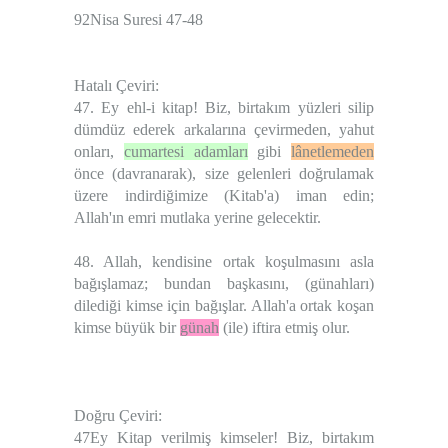
92Nisa Suresi 47-48
Hatalı Çeviri:
47. Ey ehl-i kitap! Biz, birtakım yüzleri silip
dümdüz ederek arkalarına çevirmeden, yahut
onları,
cumartesi adamları
gibi
lânetlemeden
önce (davranarak), size gelenleri doğrulamak
üzere indirdiğimize (Kitab'a) iman edin;
Allah'ın emri mutlaka yerine gelecektir.
48. Allah, kendisine ortak koşulmasını asla
bağışlamaz; bundan başkasını, (günahları)
dilediği kimse için bağışlar. Allah'a ortak koşan
kimse büyük bir
günah
(ile) iftira etmiş olur.
Doğru Çeviri:
47Ey Kitap verilmiş kimseler! Biz, birtakım