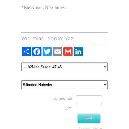
*İşte Kuran, Nisa Suresi
Yorumlar
-
Yorum Yaz
Paylaş
Facebook
Twitter
Email
Gmail
LinkedIn
Kullanıcı adı
Şifre
Parolamı unuttum