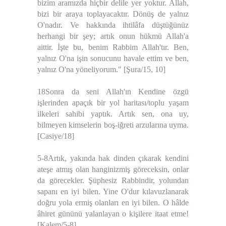
bizim aramızda hiçbir delile yer yoktur. Allah,
bizi bir araya toplayacaktır. Dönüş de yalnız
O'nadır. Ve hakkında ihtilâfa düştüğünüz
herhangi bir şey; artık onun hükmü Allah'a
aittir. İşte bu, benim Rabbim Allah'tır. Ben,
yalnız O'na işin sonucunu havale ettim ve ben,
yalnız O'na yöneliyorum." [Şura/15, 10]
18Sonra da seni Allah'ın Kendine özgü
işlerinden apaçık bir yol haritası/toplu yaşam
ilkeleri sahibi yaptık. Artık sen, ona uy,
bilmeyen kimselerin boş-iğreti arzularına uyma.
[Casiye/18]
5-8Artık, yakında hak dinden çıkarak kendini
ateşe atmış olan hanginizmiş göreceksin, onlar
da görecekler. Şüphesiz Rabbindir, yolundan
sapanı en iyi bilen. Yine O'dur kılavuzlanarak
doğru yola ermiş olanları en iyi bilen. O hâlde
âhiret gününü yalanlayan o kişilere itaat etme!
[Kalem/5-8]