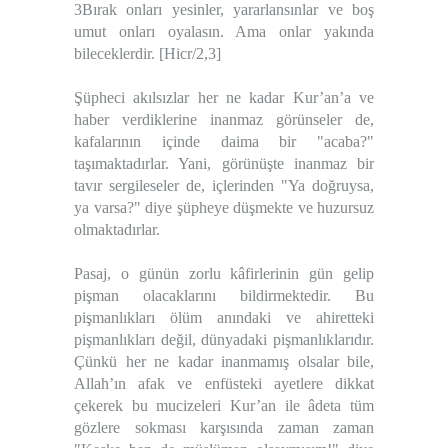
3Bırak onları yesinler, yararlansınlar ve boş
umut onları oyalasın. Ama onlar yakında
bileceklerdir. [Hicr/2,3]
Şüpheci akılsızlar her ne kadar Kur’an’a ve
haber verdiklerine inanmaz görünseler de,
kafalarının içinde daima bir "acaba?"
taşımaktadırlar. Yani, görünüşte inanmaz bir
tavır sergileseler de, içlerinden "Ya doğruysa,
ya varsa?" diye şüpheye düşmekte ve huzursuz
olmaktadırlar.
Pasaj, o günün zorlu kâfirlerinin gün gelip
pişman olacaklarını bildirmektedir. Bu
pişmanlıkları ölüm anındaki ve ahiretteki
pişmanlıkları değil, dünyadaki pişmanlıklarıdır.
Çünkü her ne kadar inanmamış olsalar bile,
Allah’ın afak ve enfüsteki ayetlere dikkat
çekerek bu mucizeleri Kur’an ile âdeta tüm
gözlere sokması karşısında zaman zaman