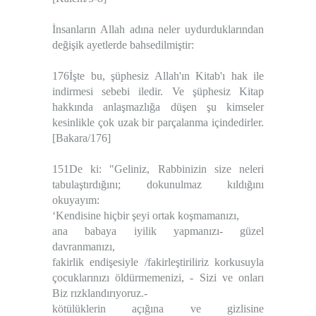
İnsanların Allah adına neler uydurduklarından
değişik ayetlerde bahsedilmiştir:
176İşte bu, şüphesiz Allah'ın Kitab'ı hak ile
indirmesi sebebi iledir. Ve şüphesiz Kitap
hakkında anlaşmazlığa düşen şu kimseler
kesinlikle çok uzak bir parçalanma içindedirler.
[Bakara/176]
151De ki: "Geliniz, Rabbinizin size neleri
tabulaştırdığını; dokunulmaz kıldığını
okuyayım:
‘Kendisine hiçbir şeyi ortak koşmamanızı,
ana babaya iyilik yapmanızı- güzel
davranmanızı,
fakirlik endişesiyle /fakirleştiriliriz korkusuyla
çocuklarınızı öldürmemenizi, - Sizi ve onları
Biz rızklandırıyoruz.-
kötülüklerin açığına ve gizlisine