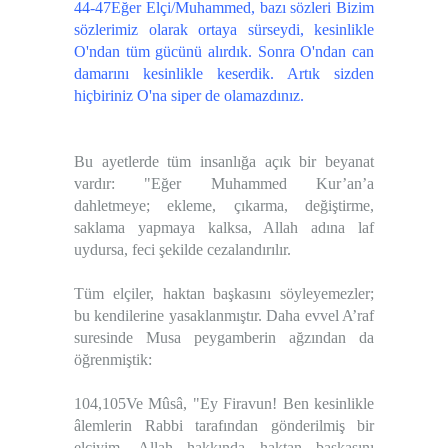
44-47Eğer Elçi/Muhammed, bazı sözleri Bizim
sözlerimiz olarak ortaya sürseydi, kesinlikle
O'ndan tüm gücünü alırdık. Sonra O'ndan can
damarını kesinlikle keserdik. Artık sizden
hiçbiriniz O'na siper de olamazdınız.
Bu ayetlerde tüm insanlığa açık bir beyanat
vardır: "Eğer Muhammed Kur’an’a
dahletmeye; ekleme, çıkarma, değiştirme,
saklama yapmaya kalksa, Allah adına laf
uydursa, feci şekilde cezalandırılır.
Tüm elçiler, haktan başkasını söyleyemezler;
bu kendilerine yasaklanmıştır. Daha evvel A’raf
suresinde Musa peygamberin ağzından da
öğrenmiştik:
104,105Ve Mûsâ, "Ey Firavun! Ben kesinlikle
âlemlerin Rabbi tarafından gönderilmiş bir
elçiyim. Allah hakkında haktan başkasını