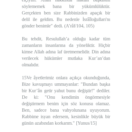
söylememek bana bir yükümlülüktür.
Gerçekten ben size Rabbinizden apaçık bir
delil ile geldim. Bu nedenle İsrâîloğulları'nı
gönder benimle" dedi. (A’râf/104, 105)
Bu tehdit, Resulullah’a olduğu kadar tüm
zamanların insanlarına da yöneliktir. Hiçbir
kimse Allah adına laf üretmemelidir. Din adına
verilecek hükümler mutlaka Kur’an’dan
olmalıdır.
15Ve âyetlerimiz onlara açıkça okunduğunda,
Bize kavuşmayı ummayanlar: "Bundan başka
bir Kur’ân getir yahut bunu değiştir!" dediler.
De ki: "Onu kendimin öngörmesiyle
değiştirmem benim için söz konusu olamaz.
Ben, sadece bana vahyolunana uyuyorum.
Rabbime isyan edersem, kesinlikle büyük bir
günün azabından korkarım." [Yunus/15]