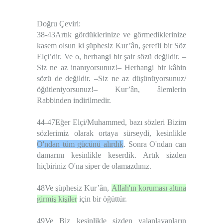
Doğru Çeviri:
38-43Artık gördüklerinize ve görmediklerinize
kasem olsun ki şüphesiz Kur’ân, şerefli bir Söz
Elçi’dir. Ve o, herhangi bir şair sözü değildir. –
Siz ne az inanıyorsunuz!– Herhangi bir kâhin
sözü de değildir. –Siz ne az düşünüyorsunuz/
öğütleniyorsunuz!– Kur’ân, âlemlerin
Rabbinden indirilmedir.
44-47Eğer Elçi/Muhammed, bazı sözleri Bizim
sözlerimiz olarak ortaya sürseydi, kesinlikle
O'ndan tüm gücünü alırdık
. Sonra O'ndan can
damarını kesinlikle keserdik. Artık sizden
hiçbiriniz O'na siper de olamazdınız.
48Ve şüphesiz Kur’ân,
Allah'ın koruması altına
girmiş kişiler
için bir öğüttür.
49Ve Biz kesinlikle sizden yalanlayanların