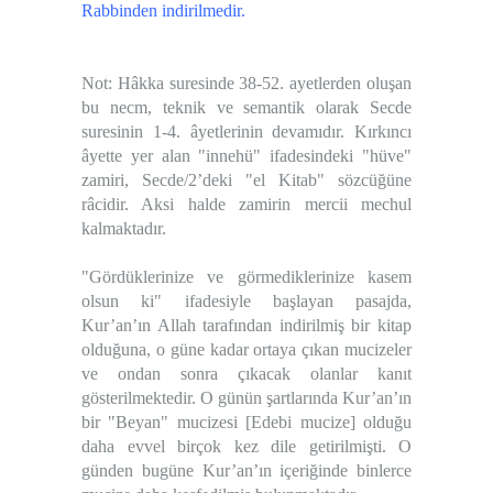
Rabbinden indirilmedir.
Not: Hâkka suresinde 38-52. ayetlerden oluşan
bu necm, teknik ve semantik olarak Secde
suresinin 1-4. âyetlerinin devamıdır. Kırkıncı
âyette yer alan "innehü" ifadesindeki "hüve"
zamiri, Secde/2’deki "el Kitab" sözcüğüne
râcidir. Aksi halde zamirin mercii mechul
kalmaktadır.
"Gördüklerinize ve görmediklerinize kasem
olsun ki" ifadesiyle başlayan pasajda,
Kur’an’ın Allah tarafından indirilmiş bir kitap
olduğuna, o güne kadar ortaya çıkan mucizeler
ve ondan sonra çıkacak olanlar kanıt
gösterilmektedir. O günün şartlarında Kur’an’ın
bir "Beyan" mucizesi [Edebi mucize] olduğu
daha evvel birçok kez dile getirilmişti. O
günden bugüne Kur’an’ın içeriğinde binlerce