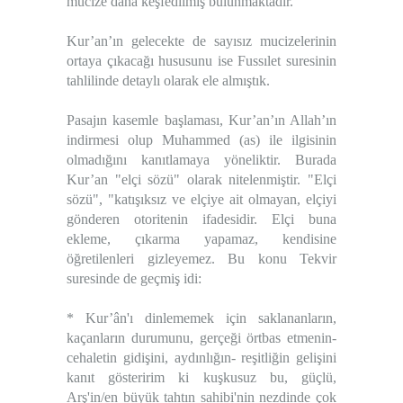
mucize daha keşfedilmiş bulunmaktadır.
Kur’an’ın gelecekte de sayısız mucizelerinin
ortaya çıkacağı hususunu ise Fussılet suresinin
tahlilinde detaylı olarak ele almıştık.
Pasajın kasemle başlaması, Kur’an’ın Allah’ın
indirmesi olup Muhammed (as) ile ilgisinin
olmadığını kanıtlamaya yöneliktir. Burada
Kur’an "elçi sözü" olarak nitelenmiştir. "Elçi
sözü", "katışıksız ve elçiye ait olmayan, elçiyi
gönderen otoritenin ifadesidir. Elçi buna
ekleme, çıkarma yapamaz, kendisine
öğretilenleri gizleyemez. Bu konu Tekvir
suresinde de geçmiş idi:
* Kur’ân'ı dinlememek için saklananların,
kaçanların durumunu, gerçeği örtbas etmenin-
cehaletin gidişini, aydınlığın- reşitliğin gelişini
kanıt gösteririm ki kuşkusuz bu, güçlü,
Arş'in/en büyük tahtın sahibi'nin nezdinde çok