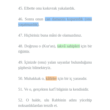
45. Elbette onu kıskıvrak yakalardık.
46. Sonra onun
can damarını koparırdık (onu
yaşatmazdık)
.
47. Hiçbiriniz buna mâni de olamazdınız.
48. Doğrusu o (Kur'an),
takvâ sahipleri
için bir
öğüttür.
49. İçinizde (onu) yalan sayanlar bulunduğunu
şüphesiz bilmekteyiz.
50. Muhakkak o,
kâfirler
için bir iç yarasıdır.
51. Ve o, gerçekten kat'î bilginin ta kendisidir.
52. O halde, ulu Rabbinin adını yüceltip
noksanlıklardan tenzih et.