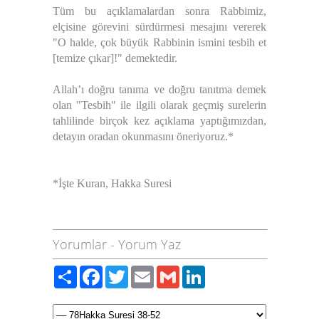
Tüm bu açıklamalardan sonra Rabbimiz,
elçisine görevini sürdürmesi mesajını vererek
"O halde, çok büyük Rabbinin ismini tesbih et
[temize çıkar]!" demektedir.
Allah’ı doğru tanıma ve doğru tanıtma demek
olan "Tesbih" ile ilgili olarak geçmiş surelerin
tahlilinde birçok kez açıklama yaptığımızdan,
detayın oradan okunmasını öneriyoruz.*
*İşte Kuran, Hakka Suresi
Yorumlar
-
Yorum Yaz
Paylaş
Facebook
Twitter
Email
Gmail
LinkedIn