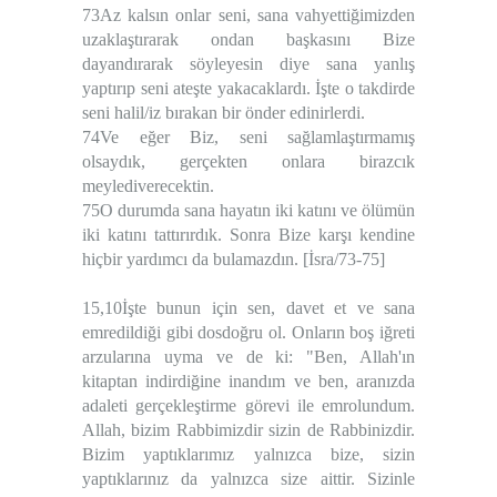
73Az kalsın onlar seni, sana vahyettiğimizden
uzaklaştırarak ondan başkasını Bize
dayandırarak söyleyesin diye sana yanlış
yaptırıp seni ateşte yakacaklardı. İşte o takdirde
seni halil/iz bırakan bir önder edinirlerdi.
74Ve eğer Biz, seni sağlamlaştırmamış
olsaydık, gerçekten onlara birazcık
meylediverecektin.
75O durumda sana hayatın iki katını ve ölümün
iki katını tattırırdık. Sonra Bize karşı kendine
hiçbir yardımcı da bulamazdın. [İsra/73-75]
15,10İşte bunun için sen, davet et ve sana
emredildiği gibi dosdoğru ol. Onların boş iğreti
arzularına uyma ve de ki: "Ben, Allah'ın
kitaptan indirdiğine inandım ve ben, aranızda
adaleti gerçekleştirme görevi ile emrolundum.
Allah, bizim Rabbimizdir sizin de Rabbinizdir.
Bizim yaptıklarımız yalnızca bize, sizin
yaptıklarınız da yalnızca size aittir. Sizinle