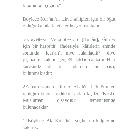
bilginin gerçeğidir."
Böylece Kur’an’ın takva sahipleri için bir öğüt
olduğu kanıtlarla gösterilmiş olmaktadır.
50. ayetteki "Ve şüphesiz o [Kur'ân], kâfirler
için bir hasrettir" ifadesiyle, kâfirlerin eninde
sonunda "Kur'an’ı niye yalanladık?" diye
pişman olacakları gerçeği açıklanmaktadır. Hıcr
suresinde de bu anlamda bir pasaj
bulunmaktadır:
2Zaman zaman kâfirler; Allah'ın ilâhlığını ve
rabliğini bilerek reddetmiş olan kişiler, ‘Keşke
Müslüman olsaydık!’ temennisinde
bulunacaklar.
12Böylece Biz Kur’ân'ı, suçluların kalplerine
sokarız.