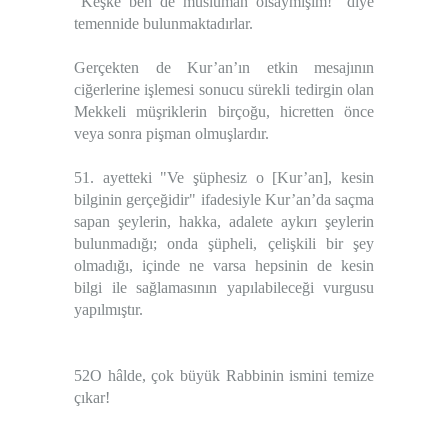
"Keşke ben de müslüman olsaymışım!" diye
temennide bulunmaktadırlar.
Gerçekten de Kur’an’ın etkin mesajının
ciğerlerine işlemesi sonucu sürekli tedirgin olan
Mekkeli müşriklerin birçoğu, hicretten önce
veya sonra pişman olmuşlardır.
51. ayetteki "Ve şüphesiz o [Kur’an], kesin
bilginin gerçeğidir" ifadesiyle Kur’an’da saçma
sapan şeylerin, hakka, adalete aykırı şeylerin
bulunmadığı; onda şüpheli, çelişkili bir şey
olmadığı, içinde ne varsa hepsinin de kesin
bilgi ile sağlamasının yapılabileceği vurgusu
yapılmıştır.
52O hâlde, çok büyük Rabbinin ismini temize
çıkar!