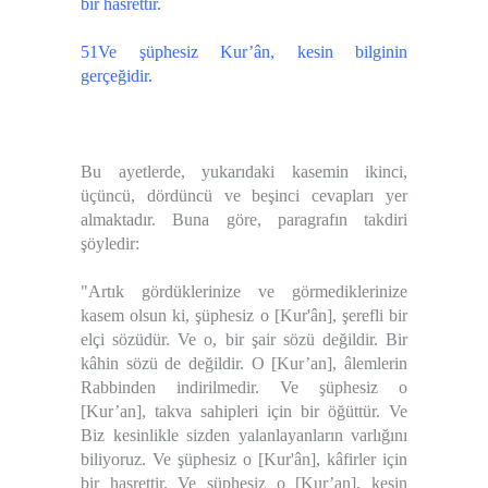
bir hasrettir.
51Ve şüphesiz Kur’ân, kesin bilginin
gerçeğidir.
Bu ayetlerde, yukarıdaki kasemin ikinci,
üçüncü, dördüncü ve beşinci cevapları yer
almaktadır. Buna göre, paragrafın takdiri
şöyledir:
"Artık gördüklerinize ve görmediklerinize
kasem olsun ki, şüphesiz o [Kur'ân], şerefli bir
elçi sözüdür. Ve o, bir şair sözü değildir. Bir
kâhin sözü de değildir. O [Kur’an], âlemlerin
Rabbinden indirilmedir. Ve şüphesiz o
[Kur’an], takva sahipleri için bir öğüttür. Ve
Biz kesinlikle sizden yalanlayanların varlığını
biliyoruz. Ve şüphesiz o [Kur'ân], kâfirler için
bir hasrettir. Ve şüphesiz o [Kur’an], kesin