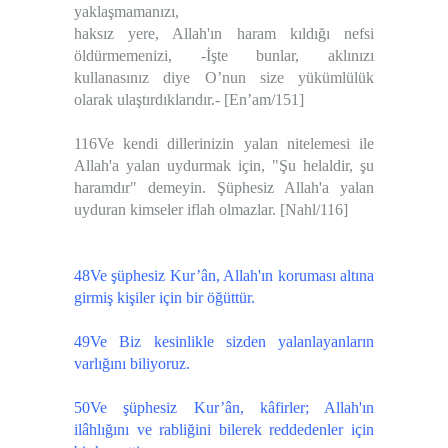
yaklaşmamanızı,
haksız yere, Allah'ın haram kıldığı nefsi
öldürmemenizi, -İşte bunlar, aklınızı
kullanasınız diye O’nun size yükümlülük
olarak ulaştırdıklarıdır.- [En’am/151]
116Ve kendi dillerinizin yalan nitelemesi ile
Allah'a yalan uydurmak için, "Şu helaldir, şu
haramdır" demeyin. Şüphesiz Allah'a yalan
uyduran kimseler iflah olmazlar. [Nahl/116]
48Ve şüphesiz Kur’ân, Allah'ın koruması altına
girmiş kişiler için bir öğüttür.
49Ve Biz kesinlikle sizden yalanlayanların
varlığını biliyoruz.
50Ve şüphesiz Kur’ân, kâfirler; Allah'ın
ilâhlığını ve rabliğini bilerek reddedenler için