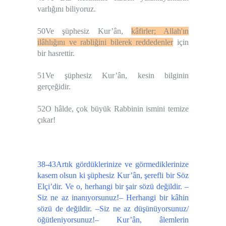
varlığını biliyoruz.
50Ve şüphesiz Kur’ân,
kâfirler; Allah'ın
ilâhlığını ve rabliğini bilerek reddedenler
için
bir hasrettir.
51Ve şüphesiz Kur’ân, kesin bilginin
gerçeğidir.
52O hâlde, çok büyük Rabbinin ismini temize
çıkar!
38-43Artık gördüklerinize ve görmediklerinize
kasem olsun ki şüphesiz Kur’ân, şerefli bir Söz
Elçi’dir. Ve o, herhangi bir şair sözü değildir. –
Siz ne az inanıyorsunuz!– Herhangi bir kâhin
sözü de değildir. –Siz ne az düşünüyorsunuz/
öğütleniyorsunuz!– Kur’ân, âlemlerin