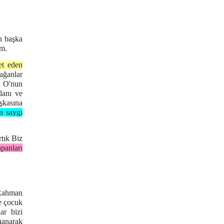
n başka
ım.
et eden
ağanlar
z O'nun
lanı ve
şkasına
n saygı
rtık Biz
apanları
"Rahman
e çocuk
lar bizi
inanarak