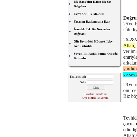
Big Bang'den Kalan İlk Ses
Dalgaları
Evrendeki İlk Molekül
Doğru 
Yaşamın Başlangıcına Dair
25Ve B
ilâh di
İnsanlık Tek Bir Noktadan
Doğmadı
26-28V
Ölü Beyindeki Hücresel İşlev
Allah]
Geri Getirildi
verilm
Suyun İki Farklı Formu Olduğu
emriyl
Bulundu
arkala
yardım
ve sevg
Kullanıcı adı
Şifre
29Ve o
onu ce
Parolamı unuttum
Biz böy
Üye olmak istiyorum
Tevhid
çocuk 
edindiğ
Allah’a