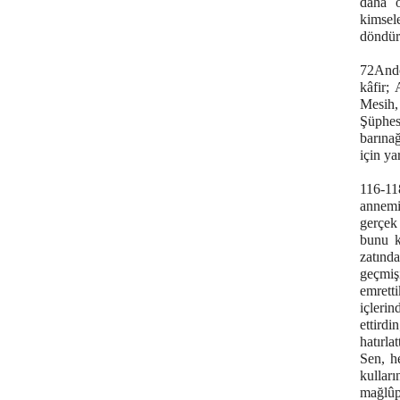
daha ö
kimsel
döndür
72Ando
kâfir; 
Mesih,
Şüphes
barınağ
için y
116-11
annemi,
gerçek
bunu k
zatınd
geçmiş
emrett
içleri
ettird
hatırla
Sen, h
kulları
mağlûp