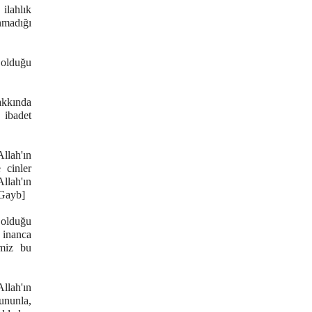
 ilahlık
unmadığı
 olduğu
akkında
 ibadet
llah'ın
 cinler
Allah'ın
 Gayb]
 olduğu
 inanca
imiz bu
llah'ın
ununla,