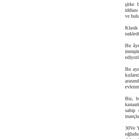
şirke b
iddiası
ve bulu
Klasik
nakledi
Bu âye
inmişt
ediyorl
Bu aye
kızlar
arasınd
evlenme
Biz, b
kanaat
sahip 
inançla
30Ve Y
oğludu