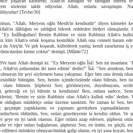
nce yaşayan kâfirlerin; Allah'ın ilâhlığını ve rabliğini bilerek r
erin sözlerini taklit ediyorlar. Allah, onlarla savaşmıştır. N
ülüyorlar! [Tevbe/30]
lsun, "Allah, Meryem oğlu Mesih'in kendisidir" diyen kimseler kes
Allah'ın ilâhlığını ve rabliğini bilerek reddeden birileri olmuşlardır.
 "Ey İsrâîloğulları! Benim Rabbim ve sizin Rabbiniz Allah'a kullu
iz kim Allah'a ortak koşarsa kesinlikle Allah ona cenneti haram ede
ı da Ateş'tir. Ve şirk koşarak, küfrederek yanlış; kendi zararlarına iş 
ardımcılardan kimse yoktur" demişti. [Mâide/72]
8Ve hani Allah demişti ki: "Ey Meryem oğlu Îsâ! Sen mi insanlara: ‘
 Allah'ın astlarından iki tanrı edinin’ dedin?" Îsâ: "Sen arınıksın, be
 olmayan bir şeyi söylemem bana yakışmaz. Eğer ben onu demiş olsa
esinlikle bilmiştin. Sen, benim içimde/özümde olanı bilirsin, ben is
a olanı bilmem. Şüphesiz Sen; görülmeyeni, duyulmayanı, sezil
i, geleceği en iyi bilenin ta kendisisin! Ben, onlara sadece, Sen
iklerini; ‘Benim ve sizin Rabbiniz olan Allah'a kulluk edin’ dedim. 
nde olduğum müddetçe onlar üzerine tanıktım. Ne zaman ki Sen, ben
in; geçmişte yaptıklarımı ve yapmam gerekirken yapmadıklarımı 
ttırdın/beni öldürdün, Sen, onları gözetleyenin ta kendisi oldun. Ve 
er şeye en iyi tanık olansın. Eğer onlara azap edersen, şüphesiz onlar
ndır ve eğer onları bağışlarsan, şüphesiz Sen, en üstün, en güçlü, en 
 edilmesi mümkün olmayan/mutlak galip olanın, en iyi yasa koyan, bo