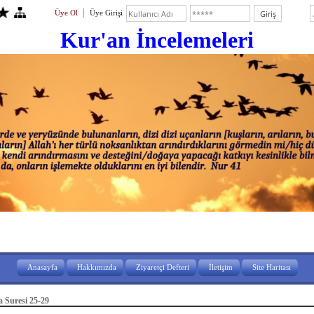
Üye Ol
Üye Girişi
Kur'an İ
ncelemeleri
Anasayfa
Hakkımızda
Ziyaretçi Defteri
İletişim
Site Haritası
 Suresi 25-29