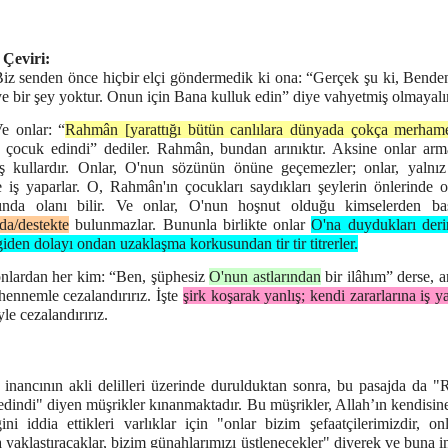
Çeviri:
iz senden önce hiçbir elçi göndermedik ki ona: “Gerçek şu ki, Bende
ye bir şey yoktur. Onun için Bana kulluk edin” diye vahyetmiş olmayal
e onlar: “
Rahmân [yarattığı bütün canlılara dünyada çokça merham
, çocuk edindi” dediler. Rahmân, bundan arınıktır. Aksine onlar arm
iş kullardır. Onlar, O'nun sözünün önüne geçemezler; onlar, yalnı
e iş yaparlar. O, Rahmân'ın çocukları saydıkları şeylerin önlerinde o
rında olanı bilir. Ve onlar, O'nun hoşnut olduğu kimselerden ba
da/destekte
bulunmazlar. Bununla birlikte onlar
O'na duydukları deri
iden dolayı ondan uzaklaşma korkusundan tir tir titrerler.
nlardan her kim: “Ben, şüphesiz
O'nun astlarından
bir ilâhım” derse, a
hennemle cezalandırırız. İşte
şirk koşarak yanlış; kendi zararlarına iş y
le cezalandırırız.
 inancının akli delilleri üzerinde durulduktan sonra, bu pasajda da 
edindi" diyen müşrikler kınanmaktadır. Bu müşrikler, Allah’ın kendisin
ini iddia ettikleri varlıklar için "onlar bizim şefaatçilerimizdir, on
 yaklaştıracaklar, bizim günahlarımızı üstlenecekler" diyerek ve buna 