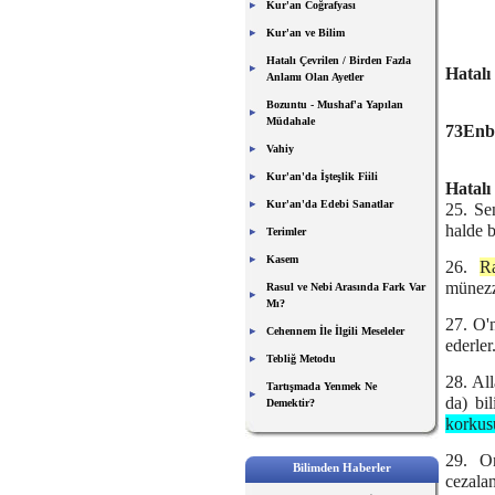
Kur'an Coğrafyası
Kur'an ve Bilim
Hatalı Çevrilen / Birden Fazla
Hatalı
Anlamı Olan Ayetler
Bozuntu - Mushaf'a Yapılan
Müdahale
73Enbi
Vahiy
Kur'an'da İşteşlik Fiili
Hatalı
Kur'an'da Edebi Sanatlar
25. Se
halde 
Terimler
Kasem
26.
R
münezze
Rasul ve Nebi Arasında Fark Var
Mı?
27. O'
Cehennem İle İlgili Meseleler
ederler
Tebliğ Metodu
28. All
Tartışmada Yenmek Ne
da) bi
Demektir?
korkusu
29. O
Bilimden Haberler
cezalan