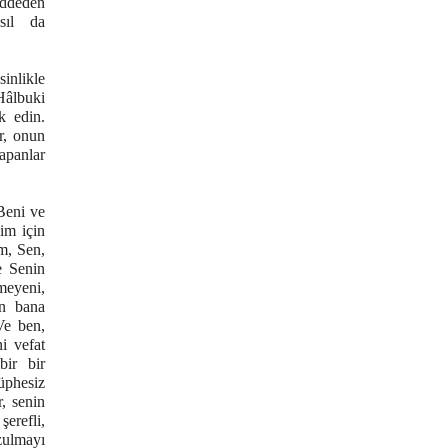
eddeden
asıl da
inlikle
 Hâlbuki
k edin.
r, onun
yapanlar
Beni ve
nim için
m, Sen,
e Senin
meyeni,
in bana
Ve ben,
i vefat
bir bir
şüphesiz
, senin
şerefli,
zulmayı