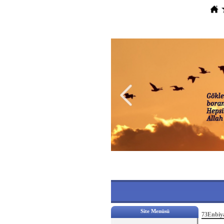
Site Menüsü
73Enbiya