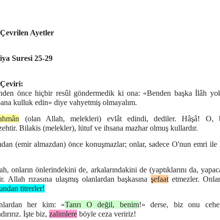
 Çevrilen Ayetler
ya Suresi 25-29
 Çeviri:
nden önce hiçbir resûl göndermedik ki ona: «Benden başka İlâh yok
bana kulluk edin» diye vahyetmiş olmayalım.
ahmân
(olan Allah, melekleri) evlât edindi, dediler. Hâşâ! O,
htir. Bilakis (melekler), lütuf ve ihsana mazhar olmuş kullardır.
ndan (emir almazdan) önce konuşmazlar; onlar, sadece O'nun emri ile 
.
ah, onların önlerindekini de, arkalarındakini de (yaptıklarını da, yapac
lir. Allah rızasına ulaşmış olanlardan başkasına
şefaat
etmezler. Onla
ndan titrerler!
nlardan her kim: «
Tanrı O değil, benim
!» derse, biz onu cehe
dırırız. İşte biz,
zalimlere
böyle ceza veririz!