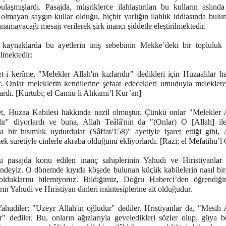
ulaşmışlardı. Pasajda, müşriklerce ilahlaştırılan bu kulların aslında
 olmayan saygın kullar olduğu, hiçbir varlığın ilahlık iddiasında bul
namayacağı mesajı verilerek şirk inancı şiddetle eleştirilmektedir.
 kaynaklarda bu ayetlerin iniş sebebinin Mekke’deki bir topluluk
lmektedir:
t-i kerîme, "Melekler Allah'ın kızlarıdır" dedikleri için Huzaalılar h
ir. Onlar meleklerin kendilerine şefaat edecekleri umuduyla meleklere
ardı. [Kurtubi; el Camiu li Ahkami’l Kur’an]
t, Huzaa Kabilesi hakkında nazil olmuştur. Çünkü onlar "Melekler A
ıdır" diyorlardı ve buna, Allah Teâlâ'nın da "(Onlar) O [Allah] ile
a bir hısımlık uydurdular (Sâffat/158)" ayetiyle işaret ettiği gibi, 
k suretiyle cinlerle akraba olduğunu ekliyorlardı. [Razi; el Mefatihu’l
u pasajda konu edilen inanç sahiplerinin Yahudi ve Hıristiyanlar
indeyiz. O dönemde kıyıda köşede bulunan küçük kabilelerin nasıl bir
olduklarını bilemiyoruz. Bildiğimiz, Doğru Haberci’den öğrendiğ
rın Yahudi ve Hıristiyan dinleri müntesiplerine ait olduğudur.
ahudiler; "Uzeyr Allah'ın oğludur" dediler. Hristiyanlar da, "Mesih A
r" dediler. Bu, onların ağızlarıyla geveledikleri sözler olup, güya b