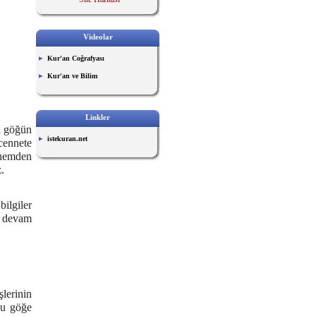
Videolar
Kur'an Coğrafyası
Kur'an ve Bilim
Linkler
ra göğün
istekuran.net
cennete
nnemden
z.
bilgiler
e devam
şlerinin
nu göğe