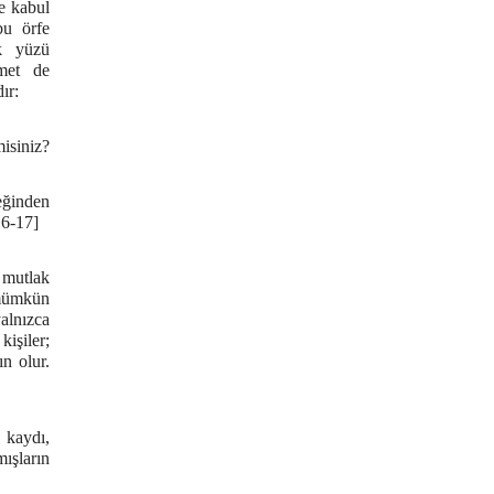
e kabul
bu örfe
uk yüzü
hmet de
ır:
isiniz?
ceğinden
16-17]
 mutlak
 mümkün
alnızca
kişiler;
ın olur.
 kaydı,
mışların