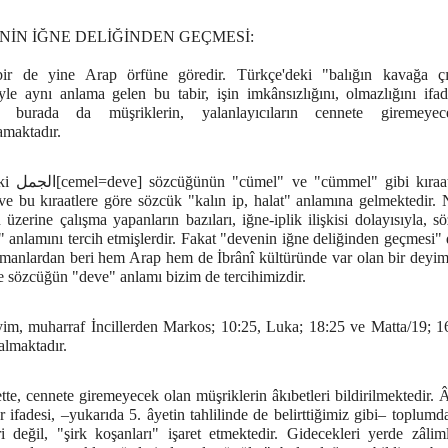
NİN İĞNE DELİĞİNDEN GEÇMESİ:
ir de yine Arap örfüne göredir. Türkçe'deki "balığın kavağa ç
yle aynı anlama gelen bu tabir, işin imkânsızlığını, olmazlığını ifad
 burada da müşriklerin, yalanlayıcıların cennete giremeyecek
amaktadır.
l" gibi kıraatleri de
 ve bu kıraatlere göre sözcük "kalın ip, halat" anlamına gelmektedir. 
üzerine çalışma yapanların bazıları, iğne-iplik ilişkisi dolayısıyla, 
 anlamını tercih etmişlerdir. Fakat "devenin iğne deliğinden geçmesi"
amanlardan beri hem Arap hem de İbrânî kültüründe var olan bir deyim
e sözcüğün "deve" anlamı bizim de tercihimizdir.
im, muharraf İncillerden Markos; 10:25, Luka; 18:25 ve Matta/19; 1
almaktadır.
tte, cennete giremeyecek olan müşriklerin âkıbetleri bildirilmektedir. 
r ifadesi, –yukarıda 5. âyetin tahlilinde de belirttiğimiz gibi– toplumd
ri değil, "şirk koşanları" işaret etmektedir. Gidecekleri yerde zâliml