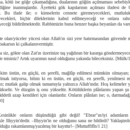
ına, kötü ise göğe çıkamadığına, dualarının göğün açılmaması sebebiyl
diğine inanmışlardır. Âyetteki gök kapılarının açılması ifadesi de 
r. Bu ifade ile; o kimselerin cennete giremeyecekleri, mutlul
ecekleri, hiçbir dileklerinin kabul edilmeyeceği ve onlara ra
eceği bildirilmektedir. Rabbimizin buna benzer başka beyanları da vard
e olan/yüceler yücesi olan Allah'ın sizi yere batırmasından güvende m
bakarsın ki çalkalanıvermiştir.
 siz, gökte olan Zat'ın üzerinize taş yağdıran bir kasırga göndermeye
e misiniz? Artık uyarımın nasıl olduğunu yakında bileceksiniz. [Mülk/
kim üstün, en güçlü, en şerefli, mağlûp edilmesi mümkün olmayan;
olmak istiyorsa, bilsin ki en üstün, en güçlü, en şerefli, yenilmesi
n; mutlak galip olmak tamamıyla yalnızca Allah'ındır. Hoş kelimeler y
kselir. Ve düzgün iş onu yükseltir. Kötülüklerin plânlarını yapan şu 
iddetli azap kendileri için olanlardır. Onların plânları ise; o, darmadağ
10]
esinlikle onların düşündüğü gibi değil! "Ebrar"ın/iyi adamların
kle Illıyyin'dedir. –Illıyyin'in ne olduğunu sana ne bildirdi? Yaklaştırıl
lduğu rakamlanmış/yazılmış bir kayıttır!– [Muttaffifîn/1 21]