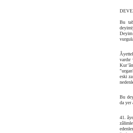
DEVE
Bu tab
deyimi
Deyim
vurgul
Âyetteki الجمل[cemel=deve] sözcüğünün "cümel" ve "cümme
vardır
Kur’ân 
"urgan"
eski z
nedenl
Bu dey
da yer 
41. âye
zâlimle
edenle