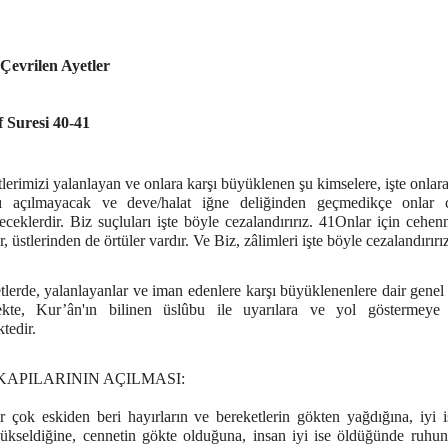
 Çevrilen Ayetler
 Suresi 40-41
erimizi yalanlayan ve onlara karşı büyüklenen şu kimselere, işte onla
rı açılmayacak ve deve/halat iğne deliğinden geçmedikçe onlar 
eceklerdir. Biz suçluları işte böyle cezalandırırız. 41Onlar için cehe
r, üstlerinden de örtüler vardır. Ve Biz, zâlimleri işte böyle cezalandırırı
lerde, yalanlayanlar ve iman edenlere karşı büyüklenenlere dair genel 
ekte, Kur’ân'ın bilinen üslûbu ile uyarılara ve yol göstermey
tedir.
KAPILARININ AÇILMASI:
r çok eskiden beri hayırların ve bereketlerin gökten yağdığına, iyi i
ükseldiğine, cennetin gökte olduğuna, insan iyi ise öldüğünde ruhu