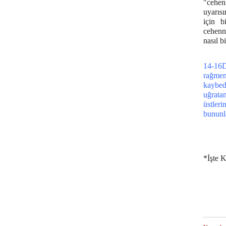
"cehen
uyarısı
için b
cehenn
nasıl b
14-16D
rağmen
kaybed
uğrata
üstleri
bununl
*İşte K