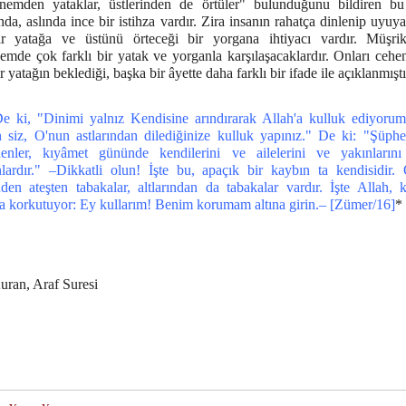
nemden yataklar, üstlerinden de örtüler" bulunduğunu bildiren bu
nda, aslında ince bir istihza vardır. Zira insanın rahatça dinlenip uyuy
ir yatağa ve üstünü örteceği bir yorgana ihtiyacı vardır. Müşrik
emde çok farklı bir yatak ve yorganla karşılaşacaklardır. Onları ceh
ir yatağın beklediği, başka bir âyette daha farklı bir ifade ile açıklanmıştı
e ki, "Dinimi yalnız Kendisine arındırarak Allah'a kulluk ediyoru
 siz, O'nun astlarından dilediğinize kulluk yapınız." De ki: "Şüphes
enler, kıyâmet gününde kendilerini ve ailelerini ve yakınların
nlardır." –Dikkatli olun! İşte bu, apaçık bir kaybın ta kendisidir. 
nden ateşten tabakalar, altlarından da tabakalar vardır. İşte Allah, k
a korkutuyor: Ey kullarım! Benim korumam altına girin.– [Zümer/16]
*
uran, Araf Suresi