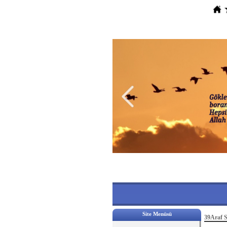
Site Menüsü
39Araf S