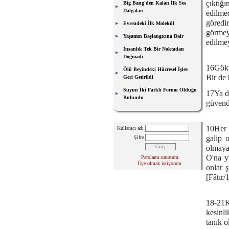
çıktığ
Big Bang'den Kalan İlk Ses
Dalgaları
edilme
göredi
Evrendeki İlk Molekül
görmey
Yaşamın Başlangıcına Dair
edilmey
İnsanlık Tek Bir Noktadan
Doğmadı
16Gökt
Ölü Beyindeki Hücresel İşlev
Bir de 
Geri Getirildi
Suyun İki Farklı Formu Olduğu
17Ya da
Bulundu
güvend
10Her 
Kullanıcı adı
galip 
Şifre
olmaya
O'na yü
Parolamı unuttum
Üye olmak istiyorum
onlar ş
[Fâtır/
18-21K
kesinli
tanık o