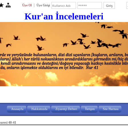
Üye Ol
Üye Girişi
Kur'an İ
ncelemeleri
Anasayfa
Hakkımızda
Ziyaretçi Defteri
İletişim
Site Haritası
uresi 40-41