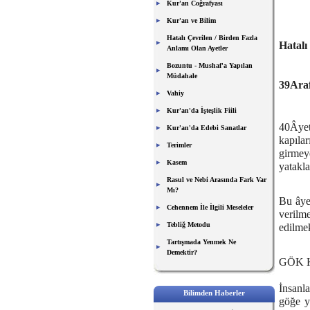
Kur'an Coğrafyası
Kur'an ve Bilim
Hatalı Çevrilen / Birden Fazla
Hatalı
Anlamı Olan Ayetler
Bozuntu - Mushaf'a Yapılan
Müdahale
39Araf
Vahiy
Kur'an'da İşteşlik Fiili
40Âyetl
Kur'an'da Edebi Sanatlar
kapıla
Terimler
girmey
Kasem
yatakla
Rasul ve Nebi Arasında Fark Var
Mı?
Bu âyet
Cehennem İle İlgili Meseleler
verilm
Tebliğ Metodu
edilmek
Tartışmada Yenmek Ne
Demektir?
GÖK 
İnsanla
Bilimden Haberler
göğe y