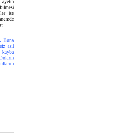
 âyetin
abilmesi
ler ise
ennemde
r:
m. Buna
iz asıl
ı kayba
Onların
ullarını