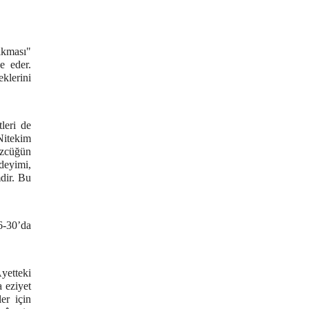
ıkması"
e eder.
lerini
Nitekim
sözcüğün
 deyimi,
dir. Bu
6-30’da
Âyetteki
a eziyet
er için