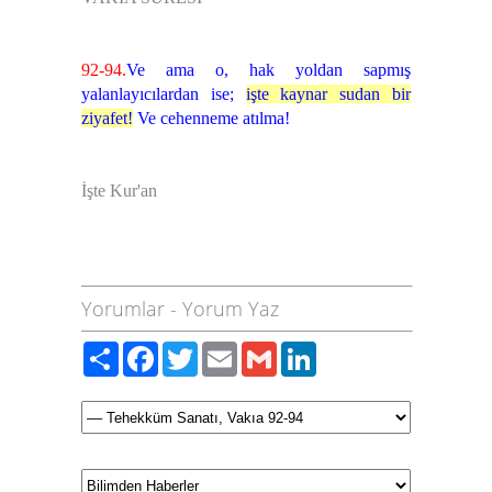
92-94.
Ve ama o, hak yoldan sapmış
yalanlayıcılardan ise;
işte kaynar sudan bir
ziyafet!
Ve cehenneme atılma!
İşte Kur'an
Yorumlar
-
Yorum Yaz
Paylaş
Facebook
Twitter
Email
Gmail
LinkedIn