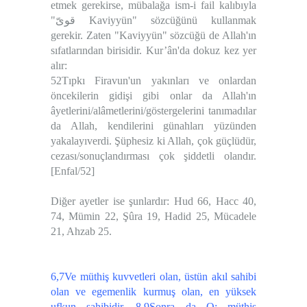
etmek gerekirse, mübalağa ism-i fail kalıbıyla
"قوىّ Kaviyyün" sözcüğünü kullanmak
gerekir. Zaten "Kaviyyün" sözcüğü de Allah'ın
sıfatlarından birisidir. Kur’ân'da dokuz kez yer
alır:
52Tıpkı Firavun'un yakınları ve onlardan
öncekilerin gidişi gibi onlar da Allah'ın
âyetlerini/alâmetlerini/göstergelerini tanımadılar
da Allah, kendilerini günahları yüzünden
yakalayıverdi. Şüphesiz ki Allah, çok güçlüdür,
cezası/sonuçlandırması çok şiddetli olandır.
[Enfal/52]
Diğer ayetler ise şunlardır: Hud 66, Hacc 40,
74, Mümin 22, Şûra 19, Hadid 25, Mücadele
21, Ahzab 25.
6,7Ve müthiş kuvvetleri olan, üstün akıl sahibi
olan ve egemenlik kurmuş olan, en yüksek
ufkun sahibidir. 8,9Sonra da O; müthiş