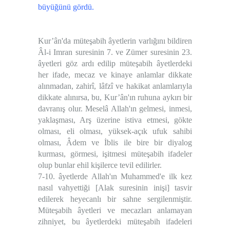
büyüğünü gördü.
Kur’ân'da müteşabih âyetlerin varlığını bildiren
Âl-i Imran suresinin 7. ve Zümer suresinin 23.
âyetleri göz ardı edilip müteşabih âyetlerdeki
her ifade, mecaz ve kinaye anlamlar dikkate
alınmadan, zahirî, lâfzî ve hakikat anlamlarıyla
dikkate alınırsa, bu, Kur’ân'ın ruhuna aykırı bir
davranış olur. Meselâ Allah'ın gelmesi, inmesi,
yaklaşması, Arş üzerine istiva etmesi, gökte
olması, eli olması, yüksek-açık ufuk sahibi
olması, Âdem ve İblis ile bire bir diyalog
kurması, görmesi, işitmesi müteşabih ifadeler
olup bunlar ehil kişilerce tevil edilirler.
7-10. âyetlerde Allah'ın Muhammed'e ilk kez
nasıl vahyettiği [Alak suresinin inişi] tasvir
edilerek heyecanlı bir sahne sergilenmiştir.
Müteşabih âyetleri ve mecazları anlamayan
zihniyet, bu âyetlerdeki müteşabih ifadeleri