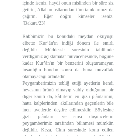
içinde iseniz, haydi onun mislinden bir sûre siz
getirin, Allah'ın astlarından tüm tanıklarınızı da
çağırın. Eğer doğru kimseler iseniz.
[Bakara/23]
Rabbimizin bu konudaki meydan okuyuşu
elbette Kur’ân'ın indiği dönem ile sınırlı
değildir. Müddessir suresinin tahlilinde
verdiğimiz açıklamalar muvacehesinde, bugüne
kadar Kur’ân'ın bir benzerini oluşturamayan
insanlığın bundan sonra da buna muvaffak
olamayacağı ortadadır.
Peygamberimizin tebliğ ettiği ayetlerin kendi
hevasının ürünü olmayıp vahiy olduğunun bir
diğer kanıtı da, kâfirlerin en gizli plânlarının,
hatta kalplerinden, akıllarından geçenlerin bile
inen ayetlerde deşifre edilmesidir. Böylesine
gizli plânların ve sinsi düşüncelerin
peygamberimiz tarafından bilinmesi mümkün
değildir. Keza, Cinn suresinde konu edilen