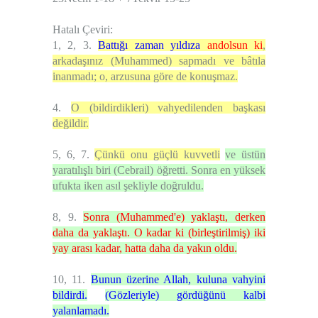
Hatalı Çeviri:
1, 2, 3.
Battığı zaman yıldıza
andolsun ki
,
arkadaşınız (Muhammed) sapmadı ve bâtıla
inanmadı; o, arzusuna göre de konuşmaz.
4.
O (bildirdikleri) vahyedilenden başkası
değildir.
5, 6, 7.
Çünkü onu güçlü kuvvetli
ve üstün
yaratılışlı biri (Cebrail) öğretti. Sonra en yüksek
ufukta iken asıl şekliyle doğruldu.
8, 9.
Sonra (Muhammed'e) yaklaştı, derken
daha da yaklaştı. O kadar ki (birleştirilmiş) iki
yay arası kadar, hatta daha da yakın oldu.
10, 11.
Bunun üzerine Allah, kuluna vahyini
bildirdi.
(Gözleriyle) gördüğünü kalbi
yalanlamadı.