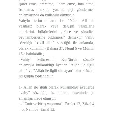
işaret etme, emretme, ilham etme, ima etme,
fısıldama, mektup yazma, elçi gönderme"
anlamlarında da kullanılır olmuştur.
Vahyin terim anlamı ise "Yüce Allah'ın
vasıtasız olarak veya değişik vasıtalarla
emirlerini, hükümlerini gizlice ve süratlice
peygamberlerine bildirmesi" demektir. Vahiy
sözcüğü "القاء ilka" sözcüğü ile anlamdaş
olarak kullanılır. (Bakara 37, Neml 6 ve Mümin
15'e bakılabilir.)
"Vahiy" kelimesinin Kur’ân'da sözcük
anlamıyla kullanıldığı âyetler "Allah ile ilgili
olan" ve "Allah ile ilgili olmayan" olmak üzere
iki grupta toplanabilir.
1- Allah ile ilgili olarak kullanıldığı âyetlerde
"vahy" sözcüğü, öz anlamı ekseninde şu
anlamları ifade etmiştir:
a- "Emir ve bir iş yaptırma"; Fusılet 12, Zilzal 4
– 5, Nahl 68, Enfal 12.