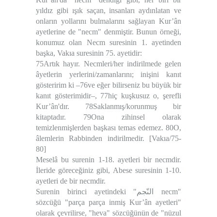
yıldız gibi ışık saçan, insanları aydınlatan ve
onların yollarını bulmalarını sağlayan Kur’ân
ayetlerine de "necm" denmiştir. Bunun örneği,
konumuz olan Necm suresinin 1. ayetinden
başka, Vakıa suresinin 75. ayetidir:
75Artık hayır. Necmleri/her indirilmede gelen
âyetlerin yerlerini/zamanlarını; inişini kanıt
gösteririm ki –76ve eğer bilirseniz bu büyük bir
kanıt gösterimidir–, 77hiç kuşkusuz o, şerefli
Kur’ân'dır. 78Saklanmış/korunmuş bir
kitaptadır. 79Ona zihinsel olarak
temizlenmişlerden başkası temas edemez. 80O,
âlemlerin Rabbinden indirilmedir. [Vakıa/75-
80]
Meselâ bu surenin 1-18. ayetleri bir necmdir.
İleride göreceğiniz gibi, Abese suresinin 1-10.
ayetleri de bir necmdir.
Surenin birinci ayetindeki "النّجم necm"
sözcüğü "parça parça inmiş Kur’ân ayetleri"
olarak çevrilirse, "heva" sözcüğünün de "nüzul