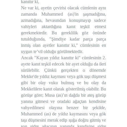
kanıttır ki,
Ne var ki, ayetin çevirisi olacak cümlenin aynı
zamanda Muhammed (as)'in şaşmadığına,
azmadığına, hevasından konuşmayıp sadece
vahiyleri aktardığına kanıt teşkil etmesi
gerekmektedir. Bu gereklilik göz önünde
tutulduğunda, "Şimdiye kadar parça parça
inmiş olan ayetler kanıttır ki," cümlesinin en
uygun te’vil olduğu görülmektedir.
Ancak "Kayan yıldız kanıttır ki" cümlesinin 2.
ayete kanıt teşkil edecek bir ayet olduğu da ileri
sürülebilir. Çünkü gerçekten o dönemde
Mekke'de yıldız kayması veya gök taşı düşmesi
gibi bir olay vuku bulmuş ve bu olay da
Mekkelilere kanıt olarak gösterilmiş olabilir. Bu
görüşe göre; Musa (as)’ın dağda bir ateş görüp
yanına gitmesi ve oradaki ağaçtan kendisine
vahyedilmesi olayına benzer bir şekilde,
Muhammed (as) de yıldız kaymasını veya gök
taşı düşmesini merak edip ışığa doğru gitmiş ve
son sidre ağacının yanında kendisine sidre