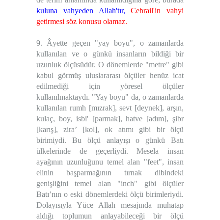
kuluna vahyeden Allah'tır,
Cebrail'in vahyi
getirmesi söz konusu olamaz.
9. Âyette geçen "yay boyu", o zamanlarda
kullanılan ve o günkü insanların bildiği bir
uzunluk ölçüsüdür. O dönemlerde "metre" gibi
kabul görmüş uluslararası ölçüler henüz icat
edilmediği için yöresel ölçüler
kullanılmaktaydı. "Yay boyu" da, o zamanlarda
kullanılan rumh [mızrak], sevt [deynek], arşın,
kulaç, boy, isbi' [parmak], hatve [adım], şibr
[karış], zira’ [kol], ok atımı gibi bir ölçü
birimiydi. Bu ölçü anlayışı o günkü Batı
ülkelerinde de geçerliydi. Mesela insan
ayağının uzunluğunu temel alan "feet", insan
elinin başparmağının tırnak dibindeki
genişliğini temel alan "inch" gibi ölçüler
Batı’nın o eski dönemlerdeki ölçü birimleriydi.
Dolayısıyla Yüce Allah mesajında muhatap
aldığı toplumun anlayabileceği bir ölçü