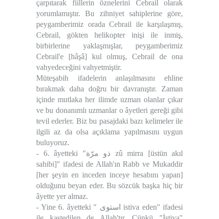
çarpıtarak fiillerin öznelerini Cebrail olarak
yorumlamıştır. Bu zihniyet sahiplerine göre,
peygamberimiz orada Cebrail ile karşılaşmış,
Cebrail, gökten helikopter inişi ile inmiş,
birbirlerine yaklaşmışlar, peygamberimiz
Cebrail'e [hâşâ] kul olmuş, Cebrail de ona
vahyedeceğini vahyetmiştir.
Müteşabih ifadelerin anlaşılmasını ehline
bırakmak daha doğru bir davranıştır. Zaman
içinde mutlaka her ilimde uzman olanlar çıkar
ve bu donanımlı uzmanlar o âyetleri gereği gibi
tevil ederler. Biz bu pasajdaki bazı kelimeler ile
ilgili az da olsa açıklama yapılmasını uygun
buluyoruz.
- 6. âyetteki "ذو مرّة zû mirra [üstün akıl
sahibi]" ifadesi de Allah'ın Rabb ve Mukaddir
[her şeyin en inceden inceye hesabını yapan]
olduğunu beyan eder. Bu sözcük başka hiç bir
âyette yer almaz.
- Yine 6. âyetteki " استوى istiva eden" ifadesi
ile kastedilen de Allah'tır. Çünkü "İstiva"