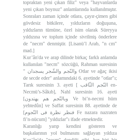
topraktan yeni çıkan filiz" veya "hayvanlarda
yeni çıkan boynuz" anlamlarında kullanılmıştır.
Sonraları zaman içinde otlara, çayır-çimen gibi
gövdesiz bitkilere, yıldızların doğuşuna,
yıldızların tümüne, özel isim olarak Süreyya
yıldızına ve toplum içinde sivrilmiş önderlere
de "necm" denmiştir. [Lisanü’l Arab, "n cm"
mad.]
Kur’ân'da ve arap dilinde birkaç farklı anlamda
kullanılan "necm" sözcüğü, Rahman suresinin
" والنّجم والشّجر يسجدان Otlar ve ağaç ikisi
de secde eder" anlamındaki 6. ayetinde "otlar"ı;
Tarık suresinin 3. ayeti [ النّجم الثّاقب en-
Necmü’s-Sâkıb], Nahl suresinin 16. ayeti
[وبالنّجم هم يهتدون Ve bi’n-necmi hüm
yehtedûn] ve Saffat suresinin 88. ayetinde de
[فنظر نظرة فى النّجوم Fe nazara nazraten
fi’n-nücum] "yıldızlar"ı ifade etmektedir.
Karanlığı yarıp kendini gösteren ve
başkalarının yol bulmasını sağlayan yıldıza
Kur’ân'da "necm" dendiği gibi, her biri bir