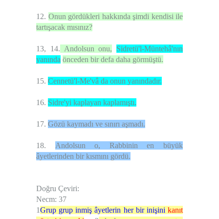
12.
Onun gördükleri hakkında şimdi kendisi ile
tartışacak mısınız?
13, 14.
Andolsun onu,
Sidretü'l-Müntehâ'nın
yanında
önceden bir defa daha görmüştü.
15.
Cennetü'l-Me'vâ da onun yanındadır.
16.
Sidre'yi kaplayan kaplamıştı.
17.
Gözü kaymadı ve sınırı aşmadı.
18.
Andolsun o, Rabbinin en büyük
âyetlerinden bir kısmını gördü.
Doğru Çeviri:
Necm: 37
1
Grup grup inmiş âyetlerin her bir inişini
kanıt