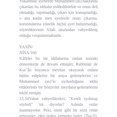
Yukarıdaki ayetlerde Muhammed (as) hakkında
çıkarılan bu iddialar reddedilmekte ve onun deli
olmadığı, sapıtmadığı, çıkarı için konuşmadığı,
o ana kadar inen ayetlerde onun çıkarına,
kuruntularına yönelik hiçbir ayet bulunmadığı,
söylediklerinin Allah tarafından vahyedilmiş
olduğu vurgulanmaktadır.
YASİN/
NİSA/166
Kâfirler bu tür iddialarına ondan sonraki
dönemlerde de devam etmişler, Rabbimiz de
Kur’ân boyunca meydan okuyarak onlara
bütün ediplerini bir araya getirmelerini ve
Muhammed (as)’in uydurduğunu iddia
ettiklerinin bir benzerini meydana getirmelerini
teklif etmiştir.
33,34Yahut vahyedilenleri, "Kendi uydurup
söyledi" mi diyorlar? Aslında onlar
inanmıyorlar. Peki, onun gibi bir sözü onlar
getirsinler, eğer doğru kimseler iseler. [Tur/33,