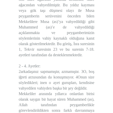
ağacından vahyedilmiştir. Bu yıldız kayması
veya gök taşı düşmesi olayı ile Musa
peygamberin serüvenini önceden bilen
Mekkelilere Musa (as)’ya vahyedildiği gibi
Muhammed (as)’e de vahyedildiği
açıklanmakta ve peygamberimizin
söylemlerinin vahiy kaynaklı olduğuna kanıt
olarak gösterilmektedir. Bu görüş, İsra suresinin
1, Tekvir suresinin 23 ve bu surenin 7-18.
ayetleri tarafından da desteklenmektedir.
2 - 4. Ayetler:
2arkadaşınız sapmamıştır, azmamıştır. 3O, boş
iğreti arzusundan da konuşmuyor. 4Onun size
söyledikleri; inen o ayet gurupları, kendisine
vahyedilen vahiyden başka bir şey değildir.
Mekkeliler arasında yıllarca onlardan birisi
olarak saygın bir hayat süren Muhammed (as),
Allah tarafından peygamberlikle
görevlendirildikten sonra farklı davranmaya