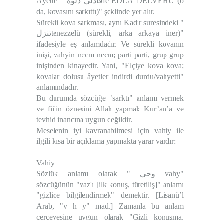
Âyette " فادلى دلوهfe EDLÂ DELVEHÜ (o
da, kovasını sarkıttı)" şeklinde yer alır.
Sürekli kova sarkması, aynı Kadir suresindeki "
تنزلtenezzelü (sürekli, arka arkaya iner)"
ifadesiyle eş anlamdadır. Ve sürekli kovanın
inişi, vahyin necm necm; parti parti, grup grup
inişinden kinayedir. Yani, "Elçiye kova kova;
kovalar dolusu âyetler indirdi durdu/vahyetti"
anlamındadır.
Bu durumda sözcüğe "sarktı" anlamı vermek
ve fiilin öznesini Allah yapmak Kur’an’a ve
tevhid inancına uygun değildir.
Meselenin iyi kavranabilmesi için vahiy ile
ilgili kısa bir açıklama yapmakta yarar vardır:
Vahiy
Sözlük anlamı olarak " وحى vahy"
sözcüğünün "vaz'ı [ilk konuş, türetiliş]" anlamı
"gizlice bilgilendirmek" demektir. [Lisanü’l
Arab, "v h y" mad.] Zamanla bu anlam
çerçevesine uygun olarak "Gizli konuşma,