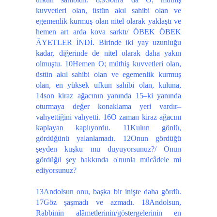
kuvvetleri olan, üstün akıl sahibi olan ve
egemenlik kurmuş olan nitel olarak yaklaştı ve
hemen art arda kova sarktı/ ÖBEK ÖBEK
ÂYETLER İNDİ. Birinde iki yay uzunluğu
kadar, diğerinde de nitel olarak daha yakın
olmuştu. 10Hemen O; müthiş kuvvetleri olan,
üstün akıl sahibi olan ve egemenlik kurmuş
olan, en yüksek ufkun sahibi olan, kuluna,
14son kiraz ağacının yanında 15–ki yanında
oturmaya değer konaklama yeri vardır–
vahyettiğini vahyetti. 16O zaman kiraz ağacını
kaplayan kaplıyordu. 11Kulun gönlü,
gördüğünü yalanlamadı. 12Onun gördüğü
şeyden kuşku mu duyuyorsunuz?/ Onun
gördüğü şey hakkında o'nunla mücâdele mi
ediyorsunuz?
13Andolsun onu, başka bir inişte daha gördü.
17Göz şaşmadı ve azmadı. 18Andolsun,
Rabbinin alâmetlerinin/göstergelerinin en