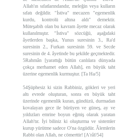
Allah'ın sıfatlarındandır, meleğin veya kulların
sıfatı değildir. "İstiva" mecazen "egemenlik
kurdu, kontrolü altına aldı" demektir.
Müteşabih olan bu kavram âyette mecaz olarak
kullanılmıştır. "İstiva" sözcüğü, aşağıdaki
âyetlerden başka, Yunus suresinin 3., Ra'd
suresinin 2., Furkan suresinin 59. ve Secde
suresinin de 4. âyetinde bu şekilde geçmektedir.
5Rahmân [yarattığı bütün canlılara dünyada
çokça merhamet eden Allah], en büyük taht
üzerine egemenlik kurmuştur. [Ta Ha/5]
54Şüphesiz ki sizin Rabbiniz, gökleri ve yeri
altı evrede oluşturan, sonra en büyük taht
üzerinde egemenlik kuran, gündüzü, durmadan
kovalayan gece ile bürüyen ve güneş, ay ve
yıldızları emrine boyun eğmiş olarak yaratan
Allah'tır. İyi biliniz ki oluşturma ve sistemler
kurup yürütme sadece O'na özgüdür. Âlemlerin
Rabbi olan Allah, ne cömerttir! [A'râf/54]