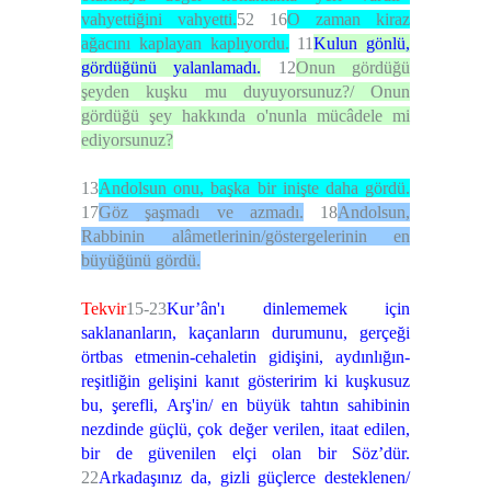
vahyettiğini vahyetti.
52
16
O zaman kiraz
ağacını kaplayan kaplıyordu.
11
K
ulun gönlü,
gördüğünü yalanlamadı.
12
Onun gördüğü
şeyden kuşku mu duyuyorsunuz?/ Onun
gördüğü şey hakkında o'nunla mücâdele mi
ediyorsunuz?
13
Andolsun onu, başka bir inişte daha gördü.
17
Göz şaşmadı ve azmadı.
18
Andolsun,
Rabbinin alâmetlerinin/göstergelerinin en
büyüğünü gördü.
Tekvir
15-23
Kur’ân'ı dinlememek için
saklananların, kaçanların durumunu, gerçeği
örtbas etmenin-cehaletin gidişini, aydınlığın-
reşitliğin gelişini kanıt gösteririm ki kuşkusuz
bu, şerefli, Arş'in/ en büyük tahtın sahibinin
nezdinde güçlü, çok değer verilen, itaat edilen,
bir de güvenilen elçi olan bir Söz’dür.
22
Arkadaşınız da, gizli güçlerce desteklenen/