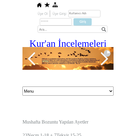
Üye Ol
Üye Girişi
Kur'an İ
ncelemeleri
Mushafta Bozuntu Yapılan Ayetler
23Necm 1-18 + 7Tekvir 15-25