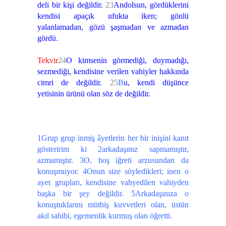
deli bir kişi değildir.
23
Andolsun, gördüklerini
kendisi apaçık ufukta iken; gönlü
yalanlamadan, gözü şaşmadan ve azmadan
gördü.
Tekvir
24
O kimsenin görmediği, duymadığı,
sezmediği, kendisine verilen vahiyler hakkında
cimri de değildir.
25
B
u, kendi düşünce
yetisinin ürünü olan söz de değildir.
1Grup grup inmiş âyetlerin her bir inişini kanıt
gösteririm ki 2arkadaşınız sapmamıştır,
azmamıştır. 3O, boş iğreti arzusundan da
konuşmuyor. 4Onun size söyledikleri; inen o
ayet grupları, kendisine vahyedilen vahiyden
başka bir şey değildir. 5Arkadaşınıza o
konuştuklarını müthiş kuvvetleri olan, üstün
akıl sahibi, egemenlik kurmuş olan öğretti.