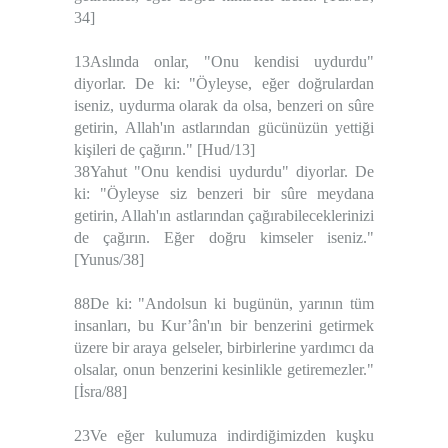
34]
13Aslında onlar, "Onu kendisi uydurdu"
diyorlar. De ki: "Öyleyse, eğer doğrulardan
iseniz, uydurma olarak da olsa, benzeri on sûre
getirin, Allah'ın astlarından gücünüzün yettiği
kişileri de çağırın." [Hud/13]
38Yahut "Onu kendisi uydurdu" diyorlar. De
ki: "Öyleyse siz benzeri bir sûre meydana
getirin, Allah'ın astlarından çağırabileceklerinizi
de çağırın. Eğer doğru kimseler iseniz."
[Yunus/38]
88De ki: "Andolsun ki bugünün, yarının tüm
insanları, bu Kur’ân'ın bir benzerini getirmek
üzere bir araya gelseler, birbirlerine yardımcı da
olsalar, onun benzerini kesinlikle getiremezler."
[İsra/88]
23Ve eğer kulumuza indirdiğimizden kuşku