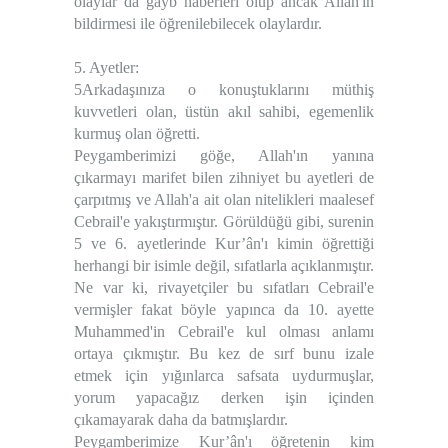
olaylar da gayb haberleri olup ancak Allah'ın
bildirmesi ile öğrenilebilecek olaylardır.
5. Ayetler:
5Arkadaşınıza o konuştuklarını müthiş
kuvvetleri olan, üstün akıl sahibi, egemenlik
kurmuş olan öğretti.
Peygamberimizi göğe, Allah'ın yanına
çıkarmayı marifet bilen zihniyet bu ayetleri de
çarpıtmış ve Allah'a ait olan nitelikleri maalesef
Cebrail'e yakıştırmıştır. Görüldüğü gibi, surenin
5 ve 6. ayetlerinde Kur’ân'ı kimin öğrettiği
herhangi bir isimle değil, sıfatlarla açıklanmıştır.
Ne var ki, rivayetçiler bu sıfatları Cebrail'e
vermişler fakat böyle yapınca da 10. ayette
Muhammed'in Cebrail'e kul olması anlamı
ortaya çıkmıştır. Bu kez de sırf bunu izale
etmek için yığınlarca safsata uydurmuşlar,
yorum yapacağız derken işin içinden
çıkamayarak daha da batmışlardır.
Peygamberimize Kur’ân'ı öğretenin kim