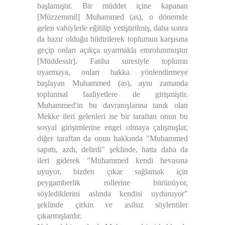
başlamıştır. Bir müddet içine kapanan
[Müzzemmil] Muhammed (as), o dönemde
gelen vahiylerle eğitilip yetiştirilmiş, daha sonra
da hazır olduğu bildirilerek toplumun karşısına
geçip onları açıkça uyarmakla emrolunmuştur
[Müddessir]. Fatiha suresiyle toplumu
uyarmaya, onları hakka yönlendirmeye
başlayan Muhammed (as), aynı zamanda
toplumsal faaliyetlere de girişmiştir.
Muhammed'in bu davranışlarına tanık olan
Mekke ileri gelenleri ise bir taraftan onun bu
sosyal girişimlerine engel olmaya çalışmışlar,
diğer taraftan da onun hakkında "Muhammed
sapıttı, azdı, delirdi" şeklinde, hatta daha da
ileri giderek "Muhammed kendi hevasına
uyuyor, bizden çıkar sağlamak için
peygamberlik rollerine bürünüyor,
söylediklerini aslında kendisi uyduruyor"
şeklinde çirkin ve asılsız söylentiler
çıkarmışlardır.