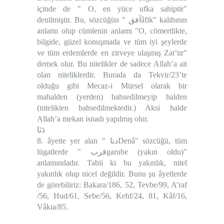
içinde de " O, en yüce ufka sahiptir"
denilmiştir. Bu, sözcüğün " آفقâfik" kalıbının
anlamı olup cümlenin anlamı "O, cömertlikte,
bilgide, güzel konuşmada ve tüm iyi şeylerde
ve tüm erdemlerde en zirveye ulaşmış Zat’tır"
demek olur. Bu nitelikler de sadece Allah’a ait
olan niteliklerdir. Burada da Tekvir/23’te
olduğu gibi Mecaz-i Mürsel olarak bir
mahalden (yerden) bahsedilmeyip halden
(nitelikten bahsedilmektedir.) Aksi halde
Allah’a mekan isnadı yapılmış olur.
دَنَا
8. âyette yer alan " دناDenâ" sözcüğü, tüm
lügatlerde " قربgarube (yakın oldu)"
anlamındadır. Tabii ki bu yakınlık, nitel
yakınlık olup nicel değildir. Bunu şu âyetlerde
de görebiliriz: Bakara/186, 52, Tevbe/99, A’raf
/56, Hud/61, Sebe/56, Kehf/24, 81, Kâf/16,
Vâkıa/85.