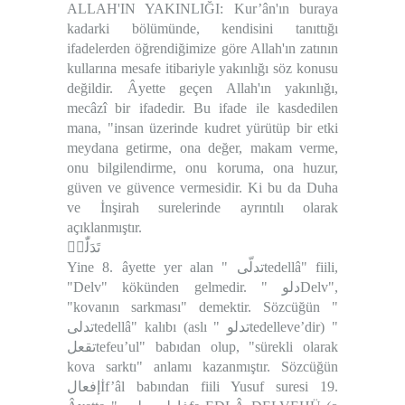
ALLAH'IN YAKINLIĞI: Kur’ân'ın buraya
kadarki bölümünde, kendisini tanıttığı
ifadelerden öğrendiğimize göre Allah'ın zatının
kullarına mesafe itibariyle yakınlığı söz konusu
değildir. Âyette geçen Allah'ın yakınlığı,
mecâzî bir ifadedir. Bu ifade ile kasdedilen
mana, "insan üzerinde kudret yürütüp bir etki
meydana getirme, ona değer, makam verme,
onu bilgilendirme, onu koruma, ona huzur,
güven ve güvence vermesidir. Ki bu da Duha
ve İnşirah surelerinde ayrıntılı olarak
açıklanmıştır.
تَدَلّٰىۙ
Yine 8. âyette yer alan " تدلّىtedellâ" fiili,
"Delv" kökünden gelmedir. " دلوDelv",
"kovanın sarkması" demektir. Sözcüğün "
تدلىtedellâ" kalıbı (aslı " تدلوtedelleve’dir) "
تقعلtefeu’ul" babıdan olup, "sürekli olarak
kova sarktı" anlamı kazanmıştır. Sözcüğün
إفعالİf’âl babından fiili Yusuf suresi 19.