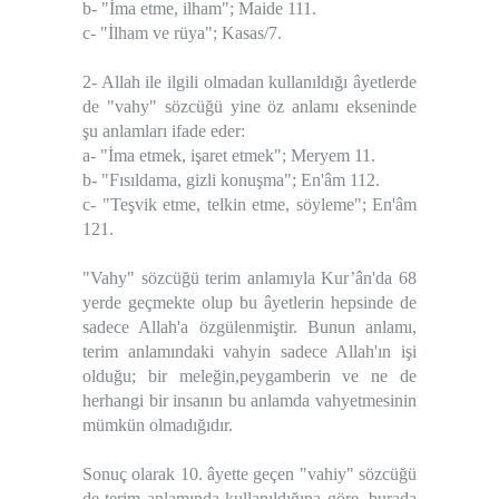
b- "İma etme, ilham"; Maide 111.
c- "İlham ve rüya"; Kasas/7.
2- Allah ile ilgili olmadan kullanıldığı âyetlerde
de
"vahy" sözcüğü yine öz anlamı ekseninde
şu anlamları ifade eder:
a- "İma etmek, işaret etmek"; Meryem 11.
b- "Fısıldama, gizli konuşma"; En'âm 112.
c- "Teşvik etme, telkin etme, söyleme"; En'âm
121.
"Vahy" sözcüğü terim anlamıyla Kur’ân'da 68
yerde geçmekte olup bu âyetlerin hepsinde de
sadece Allah'a özgülenmiştir. Bunun anlamı,
terim anlamındaki vahyin sadece Allah'ın işi
olduğu; bir meleğin,peygamberin ve ne de
herhangi bir insanın bu anlamda vahyetmesinin
mümkün olmadığıdır.
Sonuç olarak 10. âyette geçen "vahiy" sözcüğü
de terim anlamında kullanıldığına göre, burada