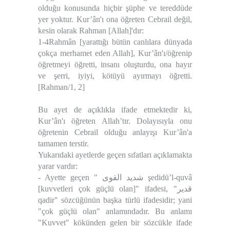
olduğu konusunda hiçbir şüphe ve tereddüde
yer yoktur. Kur’ân'ı ona öğreten Cebrail değil,
kesin olarak Rahman [Allah]'dır:
1-4Rahmân [yarattığı bütün canlılara dünyada
çokça merhamet eden Allah], Kur’ân'ı/öğrenip
öğretmeyi öğretti, insanı oluşturdu, ona hayır
ve şerri, iyiyi, kötüyü ayırmayı öğretti.
[Rahman/1, 2]
Bu ayet de açıklıkla ifade etmektedir ki,
Kur’ân'ı öğreten Allah’tır. Dolayısıyla onu
öğretenin Cebrail olduğu anlayışı Kur’ân'a
tamamen terstir.
Yukarıdaki ayetlerde geçen sıfatları açıklamakta
yarar vardır:
- Ayette geçen " شديد القوى şedidü’l-quvâ
[kuvvetleri çok güçlü olan]" ifadesi, "قدير
qadir" sözcüğünün başka türlü ifadesidir; yani
"çok güçlü olan" anlamındadır. Bu anlamı
"Kuvvet" kökünden gelen bir sözcükle ifade