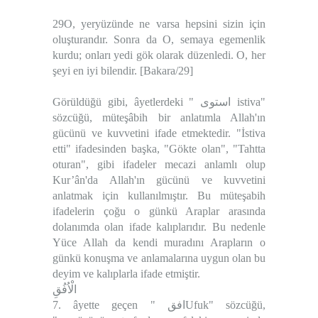
29O, yeryüzünde ne varsa hepsini sizin için
oluşturandır. Sonra da O, semaya egemenlik
kurdu; onları yedi gök olarak düzenledi. O, her
şeyi en iyi bilendir. [Bakara/29]
Görüldüğü gibi, âyetlerdeki " استوى istiva"
sözcüğü, müteşâbih bir anlatımla Allah'ın
gücünü ve kuvvetini ifade etmektedir. "İstiva
etti" ifadesinden başka, "Gökte olan", "Tahtta
oturan", gibi ifadeler mecazi anlamlı olup
Kur’ân'da Allah'ın gücünü ve kuvvetini
anlatmak için kullanılmıştır. Bu müteşabih
ifadelerin çoğu o günkü Araplar arasında
dolanımda olan ifade kalıplarıdır. Bu nedenle
Yüce Allah da kendi muradını Arapların o
günkü konuşma ve anlamalarına uygun olan bu
deyim ve kalıplarla ifade etmiştir.
الْاُفُقِ
7. âyette geçen " افقUfuk" sözcüğü,