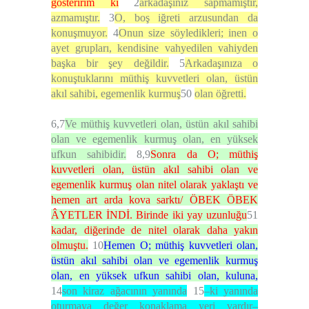
gösteririm ki
2
arkadaşınız sapmamıştır,
azmamıştır.
3
O, boş iğreti arzusundan da
konuşmuyor.
4
Onun size söyledikleri; inen o
ayet grupları, kendisine vahyedilen vahiyden
başka bir şey değildir.
5
Arkadaşınıza o
konuştuklarını müthiş kuvvetleri olan, üstün
akıl sahibi, egemenlik kurmuş
50
olan öğretti.
6,7
Ve müthiş kuvvetleri olan, üstün akıl sahibi
olan ve egemenlik kurmuş olan, en yüksek
ufkun sahibidir.
8,9
Sonra da O; müthiş
kuvvetleri olan, üstün akıl sahibi olan ve
egemenlik kurmuş olan nitel olarak yaklaştı ve
hemen art arda kova sarktı/ ÖBEK ÖBEK
ÂYETLER İNDİ. Birinde iki yay uzunluğu
51
kadar, diğerinde de nitel olarak daha yakın
olmuştu.
10
Hemen O; müthiş kuvvetleri olan,
üstün akıl sahibi olan ve egemenlik kurmuş
olan, en yüksek ufkun sahibi olan, kuluna,
14
son kiraz ağacının yanında
15
–ki yanında
oturmaya değer konaklama yeri vardır–