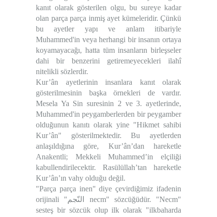
kanıt olarak gösterilen olgu, bu sureye kadar
olan parça parça inmiş ayet kümeleridir. Çünkü
bu ayetler yapı ve anlam itibariyle
Muhammed'in veya herhangi bir insanın ortaya
koyamayacağı, hatta tüm insanların birleşseler
dahi bir benzerini getiremeyecekleri ilahî
nitelikli sözlerdir.
Kur’ân ayetlerinin insanlara kanıt olarak
gösterilmesinin başka örnekleri de vardır.
Mesela Ya Sin suresinin 2 ve 3. ayetlerinde,
Muhammed'in peygamberlerden bir peygamber
olduğunun kanıtı olarak yine "Hikmet sahibi
Kur’ân" gösterilmektedir. Bu ayetlerden
anlaşıldığına göre, Kur’ân’dan hareketle
Anakentli; Mekkeli Muhammed’in elçiliği
kabullendirilecektir. Rasülüllah’tan hareketle
Kur’ân’ın vahy olduğu değil.
"Parça parça inen" diye çevirdiğimiz ifadenin
orijinali "النّجم necm" sözcüğüdür. "Necm"
sesteş bir sözcük olup ilk olarak "ilkbaharda