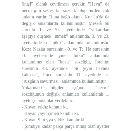
[iniş]" olarak çevrilmesi gerekir. "Heva" da
necm gibi sesteş bir sözcük olup birden çok
anlamı vardır. Buna bağlı olarak Kur’ân'da da
değişik anlamlarda kullanılmıştır. Meselâ bu
surenin 1. ve 53. ayetlerinde "yukarıdan
aşağıya düşmek, inmek" anlamında, 3. ve 23.
ayetlerinde ise "tutku" anlamında kullanılmıştır.
Keza Naziat suresinin 40. ve Ta Ha suresinin
16. ayetlerinde yine "tutku" anlamında
kullanılmış olan "heva" sözcüğü, İbrahim
suresinin 43. ayetinde "bir şeyin havada
kalması", Hacc suresinin 31. ayetinde ise
"rüzgârın savurması" anlamında kullanılmıştır.
Yukarıdaki bilgiler ışığında "necm"
sözcüğünün değişik anlamları kullanılarak 1.
ayete şu anlamlar verilebilir:
- Kayan yıldız kanıttır ki,
- Kayan çayır çimen kanıttır ki,
- Kayan Süreyya yıldızı kanıttır ki,
- Şimdiye kadar parça parça inmiş olan ayetler