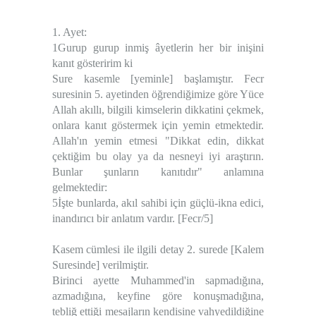
1. Ayet:
1Gurup gurup inmiş âyetlerin her bir inişini
kanıt gösteririm ki
Sure kasemle [yeminle] başlamıştır. Fecr
suresinin 5. ayetinden öğrendiğimize göre Yüce
Allah akıllı, bilgili kimselerin dikkatini çekmek,
onlara kanıt göstermek için yemin etmektedir.
Allah'ın yemin etmesi "Dikkat edin, dikkat
çektiğim bu olay ya da nesneyi iyi araştırın.
Bunlar şunların kanıtıdır" anlamına
gelmektedir:
5İşte bunlarda, akıl sahibi için güçlü-ikna edici,
inandırıcı bir anlatım vardır. [Fecr/5]
Kasem cümlesi ile ilgili detay 2. surede [Kalem
Suresinde] verilmiştir.
Birinci ayette Muhammed'in sapmadığına,
azmadığına, keyfine göre konuşmadığına,
tebliğ ettiği mesajların kendisine vahyedildiğine