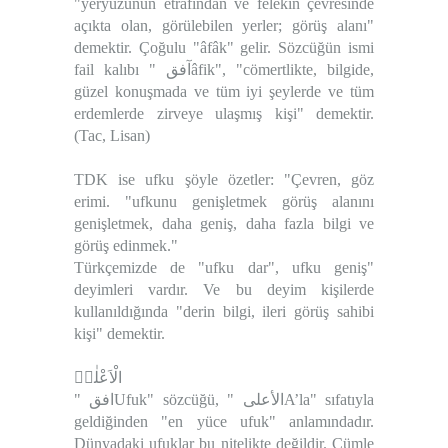
"yeryüzünün etrafından ve felekin çevresinde
açıkta olan, görülebilen yerler; görüş alanı"
demektir. Çoğulu "âfâk" gelir. Sözcüğün ismi
fail kalıbı " آفقâfik", "
cömertlikte, bilgide,
güzel konuşmada ve tüm iyi şeylerde ve tüm
erdemlerde zirveye ulaşmış kişi
" demektir.
(Tac, Lisan)
TDK ise ufku şöyle özetler: "Çevren, göz
erimi. "ufkunu genişletmek görüş alanını
genişletmek, daha geniş, daha fazla bilgi ve
görüş edinmek."
Türkçemizde de "ufku dar", ufku geniş"
deyimleri vardır. Ve bu deyim kişilerde
kullanıldığında "derin bilgi, ileri görüş sahibi
kişi" demektir.
الْاَعْلٰىۜ
" افقUfuk" sözcüğü, " الأعلىA’la" sıfatıyla
geldiğinden "en yüce ufuk" anlamındadır.
Dünyadaki ufuklar bu nitelikte değildir. Cümle