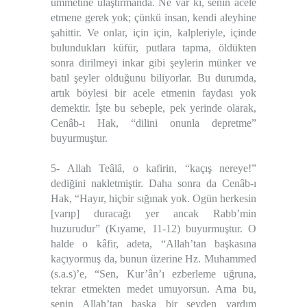
ümmetine ulaştırmanda. Ne var ki, senin acele
etmene gerek yok; çünkü insan, kendi aleyhine
şahittir. Ve onlar, için için, kalpleriyle, içinde
bulundukları küfür, putlara tapma, öldükten
sonra dirilmeyi inkar gibi şeylerin münker ve
batıl şeyler olduğunu biliyorlar. Bu durumda,
artık böylesi bir acele etmenin faydası yok
demektir. İşte bu sebeple, pek yerinde olarak,
Cenâb-ı Hak, “dilini onunla depretme”
buyurmuştur.
5- Allah Teâlâ, o kafirin, “kaçış nereye!”
dediğini nakletmiştir. Daha sonra da Cenâb-ı
Hak, “Hayır, hiçbir sığınak yok. Ogün herkesin
[varıp] duracağı yer ancak Rabb’min
huzurudur” (Kıyame, 11-12) buyurmuştur. O
halde o kâfir, adeta, “Allah’tan başkasına
kaçıyormuş da, bunun üzerine Hz. Muhammed
(s.a.s)’e, “Sen, Kur’ân’ı ezberleme uğruna,
tekrar etmekten medet umuyorsun. Ama bu,
senin Allah’tan başka bir şeyden yardım