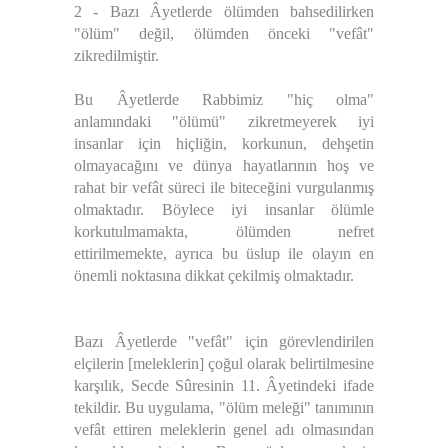
2 - Bazı Âyetlerde ölümden bahsedilirken
"ölüm" değil, ölümden önceki "
vefât
"
zikredilmiştir.
Bu Âyetlerde Rabbimiz "hiç olma"
anlamındaki "ölümü" zikretmeyerek iyi
insanlar için hiçliğin, korkunun, dehşetin
olmayacağını ve dünya hayatlarının hoş ve
rahat bir vefât süreci ile biteceğini vurgulanmış
olmaktadır. Böylece iyi insanlar ölümle
korkutulmamakta, ölümden nefret
ettirilmemekte, ayrıca bu üslup ile olayın en
önemli noktasına dikkat çekilmiş olmaktadır.
Bazı Âyetlerde "vefât" için görevlendirilen
elçilerin [meleklerin] çoğul olarak belirtilmesine
karşılık, Secde Sûresinin 11. Âyetindeki ifade
tekildir. Bu uygulama, "ölüm meleği" tanımının
vefât ettiren meleklerin genel adı olmasından