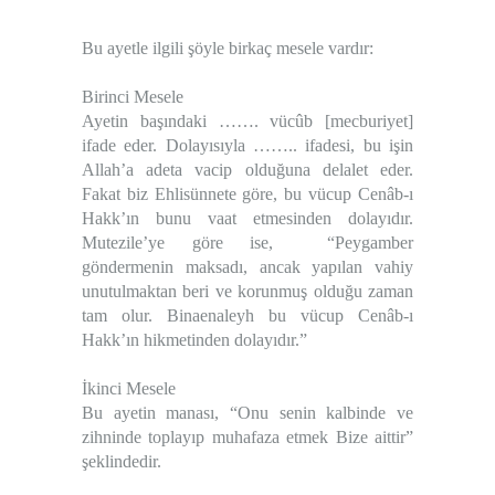
Bu ayetle ilgili şöyle birkaç mesele vardır:
Birinci Mesele
Ayetin başındaki ……. vücûb [mecburiyet]
ifade eder. Dolayısıyla …….. ifadesi, bu işin
Allah’a adeta vacip olduğuna delalet eder.
Fakat biz Ehlisünnete göre, bu vücup Cenâb-ı
Hakk’ın bunu vaat etmesinden dolayıdır.
Mutezile’ye göre ise, “Peygamber
göndermenin maksadı, ancak yapılan vahiy
unutulmaktan beri ve korunmuş olduğu zaman
tam olur. Binaenaleyh bu vücup Cenâb-ı
Hakk’ın hikmetinden dolayıdır.”
İkinci Mesele
Bu ayetin manası, “Onu senin kalbinde ve
zihninde toplayıp muhafaza etmek Bize aittir”
şeklindedir.