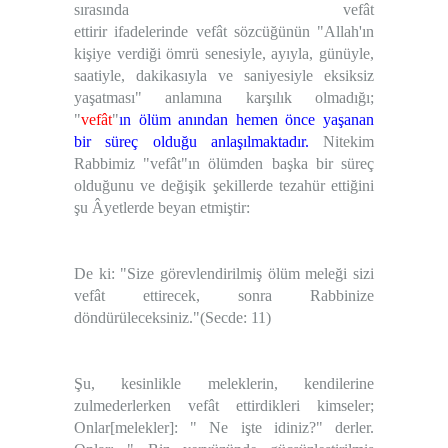
sırasında vefât
ettirir
ifadelerinde
vefât
sözcüğünün "
Allah'ın
kişiye verdiği ömrü senesiyle, ayıyla, günüyle,
saatiyle, dakikasıyla ve saniyesiyle eksiksiz
yaşatması" anlamına karşılık olmadığı
;
"
vefât
"
ın ölüm anından hemen önce yaşanan
bir süreç olduğu anlaşılmaktadır.
Nitekim
Rabbimiz "vefât"ın ölümden başka bir süreç
olduğunu ve değişik şekillerde tezahür ettiğini
şu Âyetlerde beyan etmiştir:
De ki: "Size görevlendirilmiş ölüm meleği sizi
vefât ettirecek, sonra Rabbinize
döndürüleceksiniz."
(Secde: 11)
Şu, kesinlikle meleklerin, kendilerine
zulmederlerken vefât ettirdikleri kimseler;
Onlar[melekler]: " Ne işte idiniz?" derler.