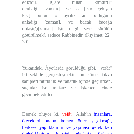
edicidir! [Çare bulan kimdir!]"
denildiği [zaman], ve o [can çekişen
kişi] bunun o ayrılık anı olduğunu
anladığı [zaman], ve bacak bacağa
dolaştığı[zaman], işte o gün sevk [sürülüp
götürülmek], sadece Rabbinedir.
(Kıyâmet: 22–
30)
Yukarıdaki Âyetlerde görüldüğü gibi, "vefât"
iki şekilde gerçekleşmekte, bu süreci takva
sahipleri mutluluk ve rahatlık içinde geçirirken,
suçlular ise mutsuz ve işkence içinde
geçirmektedirler.
Demek oluyor ki,
vefât
,
Allah'ın
insanlara,
ölecekleri andan hemen önce yaşatacağı,
herkese yaptıklarının ve yapması gerekirken
ötelediklerinin hepsini eksiksiz fazlasız