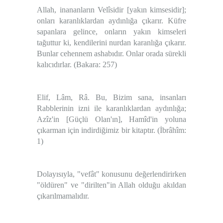
Allah, inananların Velîsidir [yakın kimsesidir];
onları karanlıklardan aydınlığa çıkarır. Küfre
sapanlara gelince, onların yakın kimseleri
tağuttur ki, kendilerini nurdan karanlığa çıkarır.
Bunlar cehennem ashabıdır. Onlar orada sürekli
kalıcıdırlar.
(Bakara: 257)
Elif, Lâm, Râ. Bu, Bizim sana, insanları
Rabblerinin izni ile karanlıklardan aydınlığa;
Azîz'in [Güçlü Olan'ın], Hamîd'in yoluna
çıkarman için indirdiğimiz bir kitaptır.
(İbrâhîm:
1)
Dolayısıyla, "vefât" konusunu değerlendirirken
"öldüren" ve "dirilten"in Allah olduğu akıldan
çıkarılmamalıdır.