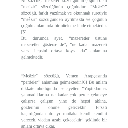
Bu sözcük, “mazeret” sözcüğünün çoğulu olan
“meâzir” sözcüğünün çoğuludur. “Meâzîr”
sözcüğü, farklı yazılmak ve okunmak suretiyle
“meâzir” sözcüğünden ayrılmakta ve çoğulun
çoğulu anlamında bir niteleme ifade etmektedir.
[5]
Bu durumda ayet, “mazeretler üstüne
mazeretler gösterse de”, “ne kadar mazereti
varsa hepsini ortaya koysa da” anlamına
gelmektedir.
“Meâzir” sözcüğü, Yemen Arapçasında
“perdeler” anlamına gelmektedir.[6] Bu anlam
dikkate alındığında ise ayetten “Yaptıklarına,
yapmadıklarına ne kadar çok perde çekmeye
çalışırsa çalışsın, yine de hepsi aklına,
gözlerinin önüne gelecektir. Fırsatı
kaçırdığından dolayı mutlaka kendi kendini
yerecek, vicdan azabı çekecektir” şeklinde bir
anlam ortaya çıkar.