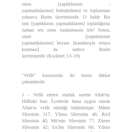
onun [yaptıklarının -
yapmadıklarının] birleştirilmesi ve toplanması
yalnızca Bizim üzerimizedir. O halde Biz
onu [yaptıklarını yapmadıklarını] topladığımız
zaman sen onun toplanmasını izle! Sonra,
onun [yaptıklarının
yapmadıklarının] beyanı [kanıtlarıyla ortaya
konması] da sadece Bizim
üzerimizedir.
(
Kıyâmet: 13–19
)
"
Vefât
" konusunda iki husus dikkat
çekmektedir:
1 - Vefât ettiren mutlak surette Allah'tır.
Hâlbuki bazı Âyetlerde buna uygun olarak
Allah'ın vefât ettirdiği bildirilmiştir.
Mâide
Sûresinin 117; Yûnus Sûresinin 46; Ra'd
Sûresinin 40; Mü'min Sûresinin 77; Zümer
Sûresinin 42; En'âm Sûresinin 60; Yûnus