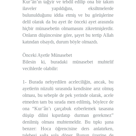
Kur’ân’ın tağyir ve tebdil edilip ona bir takım
ilaveler yapıldığını, eksiltmelerde
bulunulduğunu iddia etmiş ve bu görüşlerine
delil olarak da bu ayet ile önceki ayet arasında
hiçbir münasebetin olmamasını zikretmişlerdir.
Onların düşüncesine göre, şayet bu tertip Allah
katından olsaydı, durum böyle olmazdı.
Önceki Ayetle Münasebet
Bilesin ki, buradaki münasebet muhtelif
vecihlerde olabilir:
1- Burada nehyedilen aceleciliğin, ancak, bu
ayetlerin nüzulü sırasında kendisine arız olmuş
olması, bu sebeple de pek yerinde olarak, acele
etmeden tam bu sırada men edilmiş, böylece de
ona “Kur’ân’ı çarçabuk ezberlemek tasasına
düşüp dilini kıpırdatıp durman gerekmez”
denilmiş olması muhtemeldir. Bu tıpkı şuna
benzer: Hoca öğrencisine ders anlatırken,
talebesi sağa sola döner. Bunun üzerine de