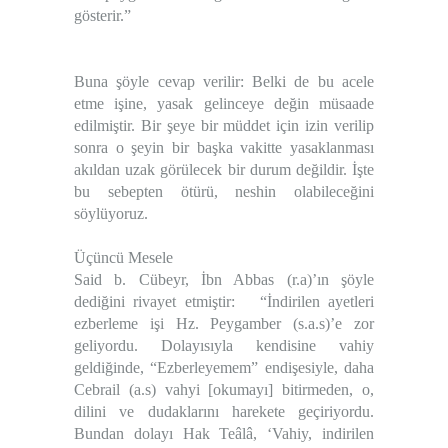
gösterir.”
Buna şöyle cevap verilir:
Belki de bu acele
etme işine, yasak gelinceye değin müsaade
edilmiştir. Bir şeye bir müddet için izin verilip
sonra o şeyin bir başka vakitte yasaklanması
akıldan uzak görülecek bir durum değildir. İşte
bu sebepten ötürü, neshin olabileceğini
söylüyoruz.
Üçüncü Mesele
Said b. Cübeyr, İbn Abbas (r.a)’ın şöyle
dediğini rivayet etmiştir: “İndirilen ayetleri
ezberleme işi Hz. Peygamber (s.a.s)’e zor
geliyordu. Dolayısıyla kendisine vahiy
geldiğinde, “Ezberleyemem” endişesiyle, daha
Cebrail (a.s) vahyi [okumayı] bitirmeden, o,
dilini ve dudaklarını harekete geçiriyordu.
Bundan dolayı Hak Teâlâ, ‘Vahiy, indirilen