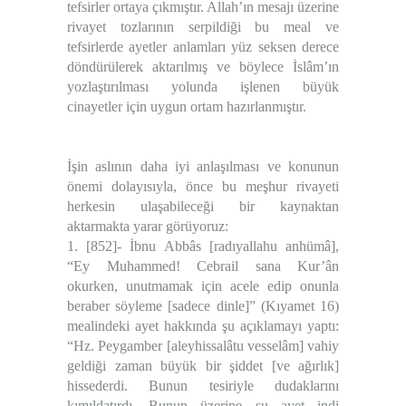
tefsirler ortaya çıkmıştır. Allah’ın mesajı üzerine
rivayet tozlarının serpildiği bu meal ve
tefsirlerde ayetler anlamları yüz seksen derece
döndürülerek aktarılmış ve böylece İslâm’ın
yozlaştırılması yolunda işlenen büyük
cinayetler için uygun ortam hazırlanmıştır.
İşin aslının daha iyi anlaşılması ve konunun
önemi dolayısıyla, önce bu meşhur rivayeti
herkesin ulaşabileceği bir kaynaktan
aktarmakta yarar görüyoruz:
1. [852]- İbnu Abbâs [radıyallahu anhümâ],
“Ey Muhammed! Cebrail sana Kur’ân
okurken, unutmamak için acele edip onunla
beraber söyleme [sadece dinle]” (Kıyamet 16)
mealindeki ayet hakkında şu açıklamayı yaptı:
“Hz. Peygamber [aleyhissalâtu vesselâm] vahiy
geldiği zaman büyük bir şiddet [ve ağırlık]
hissederdi. Bunun tesiriyle dudaklarını
kımıldatırdı. Bunun üzerine şu ayet indi