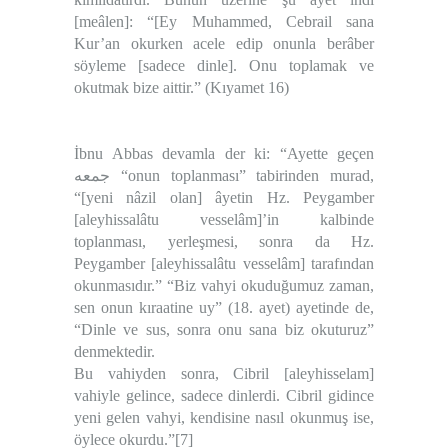
[meâlen]: “[Ey Muhammed, Cebrail sana
Kur’an okurken acele edip onunla berâber
söyleme [sadece dinle]. Onu toplamak ve
okutmak bize aittir.” (Kıyamet 16)
İbnu Abbas devamla der ki: “Ayette geçen
جمعه
“onun toplanması” tabirinden murad,
“[yeni nâzil olan] âyetin Hz. Peygamber
[aleyhissalâtu vesselâm]’in kalbinde
toplanması, yerleşmesi, sonra da Hz.
Peygamber [aleyhissalâtu vesselâm] tarafından
okunmasıdır.” “Biz vahyi okuduğumuz zaman,
sen onun kıraatine uy” (18. ayet) ayetinde de,
“Dinle ve sus, sonra onu sana biz okuturuz”
denmektedir.
Bu vahiyden sonra, Cibril [aleyhisselam]
vahiyle gelince, sadece dinlerdi. Cibril gidince
yeni gelen vahyi, kendisine nasıl okunmuş ise,
öylece okurdu.”[7]