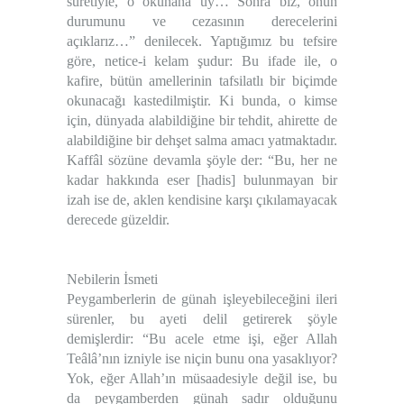
suretiyle, o okunana uy… Sonra biz, onun
durumunu ve cezasının derecelerini
açıklarız…” denilecek. Yaptığımız bu tefsire
göre, netice-i kelam şudur: Bu ifade ile, o
kafire, bütün amellerinin tafsilatlı bir biçimde
okunacağı kastedilmiştir. Ki bunda, o kimse
için, dünyada alabildiğine bir tehdit, ahirette de
alabildiğine bir dehşet salma amacı yatmaktadır.
Kaffâl sözüne devamla şöyle der: “Bu, her ne
kadar hakkında eser [hadis] bulunmayan bir
izah ise de, aklen kendisine karşı çıkılamayacak
derecede güzeldir.
Nebilerin İsmeti
Peygamberlerin de günah işleyebileceğini ileri
sürenler, bu ayeti delil getirerek şöyle
demişlerdir: “Bu acele etme işi, eğer Allah
Teâlâ’nın izniyle ise niçin bunu ona yasaklıyor?
Yok, eğer Allah’ın müsaadesiyle değil ise, bu
da peygamberden günah sadır olduğunu