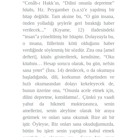
“Cenâb-ı Hakk’ın, “Dilini onunla depretme”
hitabı, Hz. Peygamber (s.a.s)’e yapılmış bir
hitap değildir. Tam aksine bu, “O gün insana,
önden yolladığı şeylerle geri bıraktığı haber
verilecek..,” (Kıyame, 12) ifadesindeki
“insan”a yöneltilmiş bir hitaptır. Dolayısıyla bu,
o insana, fiillerinin kötü olduğunu haber
verdiğinde söylenmiş bir sözdür. Zira ona [amel
defteri], kitabı gösterilerek, kendisine, “Oku
kitabını… Hesap sorucu olarak, bu gün, nefsin
sana yeter” (İsra. 14) denilecek, o da okumaya
başladığında, dili, korkunun dehşetinden ve
hızlı okumasından dolayı kekeleyecek de,
bunun üzerine ona, “Onunla acele etmek için,
dilini depretme, kımıldatma!.. Çünkü ya vaadi
yahut da hikmeti muktezasınca, senin
amellerini, senin aleyhine olarak bir araya
getirmek ve onları sana okumak Bize ait bir
iştir. Öyleyse, Biz onları sana okuduğumuzda,
bütün bu işleri senin yaptığını kabul etmek