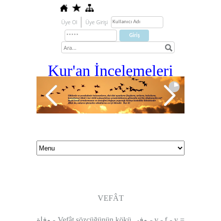
Üye Ol
Üye Girişi
Kur'an İ
ncelemeleri
VEFÂT
وفاة
- Vefât sözcüğünün kökü
وفى
- v - f - y =