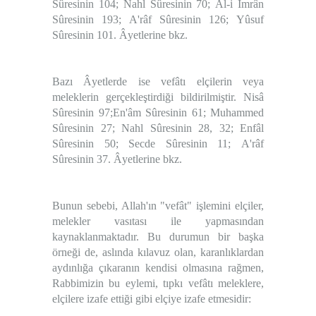
Sûresinin 104; Nahl Sûresinin 70; Âl-i İmrân
Sûresinin 193; A'râf Sûresinin 126; Yûsuf
Sûresinin 101.
Âyetlerine bkz.
Bazı Âyetlerde ise vefâtı elçilerin veya
meleklerin gerçekleştirdiği bildirilmiştir.
Nisâ
Sûresinin 97;En'âm Sûresinin 61; Muhammed
Sûresinin 27; Nahl Sûresinin 28, 32; Enfâl
Sûresinin 50; Secde Sûresinin 11; A'râf
Sûresinin 37.
Âyetlerine bkz.
Bunun sebebi, Allah'ın "
vefât
" işlemini elçiler,
melekler vasıtası ile yapmasından
kaynaklanmaktadır. Bu durumun bir başka
örneği de, aslında kılavuz olan, karanlıklardan
aydınlığa çıkaranın kendisi olmasına rağmen,
Rabbimizin bu eylemi, tıpkı vefâtı meleklere,
elçilere izafe ettiği gibi elçiye izafe etmesidir: