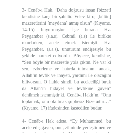
3- Cenâb-ı Hak, ‘Daha doğrusu insan [bizzat]
kendisine karşı bir şahittir. Velev ki o, [bütün]
mazeretlerini [meydana] atmış olsun” (Kıyame,
14-15) buyurmuştur. İşte burada Hz.
Peygamber (s.a.s), Cebrail (a.s) ile birlikte
okurlarken, acele etmek istemişti. Hz.
Peygamber, (s.a.s), unuturum endişesiyle bu
şekilde hareket ediyordu. Böylece, kendisine,
“Sen böyle bir mazeretle yola çıktın. Ne var ki
sen, ezberleme ve hatırda tutmanın, ancak,
Allah’ın tevfik ve inayeti, yardımı ile olacağını
biliyorsun. O halde şimdi, bu aceleciliği bırak
da Allah’ın hidayet ve tevfikine güven”
denilmek istenmiştir ki, Cenâb-ı Hakk’ın, “Onu
toplamak, onu okutmak şüphesiz Bize aittir…”
(Kıyame, 17) ifadesinden kastedilen budur.
4- Cenâb-ı Hak adeta, “Ey Muhammed, bu
acele ediş gayen, onu, zihninde yerleştirmen ve