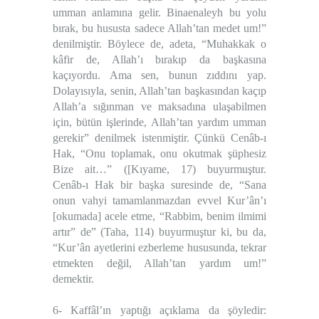
umman anlamına gelir. Binaenaleyh bu yolu
bırak, bu hususta sadece Allah’tan medet um!”
denilmiştir. Böylece de, adeta, “Muhakkak o
kâfir de, Allah’ı bırakıp da başkasına
kaçıyordu. Ama sen, bunun zıddını yap.
Dolayısıyla, senin, Allah’tan başkasından kaçıp
Allah’a sığınman ve maksadına ulaşabilmen
için, bütün işlerinde, Allah’tan yardım umman
gerekir” denilmek istenmiştir. Çünkü Cenâb-ı
Hak, “Onu toplamak, onu okutmak şüphesiz
Bize ait…” ([Kıyame, 17) buyurmuştur.
Cenâb-ı Hak bir başka suresinde de, “Sana
onun vahyi tamamlanmazdan evvel Kur’ân’ı
[okumada] acele etme, “Rabbim, benim ilmimi
artır” de” (Taha, 114) buyurmuştur ki, bu da,
“Kur’ân ayetlerini ezberleme hususunda, tekrar
etmekten değil, Allah’tan yardım um!”
demektir.
6- Kaffâl’ın yaptığı açıklama da şöyledir: