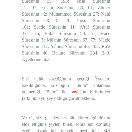
Sûresinin 55, 193; Nisâ Sûresinin
15, 97; En'âm Sûresinin 60, 61; Zümer
Sûresinin 42; Muhammed Sûresinin 27; Nahl
Sûresinin 28, 32, 70; Yûsuf Sûresinin
101; Secde Sûresinin 11; A'râf Sûresinin
37, 126; Enfâl Sûresinin 50, 51; Hacc
Sûresinin 5; Mü'min Sûresinin 67, 77; Mâide
Sûresinin 117; Yûnus Sûresinin 46, 104; Ra'd
Sûresinin 40; Bakara Sûresinin 234, 240.
Âyetlerine bkz.
Sırf vefât sözcüğünün geçtiği Âyetlere
bakıldığında, sözcüğün "ölüm" anlamına
gelmediği, "
ölüm
" ile "
vefât
"ın birbirinden
farklı iki ayrı şey olduğu görülmektedir.
Ve O, sizi geceleyin vefât ettiren, gündüzün
elde ettiğiniz şeyleri bilen, sonra adı konmuş
ecelin [vadenin] gerçekleşmesi için sizi