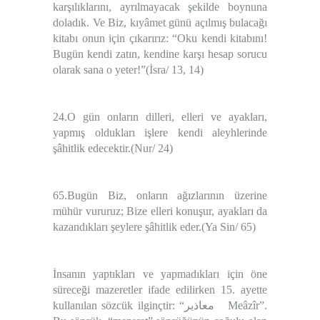
karşılıklarını, ayrılmayacak şekilde boynuna
doladık. Ve Biz, kıyâmet günü açılmış bulacağı
kitabı onun için çıkarırız: “Oku kendi kitabını!
Bugün kendi zatın, kendine karşı hesap sorucu
olarak sana o yeter!”(İsra/ 13, 14)
24.O gün onların dilleri, elleri ve ayakları,
yapmış oldukları işlere kendi aleyhlerinde
şâhitlik edecektir.(Nur/ 24)
65.Bugün Biz, onların ağızlarının üzerine
mühür vururuz; Bize elleri konuşur, ayakları da
kazandıkları şeylere şâhitlik eder.(Ya Sin/ 65)
İnsanın yaptıkları ve yapmadıkları için öne
süreceği mazeretler ifade edilirken 15. ayette
kullanılan sözcük ilginçtir: “
معاذير
Meâzîr”.