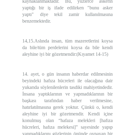
kaynaklanmaktadır. Bu, yüzlerce askerin
yaptığı bir iş ifade edilirken "bunu asker
yaptı" diye tekil zamir kullanılmasına
benzemektedir.
14,15.
Aslında insan, tüm mazeretlerini koysa
da bile/tüm perdelerini koysa da bile kendi
aleyhine iyi bir gözetmendir:(Kıyamet 14-15)
14. ayet, o gün insanın haberdar edilmesinin
beyindeki hafıza hücreleri ile olacağına dair
yukarıda söylenilenlerin tasdiki mahiyetindedir.
İnsana yaptıklarının ve yapmadıklarının bir
başkası tarafından haber verilmesine,
hatırlatılmasına gerek yoktur. Çünkü o, kendi
aleyhine iyi bir gözetmendir. Kendi içine
konulmuş olan “hafaza melekleri [hafıza
hücreleri, hafıza melekesi]” sayesinde yapıp
yapmadıklarını gözlerinin önünde oynayan bir