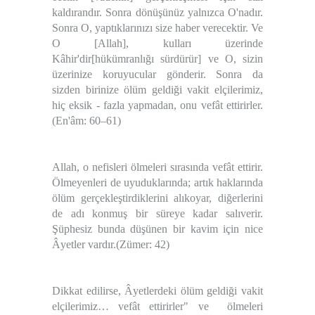
kaldırandır. Sonra dönüşünüz yalnızca O'nadır.
Sonra O, yaptıklarınızı size haber verecektir. Ve
O [Allah], kulları üzerinde
Kâhir'dir[hükümranlığı sürdürür] ve O, sizin
üzerinize koruyucular gönderir. Sonra da
sizden birinize ölüm geldiği vakit elçilerimiz,
hiç eksik - fazla yapmadan, onu vefât ettirirler.
(En'âm: 60–61)
Allah, o nefisleri ölmeleri sırasında vefât ettirir.
Ölmeyenleri de uyuduklarında; artık haklarında
ölüm gerçekleştirdiklerini alıkoyar, diğerlerini
de adı konmuş bir süreye kadar salıverir.
Şüphesiz bunda düşünen bir kavim için nice
Âyetler vardır.
(Zümer: 42)
Dikkat edilirse, Âyetlerdeki
ölüm geldiği vakit
elçilerimiz
…
vefât ettirirler
" ve
ölmeleri