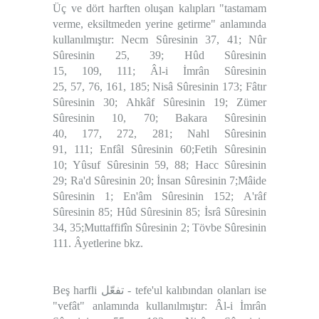
Üç ve dört harften oluşan kalıpları "tastamam
verme, eksiltmeden yerine getirme" anlamında
kullanılmıştır: Necm Sûresinin 37, 41; Nûr
Sûresinin 25, 39; Hûd Sûresinin
15, 109, 111; Âl-i İmrân Sûresinin
25, 57, 76, 161, 185; Nisâ Sûresinin 173; Fâtır
Sûresinin 30; Ahkâf Sûresinin 19; Zümer
Sûresinin 10, 70; Bakara Sûresinin
40, 177, 272, 281; Nahl Sûresinin
91, 111; Enfâl Sûresinin 60;Fetih Sûresinin
10; Yûsuf Sûresinin 59, 88; Hacc Sûresinin
29; Ra'd Sûresinin 20; İnsan Sûresinin 7;Mâide
Sûresinin 1; En'âm Sûresinin 152; A'râf
Sûresinin 85; Hûd Sûresinin 85; İsrâ Sûresinin
34, 35;Muttaffifîn Sûresinin 2; Tövbe Sûresinin
111. Âyetlerine bkz.
Beş harfli
تفعّل
- tefe'ul kalıbından olanları ise
"vefât" anlamında kullanılmıştır: Âl-i İmrân