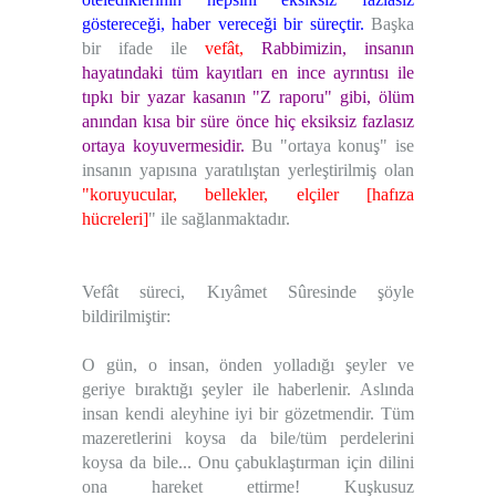
göstereceği, haber vereceği bir süreçtir.
Başka
bir ifade ile
vefât
,
Rabbimizin, insanın
hayatındaki tüm kayıtları en ince ayrıntısı ile
tıpkı bir yazar kasanın "Z raporu" gibi, ölüm
anından kısa bir süre önce hiç eksiksiz fazlasız
ortaya koyuvermesidir.
Bu "ortaya konuş" ise
insanın yapısına yaratılıştan yerleştirilmiş olan
"koruyucular, bellekler, elçiler [hafıza
hücreleri]
"
ile sağlanmaktadır.
Vefât süreci, Kıyâmet Sûresinde şöyle
bildirilmiştir:
O gün, o insan, önden yolladığı şeyler ve
geriye bıraktığı şeyler ile haberlenir. Aslında
insan kendi aleyhine iyi bir gözetmendir. Tüm
mazeretlerini koysa da bile/tüm perdelerini
koysa da bile... Onu çabuklaştırman için dilini
ona hareket ettirme! Kuşkusuz