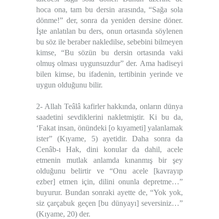
hoca ona, tam bu dersin arasında, “Sağa sola
dönme!” der, sonra da yeniden dersine döner.
İşte anlatılan bu ders, onun ortasında söylenen
bu söz ile beraber nakledilse, sebebini bilmeyen
kimse, “Bu sözün bu dersin ortasında vaki
olmuş olması uygunsuzdur” der. Ama hadiseyi
bilen kimse, bu ifadenin, tertibinin yerinde ve
uygun olduğunu bilir.
2- Allah Teâlâ kafirler hakkında, onların dünya
saadetini sevdiklerini nakletmiştir. Ki bu da,
‘Fakat insan, önündeki [o kıyameti] yalanlamak
ister” (Kıyame, 5) ayetidir. Daha sonra da
Cenâb-ı Hak, dini konular da dahil, acele
etmenin mutlak anlamda kınanmış bir şey
olduğunu belirtir ve “Onu acele [kavrayıp
ezber] etmen için, dilini onunla depretme…”
buyurur. Bundan sonraki ayette de, “Yok yok,
siz çarçabuk geçen [bu dünyayı] seversiniz…”
(Kıyame, 20) der.