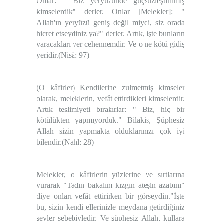
Onlar: " Biz yeryüzünde güçsüzleştirilmiş
kimselerdik" derler. Onlar [Melekler]: "
Allah'ın yeryüzü geniş değil miydi, siz orada
hicret etseydiniz ya?" derler. Artık, işte bunların
varacakları yer cehennemdir. Ve o ne kötü gidiş
yeridir.
(Nisâ: 97)
(O kâfirler) Kendilerine zulmetmiş kimseler
olarak, meleklerin, vefât ettirdikleri kimselerdir.
Artık teslimiyeti bırakırlar: " Biz, hiç bir
kötülükten yapmıyorduk." Bilakis, Şüphesiz
Allah sizin yapmakta olduklarınızı çok iyi
bilendir.
(Nahl: 28)
Melekler, o kâfirlerin yüzlerine ve sırtlarına
vurarak "Tadın bakalım kızgın ateşin azabını"
diye onları vefât ettirirken bir görseydin."İşte
bu, sizin kendi ellerinizle meydana getirdiğiniz
şeyler sebebiyledir. Ve şüphesiz Allah, kullara