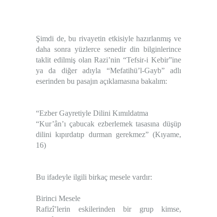
Şimdi de, bu rivayetin etkisiyle hazırlanmış ve
daha sonra yüzlerce senedir din bilginlerince
taklit edilmiş olan Razi’nin “Tefsir-i Kebir”ine
ya da diğer adıyla “Mefatihü’l-Gayb” adlı
eserinden bu pasajın açıklamasına bakalım:
“Ezber Gayretiyle Dilini Kımıldatma
“Kur’ân’ı çabucak ezberlemek tasasına düşüp
dilini kıpırdatıp durman gerekmez” (Kıyame,
16)
Bu ifadeyle ilgili birkaç mesele vardır:
Birinci Mesele
Rafizî’lerin eskilerinden bir grup kimse,