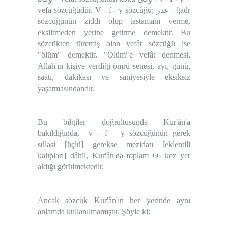
vefa sözcüğüdür. V - f - y sözcüğü;
غدر
- ğadr
sözcüğünün zıddı olup tastamam verme,
eksiltmeden yerine getirme demektir. Bu
sözcükten türemiş olan vefât sözcüğü ise
"ölüm" demektir. "Ölüm"e vefât denmesi,
Allah'ın kişiye verdiği ömrü senesi, ayı, günü,
saati, dakikası ve saniyesiyle eksiksiz
yaşatmasındandır.
Bu bilgiler doğrultusunda Kur'ân'a
bakıldığında, v - f – y sözcüğünün gerek
sülasi [üçlü] gerekse mezidatı [eklentili
kalıpları] dâhil, Kur'ân'da toplam 66 kez yer
aldığı görülmektedir.
Ancak sözcük Kur'ân'ın her yerinde aynı
anlamda kullanılmamıştır. Şöyle ki: