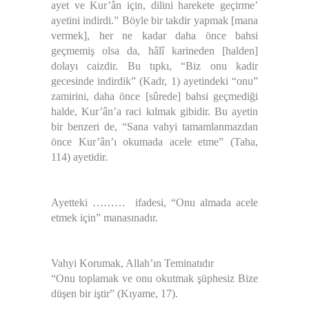
ayet ve Kur’ân için, dilini harekete geçirme’
ayetini indirdi.” Böyle bir takdir yapmak [mana
vermek], her ne kadar daha önce bahsi
geçmemiş olsa da, hâlî karineden [halden]
dolayı caizdir. Bu tıpkı, “Biz onu kadir
gecesinde indirdik” (Kadr, 1) ayetindeki “onu”
zamirini, daha önce [sûrede] bahsi geçmediği
halde, Kur’ân’a raci kılmak gibidir. Bu ayetin
bir benzeri de, “Sana vahyi tamamlanmazdan
önce Kur’ân’ı okumada acele etme” (Taha,
114) ayetidir.
Ayetteki ……… ifadesi, “Onu almada acele
etmek için” manasınadır.
Vahyi Korumak, Allah’ın Teminatıdır
“Onu toplamak ve onu okutmak şüphesiz Bize
düşen bir iştir” (
Kıyame, 17
).