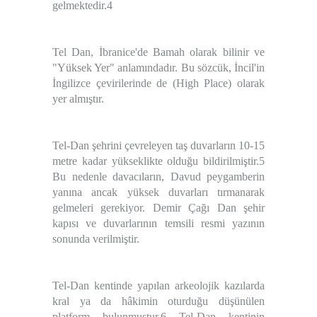
gelmektedir.
4
Tel Dan, İbranice'de Bamah olarak bilinir ve
"
Yüksek Yer
" anlamındadır. Bu sözcük, İncil'in
İngilizce çevirilerinde de (High Place) olarak
yer almıştır.
Tel-Dan şehrini çevreleyen taş duvarların 10-15
metre kadar yükseklikte olduğu bildirilmiştir.
5
Bu nedenle davacıların, Davud peygamberin
yanına ancak yüksek duvarları tırmanarak
gelmeleri gerekiyor. Demir Çağı Dan şehir
kapısı ve duvarlarının temsili resmi yazının
sonunda verilmiştir.
Tel-Dan kentinde yapılan arkeolojik kazılarda
kral ya da hâkimin oturduğu düşünülen
platform bulunmuştur.
6
Tel-Dan kentinin