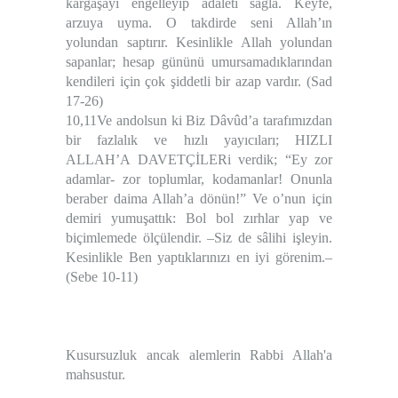
kargaşayı engelleyip adaleti sağla. Keyfe,
arzuya uyma. O takdirde seni Allah’ın
yolundan saptırır. Kesinlikle Allah yolundan
sapanlar; hesap gününü umursamadıklarından
kendileri için çok şiddetli bir azap vardır. (Sad
17-26)
10,11Ve andolsun ki Biz Dâvûd’a tarafımızdan
bir fazlalık ve hızlı yayıcıları; HIZLI
ALLAH’A DAVETÇİLERi verdik; “Ey zor
adamlar- zor toplumlar, kodamanlar! Onunla
beraber daima Allah’a dönün!” Ve o’nun için
demiri yumuşattık: Bol bol zırhlar yap ve
biçimlemede ölçülendir. –Siz de sâlihi işleyin.
Kesinlikle Ben yaptıklarınızı en iyi görenim.–
(Sebe 10-11)
Kusursuzluk ancak alemlerin Rabbi Allah'a
mahsustur.