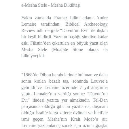
a-Mesha Stele - Mesha Dikilitaşı
Yakın zamanda Fransız bilim adamı Andre
Lemaire tarafından, Biblical Archaeology
Review adlı dergide “Davut’un Evi” ile ilişkili
bir keşfi bildirdi. Yazının başlığı şimdiye kadar
eski Filistin’den çıkartılan en büyük yazıt olan
Mesha Stele (Moabite Stone olarak da
biliniyor) idi.
"1868’de Dibon harabelerinde bulunan ve daha
sonra kırılan bazalt taş, sonunda Louvre’a
getirildi ve Lemaire üzerinde 7 yıl araştırma
yaptı. Lemaire’nin vardığı sonuç: “
Davud’un
Evi
” ifadesi yazıtta yer almaktadır. Tel-Dan
parçasında olduğu gibi bu yazıtta da, düşmanı
olduğu İsrail’e karşı zaferle övünen ve İncil’de
ismi geçen Mesha’nın Kralı Moab’a ait.
Lemaire yazılanları çözmek için uzun uğraşlar