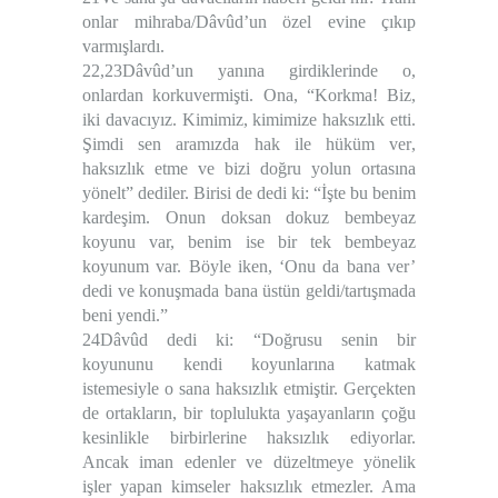
onlar
mihraba/Dâvûd’un özel evine
çıkıp
varmışlardı.
22,23Dâvûd’un yanına girdiklerinde o,
onlardan korkuvermişti. Ona, “Korkma! Biz,
iki davacıyız. Kimimiz, kimimize haksızlık etti.
Şimdi sen aramızda
hak ile hüküm ver
,
haksızlık etme ve bizi doğru yolun ortasına
yönelt” dediler. Birisi de dedi ki: “İşte bu benim
kardeşim. Onun doksan dokuz bembeyaz
koyunu var, benim ise bir tek bembeyaz
koyunum var. Böyle iken, ‘Onu da bana ver’
dedi ve konuşmada bana üstün geldi/tartışmada
beni yendi.”
24Dâvûd dedi ki: “Doğrusu senin bir
koyununu kendi koyunlarına katmak
istemesiyle o sana haksızlık etmiştir. Gerçekten
de ortakların, bir toplulukta yaşayanların çoğu
kesinlikle birbirlerine haksızlık ediyorlar.
Ancak iman edenler ve düzeltmeye yönelik
işler yapan kimseler haksızlık etmezler. Ama