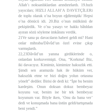
Allah’ı noksanlıklardan arındırırlardı. 19.hızlı
yayıcıları; HIZLI ALLAH’A DAVETÇİLERi
de toplu olarak o’na boyun eğdirmiştik/ Hepsi
o’na dönücü idi. 20.Biz o’nun mülkünü de
pekiştirdik. Ve o’na yasayı ve hakkı bâtıldan
ayıran sözü söyleme imkânını verdik.
21Ve sana şu davacıların haberi geldi mi? Hani
onlar mihraba/Dâvûd’un özel evine çıkıp
varmışlardı.
22,23Dâvûd’un yanına girdiklerinde o,
onlardan korkuvermişti. Ona, “Korkma! Biz,
iki davacıyız. Kimimiz, kimimize haksızlık etti.
Şimdi sen aramızda hak ile hüküm ver,
haksızlık etme ve bizi doğru yolun ortasına
yönelt” dediler. Birisi de dedi ki: “İşte bu benim
kardeşim. Onun doksan dokuz bembeyaz
koyunu var, benim ise bir tek bembeyaz
koyunum var. Böyle iken, ‘Onu da bana ver’
dedi ve konuşmada bana üstün geldi/tartışmada
beni yendi.”