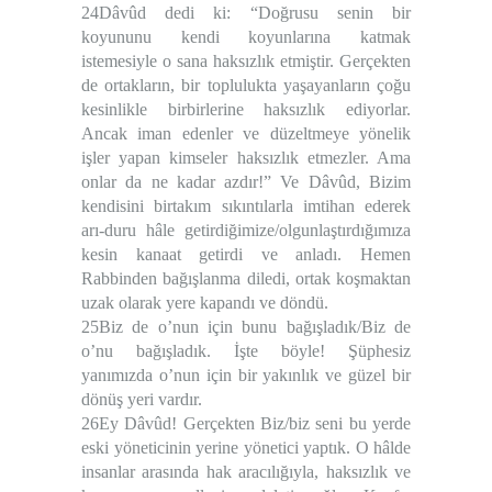
24Dâvûd dedi ki: “Doğrusu senin bir
koyununu kendi koyunlarına katmak
istemesiyle o sana haksızlık etmiştir. Gerçekten
de ortakların, bir toplulukta yaşayanların çoğu
kesinlikle birbirlerine haksızlık ediyorlar.
Ancak iman edenler ve düzeltmeye yönelik
işler yapan kimseler haksızlık etmezler. Ama
onlar da ne kadar azdır!” Ve Dâvûd, Bizim
kendisini birtakım sıkıntılarla imtihan ederek
arı-duru hâle getirdiğimize/olgunlaştırdığımıza
kesin kanaat getirdi ve anladı. Hemen
Rabbinden bağışlanma diledi, ortak koşmaktan
uzak olarak yere kapandı ve döndü.
25Biz de o’nun için bunu bağışladık/Biz de
o’nu bağışladık. İşte böyle! Şüphesiz
yanımızda o’nun için bir yakınlık ve güzel bir
dönüş yeri vardır.
26Ey Dâvûd! Gerçekten Biz/biz seni bu yerde
eski yöneticinin yerine yönetici yaptık. O hâlde
insanlar arasında hak aracılığıyla, haksızlık ve