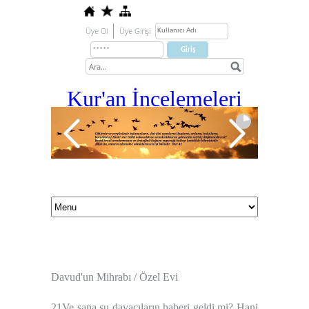
Üye Ol
Üye Girişi
Kur'an İ
ncelemeleri
Davud'un Mihrabı / Özel Evi
21Ve sana şu davacıların haberi geldi mi? Hani