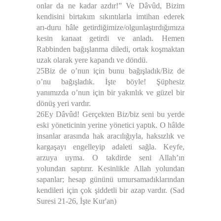
onlar da ne kadar azdır!” Ve Dâvûd, Bizim
kendisini birtakım sıkıntılarla imtihan ederek
arı-duru hâle getirdiğimize/olgunlaştırdığımıza
kesin kanaat getirdi ve anladı. Hemen
Rabbinden bağışlanma diledi, ortak koşmaktan
uzak olarak yere kapandı ve döndü.
25Biz de o’nun için bunu bağışladık/Biz de
o’nu bağışladık. İşte böyle! Şüphesiz
yanımızda o’nun için bir yakınlık ve güzel bir
dönüş yeri vardır.
26Ey Dâvûd! Gerçekten Biz/biz seni bu yerde
eski yöneticinin yerine yönetici yaptık. O hâlde
insanlar arasında hak aracılığıyla, haksızlık ve
kargaşayı engelleyip adaleti sağla. Keyfe,
arzuya uyma. O takdirde seni Allah’ın
yolundan saptırır. Kesinlikle Allah yolundan
sapanlar; hesap gününü umursamadıklarından
kendileri için çok şiddetli bir azap vardır. (Sad
Suresi 21-26, İşte Kur'an)