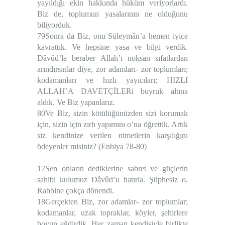
yayıldığı ekin hakkında hüküm veriyorlardı.
Biz de, toplumun yasalarının ne olduğunu
biliyorduk.
79Sonra da Biz, onu Süleymân’a hemen iyice
kavrattık. Ve hepsine yasa ve bilgi verdik.
Dâvûd’la beraber Allah’ı noksan sıfatlardan
arındırsınlar diye, zor adamları- zor toplumları;
kodamanları ve hızlı yayıcıları; HIZLI
ALLAH’A DAVETÇİLERi buyruk altına
aldık. Ve Biz yapanlarız.
80Ve Biz, sizin kötülüğünüzden sizi korumak
için, sizin için zırh yapımını o’na öğrettik. Artık
siz kendinize verilen nimetlerin karşılığını
ödeyenler misiniz? (Enbiya 78-80)
17Sen onların dediklerine sabret ve güçlerin
sahibi kulumuz Dâvûd’u hatırla. Şüphesiz o,
Rabbine çokça dönendi.
18Gerçekten Biz, zor adamlar- zor toplumlar;
kodamanlar, uzak topraklar, köyler, şehirlere
boyun eğdirdik. Her zaman kendisiyle birlikte