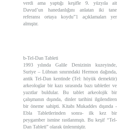
verdi ama yaptığı keşifle 9. yüzyıla ait
Davud’un hanedanlığını anlatan iki tane
referansı ortaya koydu”
1
açıklamaları yer
almıştır.
b-Tel-Dan Tableti
1993 yılında Galile Denizinin kuzeyinde,
Suriye – Lübnan sınırındaki Hermon dağında,
antik Tel-Dan kentinde (Tel: höyük demektir)
arkeologlar bir kazı sırasında bazı tabletler ve
yazıtlar buldular. Bu tablet arkeolojik bir
çalışmanın dışında, dinler tarihini ilgilendiren
bir öneme sahipti. Kitabı Mukaddes dışında -
Ebla Tabletlerinden sonra- ilk kez bir
peygamber ismine rastlanmıştı. Bu keşif “Tel-
Dan Tableti” olarak ünlenmiştir.