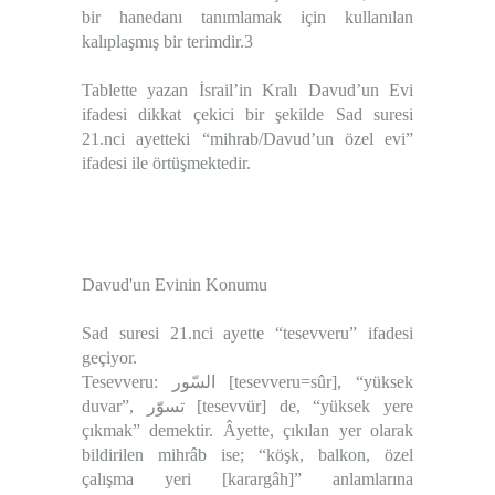
bir hanedanı tanımlamak için kullanılan
kalıplaşmış bir terimdir.
3
Tablette yazan
İsrail’in Kralı Davud’un Evi
ifadesi dikkat çekici bir şekilde Sad suresi
21.nci ayetteki “
mihrab/Davud’un özel evi
”
ifadesi ile örtüşmektedir.
Davud'un Evinin Konumu
Sad suresi 21.nci ayette “tesevveru” ifadesi
geçiyor.
Tesevveru: السّور [tesevveru=sûr], “
yüksek
duvar
”, تسوّر [tesevvür] de, “
yüksek yere
çıkmak
” demektir. Âyette, çıkılan yer olarak
bildirilen mihrâb ise; “
köşk, balkon, özel
çalışma yeri [karargâh]
” anlamlarına