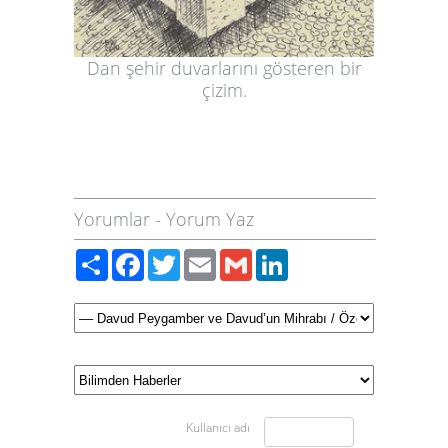
Dan şehir duvarlarını gösteren bir
çizim.
Yorumlar
-
Yorum Yaz
Paylaş
Facebook
Twitter
Email
Gmail
LinkedIn
Kullanıcı adı