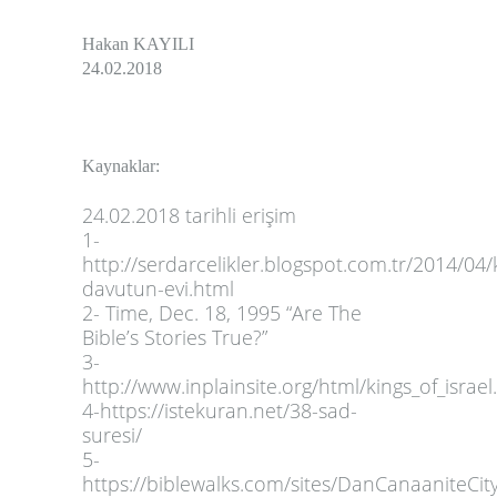
Hakan KAYILI
24.02.2018
Kaynaklar:
24.02.2018 tarihli erişim
1-
http://serdarcelikler.blogspot.com.tr/2014/04/
davutun-evi.html
2- Time, Dec. 18, 1995 “Are The
Bible’s Stories True?”
3-
http://www.inplainsite.org/html/kings_of_israe
4-https://istekuran.net/38-sad-
suresi/
5-
https://biblewalks.com/sites/DanCanaaniteCit