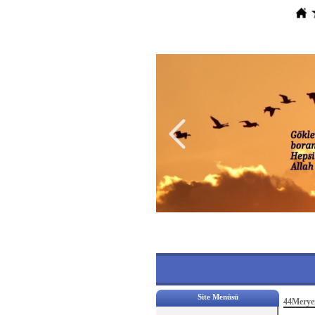
Site Menüsü
44Merye