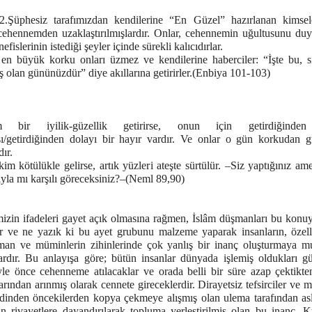
2.Şüphesiz tarafımızdan kendilerine “En Güzel” hazırlanan kimsele
 cehennemden uzaklaştırılmışlardır. Onlar, cehennemin uğultusunu duy
nefislerinin istediği şeyler içinde sürekli kalıcıdırlar.
en büyük korku onları üzmez ve kendilerine haberciler: “İşte bu, s
ş olan gününüzdür” diye akıllarına getirirler.(Enbiya 101-103)
m bir iyilik-güzellik getirirse, onun için getirdiğinde
ısı/getirdiğinden dolayı bir hayır vardır. Ve onlar o gün korkudan 
dır.
im kötülükle gelirse, artık yüzleri ateşte sürtülür. –Siz yaptığınız am
yla mı karşılı göreceksiniz?–
(Neml 89,90)
izin ifadeleri gayet açık olmasına rağmen, İslâm düşmanları bu konuy
ar ve ne yazık ki bu ayet grubunu malzeme yaparak insanların, özell
an ve müminlerin zihinlerinde çok yanlış bir inanç oluşturmaya m
ardır. Bu anlayışa göre; bütün insanlar dünyada işlemiş oldukları gü
yle önce cehenneme atılacaklar ve orada belli bir süre azap çektikte
rından arınmış olarak cennete gireceklerdir. Dirayetsiz tefsirciler ve m
ndinden öncekilerden kopya çekmeye alışmış olan ulema tarafından aslı
n rivayetlere dayandırılarak topluma yerleştirilmiş olan bu inanç, K