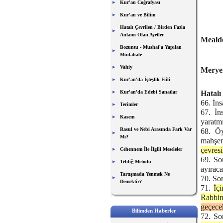
Kur'an Coğrafyası
Kur'an ve Bilim
Hatalı Çevrilen / Birden Fazla
Anlamı Olan Ayetler
Mealde
Bozuntu - Mushaf'a Yapılan
Müdahale
Vahiy
Meryem
Kur'an'da İşteşlik Fiili
Hatalı
Kur'an'da Edebi Sanatlar
66. İn
Terimler
67. İn
Kasem
yaratmı
Rasul ve Nebi Arasında Fark Var
68. Öy
Mı?
mahşe
çevres
Cehennem İle İlgili Meseleler
69. So
Tebliğ Metodu
ayıraca
Tartışmada Yenmek Ne
70. Son
Demektir?
71.
İç
Rabbin
geçecek
Bilimden Haberler
72. Son