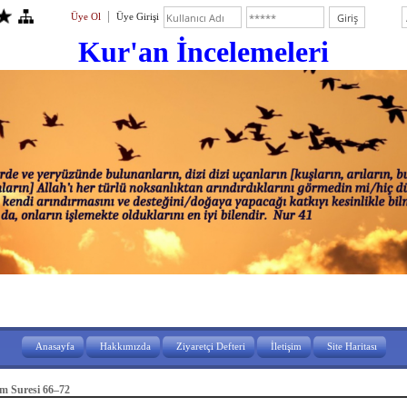
Üye Ol
Üye Girişi
Kur'an İ
ncelemeleri
Anasayfa
Hakkımızda
Ziyaretçi Defteri
İletişim
Site Haritası
m Suresi 66–72