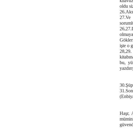
kılavu
oldu s
26.Aksi
27.Ve 
sorumlu
26,27.
olmaya
Gökler
işte o 
28,29.
kitabın
bu, yü
yazdırı
30.Şüp
31.Son
(Enbiy
Haşr, 
müminl
güvende