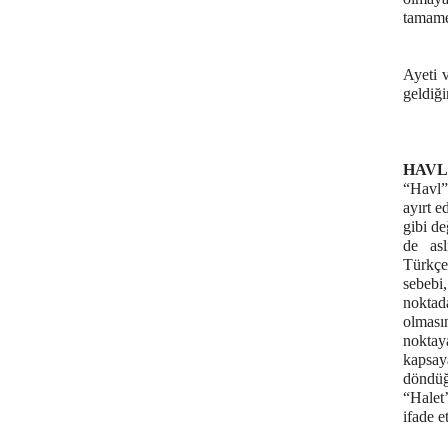
tamamen
Ayeti 
geldiği
HAVL
“Havl”
ayırt e
gibi de
de as
Türkçe
sebebi
nokta
olması
noktay
kapsay
döndüğ
“Halet’
ifade e