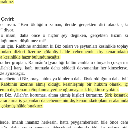
ırakırız.
Çeviri:
o insan: “Ben öldüğüm zaman, ileride gerçekten diri olarak çıka
” diyor.
o insan, daha önce o hiçbir şey değilken, gerçekten Bizim ke
rduğumuzu düşünmez mi?
n için, Rabbine andolsun ki Biz onları ve şeytanları kesinlikle topla
onları dizleri üzerine çökmüş hâlde cehennemin dış kenarında/t
a kesinlikle hazır bulunduracağız.
ra her gruptan, Rahmân’a [yarattığı bütün canlılara dünyada çokça m
llah'a] karşı kafa tutmada daha şiddetli davrananlar her kimselerse,
kle ayıracağız.
a elbette ki Biz, oraya atılmaya kimlerin daha lâyık olduğunu daha iyi b
Rabbinin üzerine almış olduğu kesinleşmiş bir hüküm olarak, iç
emin dış kenarına/toplanma yerine uğramayacak hiç kimse yoktur.
a Biz, Allah’ın koruması altına girmiş kişileri kurtarırız.
Şirk koşarak
ararlarına iş yapanları da cehennemin dış kenarında/toplanma alanında
 çökmüş hâlde bırakırız.
lerde, imanlı imansız herkesin, hatta peygamberlerin bile önce ce
cağı, daha sonra cennete gidecekleri yolunda iddialar ortaya atı