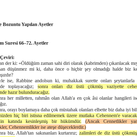
 Bozuntu Yapılan Ayetler
 Suresi 66–72. Ayetler
 Çeviri:
san der ki: «Öldüğüm zaman sahi diri olarak (kabrimden) çıkarılacak m
san düşünmez mi ki, daha önce o hiçbir şey olmadığı halde biz ke
şızdır?
le ise, Rabbine andolsun ki, muhakkak surette onları şeytanlarla b
rde toplayacağız;
sonra onları diz üstü çökmüş vaziyette cehe
inde hazır bulunduracağız.
nra her milletten, rahmân olan Allah'a en çok âsi olanlar hangileri is
ğız.
ra, orayı boylamaya daha çok müstahak olanları elbette biz daha iyi bili
inizden hiç biri istisna edilmemek üzere mutlaka Cehennem'e varacakt
in katında kesinleşmiş bir hükümdür.
(Ancak Cennetlikler ya
ler, Cehennemlikler ise ateşe düşeceklerdir.)
ra biz, Allah'tan sakınanları kurtarırız;
zalimleri de diz üstü çökmüş