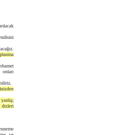
rılacak
ndisini
yacağız.
oplanma
erhamet
 onları
iliriz.
inizden
 yanlış;
 dizleri
henneme
lmış ve