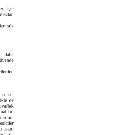
r; işte
mazlar.
ize söz
n daha
güvende
ellerden
a da el
ikle de
uvaffak
nahları
n sonra
ealciler
 astarı
ur’an’a