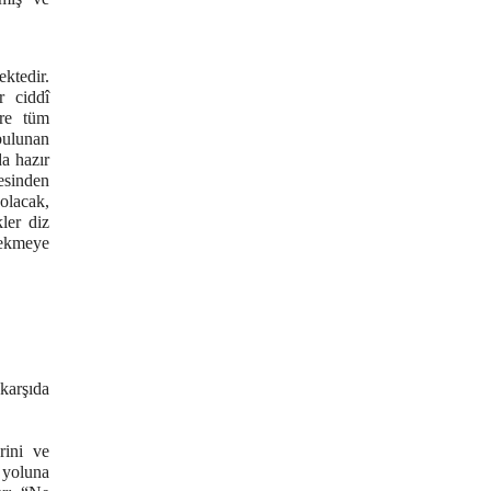
ektedir.
r ciddî
ere tüm
 bulunan
a hazır
esinden
olacak,
kler diz
çekmeye
karşıda
rini ve
 yoluna