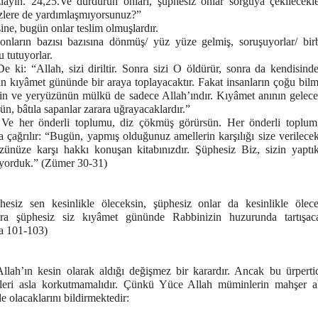
zlayın. 24,25.Ve durdurun onları, şüphesiz onlar sorguya çekilecekl
izlere de yardımlaşmıyorsunuz?”
ne, bugün onlar teslim olmuşlardır.
onların bazısı bazısına dönmüş/ yüz yüze gelmiş, soruşuyorlar/ birbi
 tutuyorlar.
De ki: “Allah, sizi diriltir. Sonra sizi O öldürür, sonra da kendisind
n kıyâmet gününde bir araya toplayacaktır. Fakat insanların çoğu bilmi
in ve yeryüzünün mülkü de sadece Allah’ındır. Kıyâmet anının gelece
gün, bâtıla sapanlar zarara uğrayacaklardır.”
 Ve her önderli toplumu, diz çökmüş görürsün. Her önderli toplum
a çağrılır: “Bugün, yapmış olduğunuz amellerin karşılığı size verilecekt
zünüze karşı hakkı konuşan kitabınızdır. Şüphesiz Biz, sizin yaptıkl
yorduk.” (
Zümer 30-31)
hesiz sen kesinlikle öleceksin, şüphesiz onlar da kesinlikle ölecek
ra şüphesiz siz kıyâmet gününde Rabbinizin huzurunda tartışaca
a 101-103)
Allah’ın kesin olarak aldığı değişmez bir karardır. Ancak bu ürpertic
eri asla korkutmamalıdır. Çünkü Yüce Allah müminlerin mahşer a
 olacaklarını bildirmektedir: