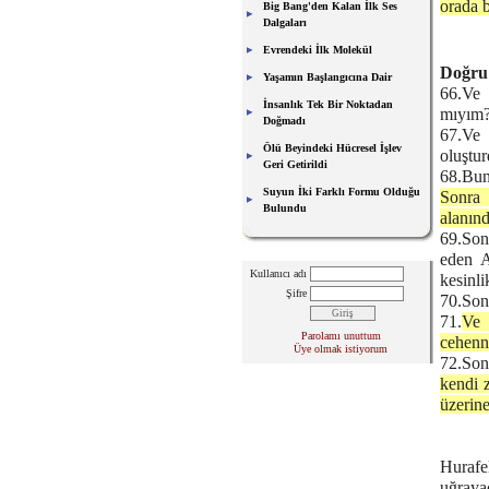
orada b
Big Bang'den Kalan İlk Ses
Dalgaları
Evrendeki İlk Molekül
Doğru 
Yaşamın Başlangıcına Dair
66.Ve 
İnsanlık Tek Bir Noktadan
mıyım?
Doğmadı
67.Ve 
Ölü Beyindeki Hücresel İşlev
oluştu
Geri Getirildi
68.Bunu
Suyun İki Farklı Formu Olduğu
Sonra 
Bulundu
alanınd
69.Son
eden A
Kullanıcı adı
kesinli
Şifre
70.Sonr
71.
Ve 
Parolamı unuttum
cehenn
Üye olmak istiyorum
72.Sonr
kendi z
üzerine
Hurafe
uğraya