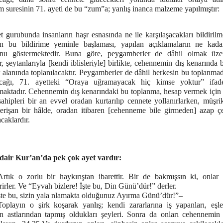
 suresinin 71. ayeti de bu “zum”a; yanlış inanca malzeme yapılmıştır:
 gurubunda insanların haşr esnasında ne ile karşılaşacakları bildirilm
ın bu bildirime yeminle başlaması, yapılan açıklamaların ne kada
nu göstermektedir. Buna göre, peygamberler de dâhil olmak üz
r, şeytanlarıyla [kendi iblisleriyle] birlikte, cehennemin dış kenarında
 alanında toplanılacaktır. Peygamberler de dâhil herkesin bu toplanmad
cağı, 71. ayetteki “Oraya uğramayacak hiç kimse yoktur” ifad
lmaktadır. Cehennemin dış kenarındaki bu toplanma, hesap vermek için 
ahipleri bir an evvel oradan kurtarılıp cennete yollanırlarken, müşri
perişan bir hâlde, oradan itibaren [cehenneme bile girmeden] azap 
caklardır.
dair Kur’an’da pek çok ayet vardır:
Artık o zorlu bir haykırıştan ibarettir. Bir de bakmışsın ki, onlar 
irler. Ve “Eyvah bizlere! İşte bu, Din Günü’dür!” derler.
şte bu, sizin yala nlamakta olduğunuz Ayırma Günü’dür!”–
Toplayın o şirk koşarak yanlış; kendi zararlarına iş yapanları, eşle
ın astlarından tapmış oldukları şeyleri. Sonra da onları cehennemin