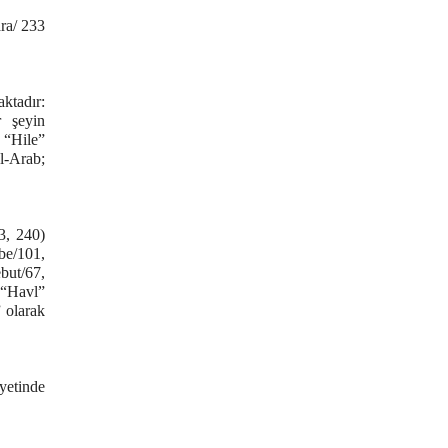
ra/ 233
ktadır:
r şeyin
. “Hile”
l-Arab;
3, 240)
be/101,
but/67,
. “Havl”
 olarak
yetinde