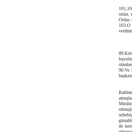
101,10
onlar,
Onlar, 
103.O 
verilmi
89.Ki
hayırl
olanlar
90.Ve k
başkası
Rabbim
atmışl
Müslüm
olmuşl
sebebi
günahla
ile ke
olmaya