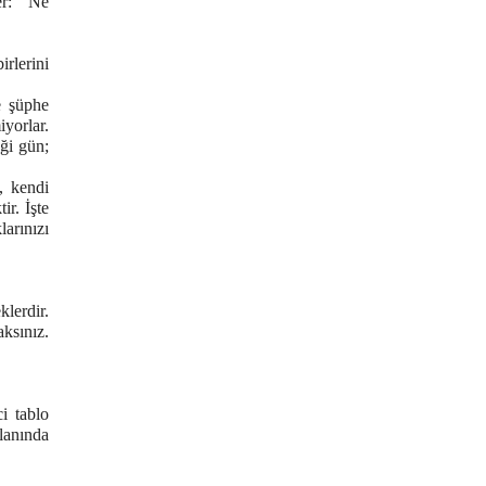
er: “Ne
rlerini
e şüphe
yorlar.
ği gün;
, kendi
ir. İşte
arınızı
lerdir.
ksınız.
i tablo
lanında