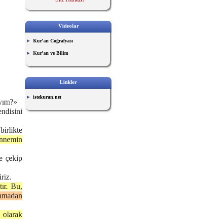
Videolar
Kur'an Coğrafyası
Kur'an ve Bilim
Linkler
istekuran.net
ıyım?»
ndisini
irlikte
nnemin
e çekip
riz.
ır. Bu,
nmadan
 olarak