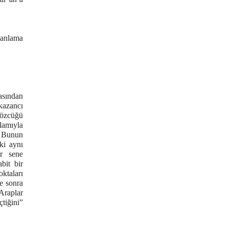
 anlama
asından
 kazancı
 sözcüğü
amıyla
. Bunun
ki aynı
r sene
bit bir
ktaları
e sonra
Araplar
çtiğini”