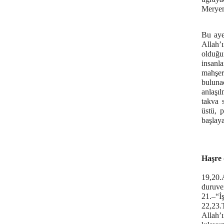
Meryem
Bu ayet
Allah’
olduğu
insanla
mahşer
buluna
anlaşı
takva s
üstü, 
başlaya
Haşre 
19,20.
duruver
21.–“İ
22,23.
Allah’