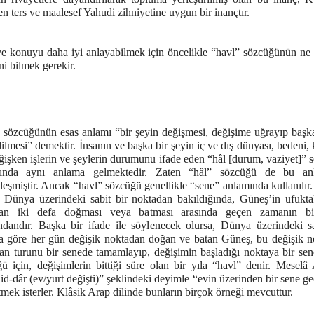
 ters ve maalesef Yahudi zihniyetine uygun bir inançtır.
ve konuyu daha iyi anlayabilmek için öncelikle “havl” sözcüğünün ne
ni bilmek gerekir.
 sözcüğünün esas anlamı “bir şeyin değişmesi, değişime uğrayıp başk
dilmesi” demektir. İnsanın ve başka bir şeyin iç ve dış dünyası, bedeni,
ğişken işlerin ve şeylerin durumunu ifade eden “hâl [durum, vaziyet]”
lında aynı anlama gelmektedir. Zaten “hâl” sözcüğü de bu anl
leşmiştir. Ancak “havl” sözcüğü genellikle “sene” anlamında kullanılır
, Dünya üzerindeki sabit bir noktadan bakıldığında, Güneş’in ufukta
dan iki defa doğması veya batması arasında geçen zamanın bi
ndandır. Başka bir ifade ile söylenecek olursa, Dünya üzerindeki sa
a göre her gün değişik noktadan doğan ve batan Güneş, bu değişik no
an turunu bir senede tamamlayıp, değişimin başladığı noktaya bir sen
ü için, değişimlerin bittiği süre olan bir yıla “havl” denir. Meselâ 
id-dâr (ev/yurt değişti)” şeklindeki deyimle “evin üzerinden bir sene ge
tmek isterler. Klâsik Arap dilinde bunların birçok örneği mevcuttur.