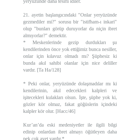
yeryüzünde daha tesirli idiler.
21. ayetin başlangıcındaki "Onlar yeryüzünde
gezmediler mi?" sorusu bir "istifham-ı inkari"
olup "bunları görüp duruyorlar da niçin ibret
almıyorlar?" demektir.
* Meskenlerinde gezip durdukları şu
kendilerinden önce yok ettiğimiz bunca nesiller,
onlar için kılavuz olmadı mı? Şüphesiz ki
bunda akıl sahibi olanlar için nice deliller
vardır. [Ta Ha/128]
* Peki onlar, yeryüzünde dolaşmadılar mı ki
kendilerinin, akıl edecekleri kalpleri ve
işitecekleri kulakları olsun. İşte, şüphe yok ki,
gözler kör olmaz, fakat göğüslerin içindeki
kalpler kör olur. [Hacc/46]
Kur’an’da eski medeniyetler ile ilgili bilgi
edinip onlardan ibret almayı öğütleyen daha
pek çok ayet vardır.*