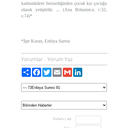
kadınınkilere benzediğinden çocuk kız çocuğu
olarak yetiştirilir. ... (Ana Britannica; c:32,
s:74)*
*İşte Kuran, Enbiya Suresi
Yorumlar
-
Yorum Yaz
Paylaş
Facebook
Twitter
Email
Gmail
LinkedIn
Kullanıcı adı