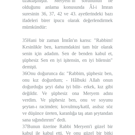
uzaklaşmıştır. Meryem’in sorununun ne
olduğunu anlama konusunda Âl-i Imran
suresinin 36, 37, 42 ve 43. ayetlerindeki bazı
ifadeleri birer ipucu olarak değerlendirmek
mümkündür:
35Hani bir zaman İmrân'ın karısı: "Rabbim!
Kesinlikle ben, karnımdakini tam hür olarak
senin için adadım. Sen de benden kabul et,
şüphesiz Sen en iyi işitensin, en iyi bilensin"
demişti.
36Onu doğurunca da: "Rabbim, şüphesiz ben,
onu kız doğurdum; - Hâlbuki Allah onun
doğurduğu şeyi daha iyi bilir- erkek, kız gibi
değildir. Ve şüphesiz ona Meryem adını
verdim. Ve şüphesiz ben, onu ve soyunu
şeytan-ı racimden; kovulmuş/katil, asılsız söz
ve düşünce üreten, karanlığa taş atan şeytandan
sana sığındırırım" dedi.
37Bunun üzerine Rabbi Meryem'i güzel bir
kabul ile kabul etti. Ve onu güzel bir bitki