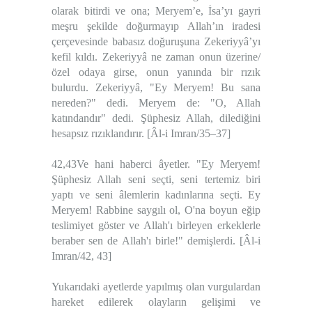
olarak bitirdi ve ona; Meryem’e, İsa’yı gayri
meşru şekilde doğurmayıp Allah’ın iradesi
çerçevesinde babasız doğuruşuna Zekeriyyâ’yı
kefil kıldı. Zekeriyyâ ne zaman onun üzerine/
özel odaya girse, onun yanında bir rızık
bulurdu. Zekeriyyâ, "Ey Meryem! Bu sana
nereden?" dedi. Meryem de: "O, Allah
katındandır" dedi. Şüphesiz Allah, dilediğini
hesapsız rızıklandırır. [Âl-i Imran/35–37]
42,43Ve hani haberci âyetler. "Ey Meryem!
Şüphesiz Allah seni seçti, seni tertemiz biri
yaptı ve seni âlemlerin kadınlarına seçti. Ey
Meryem! Rabbine saygılı ol, O'na boyun eğip
teslimiyet göster ve Allah'ı birleyen erkeklerle
beraber sen de Allah'ı birle!" demişlerdi. [Âl-i
Imran/42, 43]
Yukarıdaki ayetlerde yapılmış olan vurgulardan
hareket edilerek olayların gelişimi ve