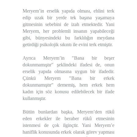
Meryem’in erselik yapıda olması, ehlini terk
edip uzak bir yerde tek başına yaşamaya
gitmesinin sebebini de izah etmektedir. Yani
Meryem, her problemli insanın yapabileceği
gibi, bünyesindeki bu farklılığın meydana
getirdiği psikolojik sıkıntı ile evini terk etmiştir.
Ayrıca Meryem’in "Bana bir beşer
dokunmamıştır" şeklindeki ifadesi de, onun
erselik yapıda olmasına uygun bir ifadedir.
Çünkü Meryem "Bana bir erkek
dokunmamıştır" dememiş, hem erkek hem
kadın için söz konusu edilebilecek bir ifade
kullanmıştır.
Bütün bunlardan başka, Meryem’den rükû
eden erkekler ile beraber rükû etmesinin
istenmesi de çok ilginçtir. Yani Meryem’e
haniflik konusunda erkek olarak görev yapması