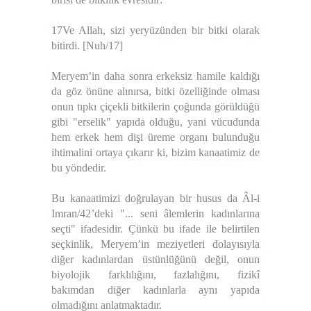
17Ve Allah, sizi yeryüzünden bir bitki olarak
bitirdi. [Nuh/17]
Meryem’in daha sonra erkeksiz hamile kaldığı
da göz önüne alınırsa, bitki özelliğinde olması
onun tıpkı çiçekli bitkilerin çoğunda görüldüğü
gibi "erselik" yapıda olduğu, yani vücudunda
hem erkek hem dişi üreme organı bulunduğu
ihtimalini ortaya çıkarır ki, bizim kanaatimiz de
bu yöndedir.
Bu kanaatimizi doğrulayan bir husus da Âl-i
Imran/42’deki "... seni âlemlerin kadınlarına
seçti" ifadesidir. Çünkü bu ifade ile belirtilen
seçkinlik, Meryem’in meziyetleri dolayısıyla
diğer kadınlardan üstünlüğünü değil, onun
biyolojik farklılığını, fazlalığını, fizikî
bakımdan diğer kadınlarla aynı yapıda
olmadığını anlatmaktadır.