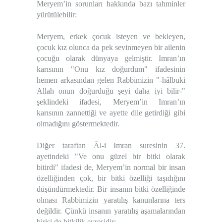
Meryem’in sorunları hakkında bazı tahminler
yürütülebilir:
Meryem, erkek çocuk isteyen ve bekleyen,
çocuk kız olunca da pek sevinmeyen bir ailenin
çocuğu olarak dünyaya gelmiştir. Imran’ın
karısının "Onu kız doğurdum" ifadesinin
hemen arkasından gelen Rabbimizin "-hâlbuki
Allah onun doğurduğu şeyi daha iyi bilir-"
şeklindeki ifadesi, Meryem’in Imran’ın
karısının zannettiği ve ayette dile getirdiği gibi
olmadığını göstermektedir.
Diğer taraftan Âl-i Imran suresinin 37.
ayetindeki "Ve onu güzel bir bitki olarak
bitirdi" ifadesi de, Meryem’in normal bir insan
özelliğinden çok, bir bitki özelliği taşıdığını
düşündürmektedir. Bir insanın bitki özelliğinde
olması Rabbimizin yaratılış kanunlarına ters
değildir. Çünkü insanın yaratılış aşamalarından
birisi de bitkilik evresidir: