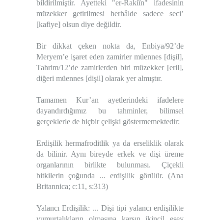
bildirilmiştir. Ayetteki "er-Rakiîn" ifadesinin
müzekker getirilmesi herhâlde sadece seci’
[kafiye] olsun diye değildir.
Bir dikkat çeken nokta da, Enbiya/92’de
Meryem’e işaret eden zamirler müennes [dişil],
Tahrim/12’de zamirlerden biri müzekker [eril],
diğeri müennes [dişil] olarak yer almıştır.
Tamamen Kur’an ayetlerindeki ifadelere
dayandırdığımız bu tahminler, bilimsel
gerçeklerle de hiçbir çelişki göstermemektedir:
Erdişilik hermafroditlik ya da erseliklik olarak
da bilinir. Aynı bireyde erkek ve dişi üreme
organlarının birlikte bulunması. Çiçekli
bitkilerin çoğunda ... erdişilik görülür. (Ana
Britannica; c:11, s:313)
Yalancı Erdişilik: ... Dişi tipi yalancı erdişilikte
yumurtalıkların olmasına karşın ikincil eşey