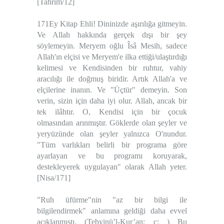
[Tahrim/12]
171Ey Kitap Ehli! Dininizde aşırılığa gitmeyin.
Ve Allah hakkında gerçek dışı bir şey
söylemeyin. Meryem oğlu Îsâ Mesih, sadece
Allah'ın elçisi ve Meryem'e ilka ettiği/ulaştırdığı
kelimesi ve Kendisinden bir ruhtur, vahiy
aracılığı ile doğmuş biridir. Artık Allah'a ve
elçilerine inanın. Ve "Üçtür" demeyin. Son
verin, sizin için daha iyi olur. Allah, ancak bir
tek ilâhtır. O, Kendisi için bir çocuk
olmasından arınmıştır. Göklerde olan şeyler ve
yeryüzünde olan şeyler yalnızca O'nundur.
"Tüm varlıkları belirli bir programa göre
ayarlayan ve bu programı koruyarak,
destekleyerek uygulayan" olarak Allah yeter.
[Nisa/171]
"Ruh üfürme"nin "az bir bilgi ile
bilgilendirmek" anlamına geldiği daha evvel
açıklanmıştı. (Tebyinü’l-Kur’an; c: ) Bu