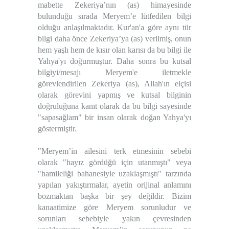
mabette Zekeriya’nın (as) himayesinde
bulunduğu sırada Meryem’e lütfedilen bilgi
olduğu anlaşılmaktadır. Kur'an'a göre aynı tür
bilgi daha önce Zekeriya’ya (as) verilmiş, onun
hem yaşlı hem de kısır olan karısı da bu bilgi ile
Yahya'yı doğurmuştur. Daha sonra bu kutsal
bilgiyi/mesajı Meryem'e iletmekle
görevlendirilen Zekeriya (as), Allah'ın elçisi
olarak görevini yapmış ve kutsal bilginin
doğruluğuna kanıt olarak da bu bilgi sayesinde
"sapasağlam" bir insan olarak doğan Yahya'yı
göstermiştir.
"Meryem’in ailesini terk etmesinin sebebi
olarak "hayız gördüğü için utanmıştı" veya
"hamileliği bahanesiyle uzaklaşmıştı" tarzında
yapılan yakıştırmalar, ayetin orijinal anlamını
bozmaktan başka bir şey değildir. Bizim
kanaatimize göre Meryem sorunludur ve
sorunları sebebiyle yakın çevresinden