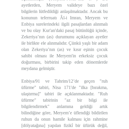
ayetlerden, Meryem valideye bazı özel
bilgilerin lütfedildiği anlaşılmaktadır. Ancak bu
konunun teferruatı Âl-i Imran, Meryem ve
Enbiya surelerindeki ilgili pasajlardan alınmalı
ve bu olay Kur'an'daki pasaj bütünlüğü içinde,
Zekeriya’nın (as) durumunu açıklayan ayetler
ile birlikte ele alınmalıdır. Çünkü yaşlı bir adam
olan Zekeriya’nın (as) ve kısır eşinin çocuk
sahibi olması ile Meryem'in erkeksiz çocuk
doğurması, birbirini takip eden dönemlerde
meydana gelmiştir.
Enbiya/91 ve Tahrim/12’de geçen "ruh
üfürme" tabiri, Nisa 171'de "ilka [bırakma,
ulaştırma]" tabiri ile açıklanmaktadır. "Ruh
üfürme" tabirinin "az bir bilgi ile
bilgilendirmek" anlamına geldiği artık
bilindiğine göre, Meryem’e üflendiği bildirilen
ruhun da onun hamile kalması için rahmine
[dölyatağına] yapılan fizikî bir üfürük değil,