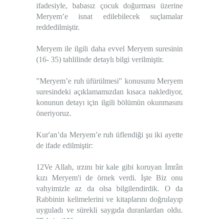
ifadesiyle, babasız çocuk doğurması üzerine
Meryem’e isnat edilebilecek suçlamalar
reddedilmiştir.
Meryem ile ilgili daha evvel Meryem suresinin
(16- 35) tahlilinde detaylı bilgi verilmiştir.
"Meryem’e ruh üfürülmesi" konusunu Meryem
suresindeki açıklamamızdan kısaca naklediyor,
konunun detayı için ilgili bölümün okunmasını
öneriyoruz.
Kur'an’da Meryem’e ruh üflendiği şu iki ayette
de ifade edilmiştir:
12Ve Allah, ırzını bir kale gibi koruyan İmrân
kızı Meryem'i de örnek verdi. İşte Biz onu
vahyimizle az da olsa bilgilendirdik. O da
Rabbinin kelimelerini ve kitaplarını doğrulayıp
uyguladı ve sürekli saygıda duranlardan oldu.