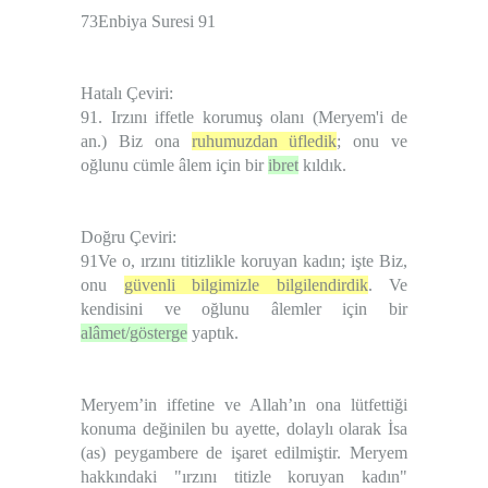
73Enbiya Suresi 91
Hatalı Çeviri:
91. Irzını iffetle korumuş olanı (Meryem'i de
an.) Biz ona
ruhumuzdan üfledik
; onu ve
oğlunu cümle âlem için bir
ibret
kıldık.
Doğru Çeviri:
91Ve o, ırzını titizlikle koruyan kadın; işte Biz,
onu
güvenli bilgimizle bilgilendirdik
. Ve
kendisini ve oğlunu âlemler için bir
alâmet/gösterge
yaptık.
Meryem’in iffetine ve Allah’ın ona lütfettiği
konuma değinilen bu ayette, dolaylı olarak İsa
(as) peygambere de işaret edilmiştir. Meryem
hakkındaki "ırzını titizle koruyan kadın"