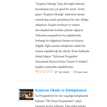
"Kuşların Mantığı" (kuş dili değil) ifadesini
kavramamız için çok güzel bir örnek. Ayette
geçen "Kuşların Mantığı" ifadesinin hayatın
normal akışı içinde gerçekleşen bir olay olduğu
anlaşılıyor. Kuşları inceleyen ve onların
davranışlarından kendine çıkarım sağlayan
Süleyman peygamberin bu yaptıklarında
herhangi bir olağanüstü durum söz konusu
değildir. İlgili yasanın sebeplerine sarılan her
insanın yapabileceği bir olaydır. Konu hakkında
detaylı bilgiye "Süleyman Peygamber
Döneminde Küresel Deniz Ticareti Ve Etkileri"
başlıklı yazımızdan ulaşabilirsiniz.
617 kez izlendi
2754 gün önce
Kumran Okulu ve Kütüphanesi
İsa Peygamberin bir süre yaşadığı kütüphanede
bulunan "Ölü Deniz Parşömenleri" yakın
zamanda deşifre edilmişti. Elde edilen bilgiler,