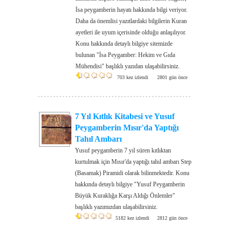
İsa peygamberin hayatı hakkında bilgi veriyor.
Daha da önemlisi yazıtlardaki bilgilerin Kuran
ayetleri ile uyum içerisinde olduğu anlaşılıyor.
Konu hakkında detaylı bilgiye sitemizde
bulunan "İsa Peygamber: Hekim ve Gıda
Mühendisi" başlıklı yazıdan ulaşabilirsiniz.
703 kez izlendi
2801 gün önce
7 Yıl Kıtlık Kitabesi ve Yusuf
Peygamberin Mısır'da Yaptığı
Tahıl Ambarı
Yusuf peygamberin 7 yıl süren kıtlıktan
kurtulmak için Mısır'da yaptığı tahıl ambarı Step
(Basamak) Piramidi olarak bilinmektedir. Konu
hakkında detaylı bilgiye "Yusuf Peygamberin
Büyük Kuraklığa Karşı Aldığı Önlemler"
başlıklı yazımızdan ulaşabilirsiniz.
5182 kez izlendi
2812 gün önce